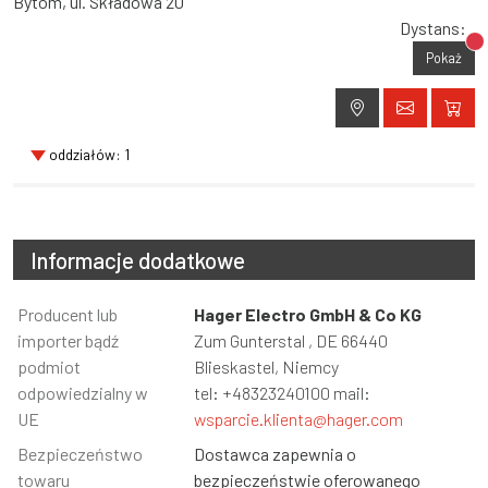
Bytom, ul. Składowa 20
Dystans:
Br
Pokaż
oddziałów: 1
Informacje dodatkowe
Informacja
Producent lub
Wartość
Hager Electro GmbH & Co KG
importer bądź
Zum Gunterstal , DE 66440
podmiot
Blieskastel, Niemcy
odpowiedzialny w
tel: +48323240100 mail:
UE
wsparcie.klienta@hager.com
Bezpieczeństwo
Dostawca zapewnia o
towaru
bezpieczeństwie oferowanego