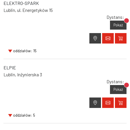
ELEKTRO-SPARK
Lublin, ul. Energetyków 15
Dystans:
Br
Pokaż
oddziałów: 15
ELPIE
Lublin, Inżynierska 3
Dystans:
Br
Pokaż
oddziałów: 5