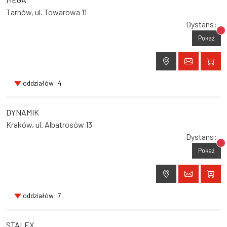
Tarnów, ul. Towarowa 11
Dystans:
Br
Pokaż
oddziałów: 4
DYNAMIK
Kraków, ul. Albatrosów 13
Dystans:
Br
Pokaż
oddziałów: 7
STALEX