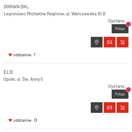
DORIAN DKL
Legionowo Michałów Reginów, ul. Warszawska 10 B
Dystans:
Br
Pokaż
oddziałów: 7
EL12
Opole, ul. Św. Anny 5
Dystans:
Br
Pokaż
oddziałów: 13