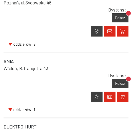
Poznań, ul.Sycowska 46
Dystans:
Br
Pokaż
oddziałów: 9
ANIA
Wieluń, R.Traugutta 43
Dystans:
Br
Pokaż
oddziałów: 1
ELEKTRO-HURT