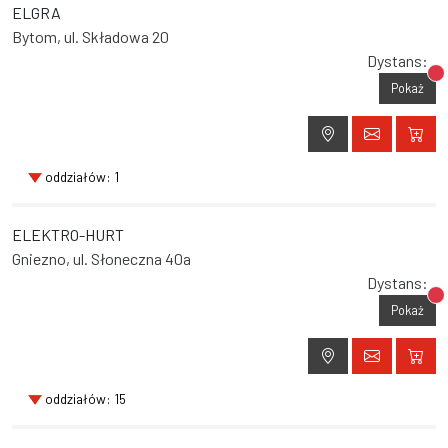
ELGRA
Bytom, ul. Składowa 20
Dystans:
Br
Pokaż
oddziałów: 1
ELEKTRO-HURT
Gniezno, ul. Słoneczna 40a
Dystans:
Br
Pokaż
oddziałów: 15