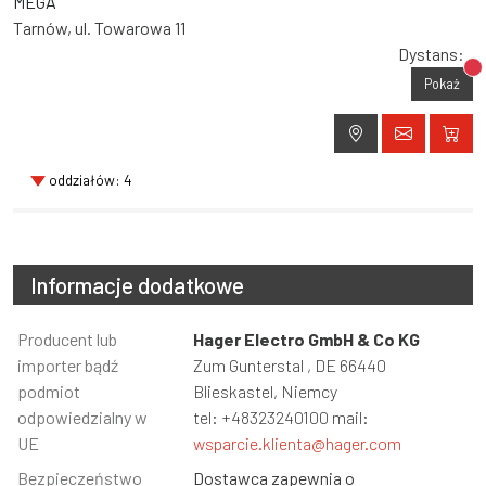
MEGA
Tarnów, ul. Towarowa 11
Dystans:
Br
Pokaż
oddziałów: 4
Informacje dodatkowe
Informacja
Producent lub
Wartość
Hager Electro GmbH & Co KG
importer bądź
Zum Gunterstal , DE 66440
podmiot
Blieskastel, Niemcy
odpowiedzialny w
tel: +48323240100 mail:
UE
wsparcie.klienta@hager.com
Bezpieczeństwo
Dostawca zapewnia o