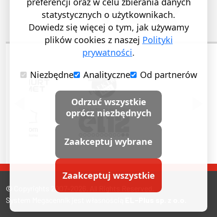
preferencji oraz w celu zbierania danych
statystycznych o użytkownikach.
Dowiedz się więcej o tym, jak używamy
plików cookies z naszej
Polityki
prywatności
.
Niezbędne
Analityczne
Od partnerów
POPRZEDNI SLAJD
NASTĘ
Odrzuć wszystkie
oprócz niezbędnych
Zaakceptuj wybrane
Zaakceptuj wszystkie
© Copyrights 2007-2026. All Rights Reserved.
System Megacennik jest własnością
EL-Plus sp. z o.o.