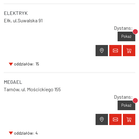
ELEKTRYK
Ełk, ul.Suwalska 91
Dystans:
Br
Pokaż
oddziałów: 15
MEGAEL
Tarnów, ul. Mościckiego 155
Dystans:
Br
Pokaż
oddziałów: 4