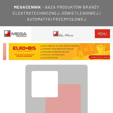
MEGACENNIK
- BAZA PRODUKTÓW BRANŻY
ELEKTROTECHNICZNEJ, OŚWIETLENIOWEJ I
AUTOMATYKI PRZEMYSŁOWEJ
MENU