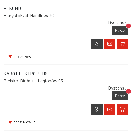
ELKOND
Białystok, ul. Handlowa 6C
Dystans:
Br
Pokaż
oddziałów: 2
KARO ELEKTRO PLUS
Bielsko-Biała, ul. Legionów 93
Dystans:
Br
Pokaż
oddziałów: 3