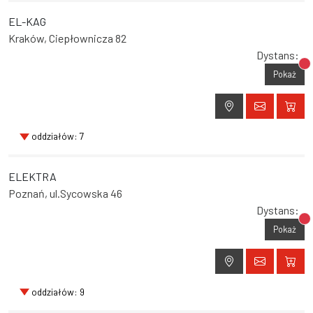
EL-KAG
Kraków, Ciepłownicza 82
Dystans:
Br
Pokaż
oddziałów: 7
ELEKTRA
Poznań, ul.Sycowska 46
Dystans:
Br
Pokaż
oddziałów: 9