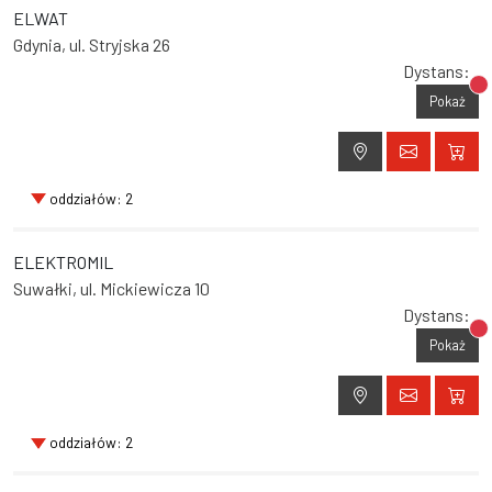
ELWAT
Gdynia, ul. Stryjska 26
Dystans:
Br
Pokaż
oddziałów: 2
ELEKTROMIL
Suwałki, ul. Mickiewicza 10
Dystans:
Br
Pokaż
oddziałów: 2