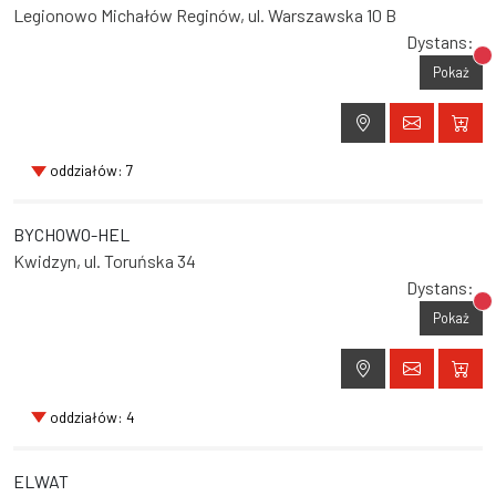
Legionowo Michałów Reginów, ul. Warszawska 10 B
Dystans:
Br
Pokaż
oddziałów: 7
BYCHOWO-HEL
Kwidzyn, ul. Toruńska 34
Dystans:
Br
Pokaż
oddziałów: 4
ELWAT