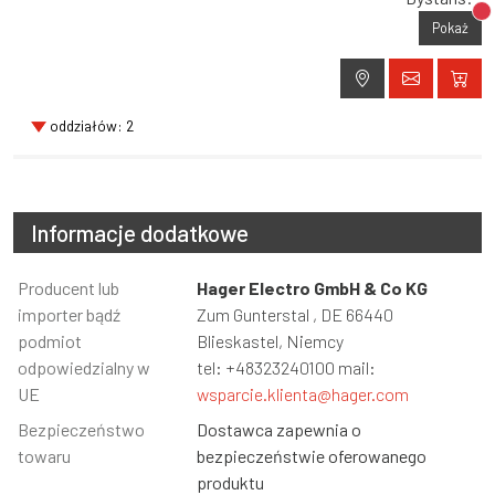
Br
Pokaż
oddziałów: 2
Informacje dodatkowe
Informacja
Producent lub
Wartość
Hager Electro GmbH & Co KG
importer bądź
Zum Gunterstal , DE 66440
podmiot
Blieskastel, Niemcy
odpowiedzialny w
tel: +48323240100 mail:
UE
wsparcie.klienta@hager.com
Bezpieczeństwo
Dostawca zapewnia o
towaru
bezpieczeństwie oferowanego
produktu