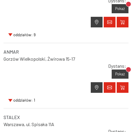
Dystans:
Br
Pokaż
oddziałów: 9
ANMAR
Gorzów Wielkopolski, Żwirowa 15-17
Dystans:
Br
Pokaż
oddziałów: 1
STALEX
Warszawa, ul. Spisaka 11A
Dystans: