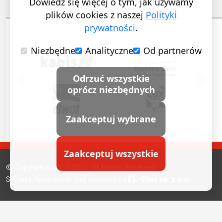
Dowiedz się więcej o tym, jak używamy
plików cookies z naszej
Polityki
prywatności
.
Niezbędne
Analityczne
Od partnerów
POPRZEDNI SLAJD
NASTĘ
Odrzuć wszystkie
oprócz niezbędnych
Zaakceptuj wybrane
Zaakceptuj wszystkie
© Copyrights 2007-2026. All Rights Reserved.
System Megacennik jest własnością
EL-Plus sp. z o.o.
Miasta, w których nas znajdziesz
Polityka prywatności