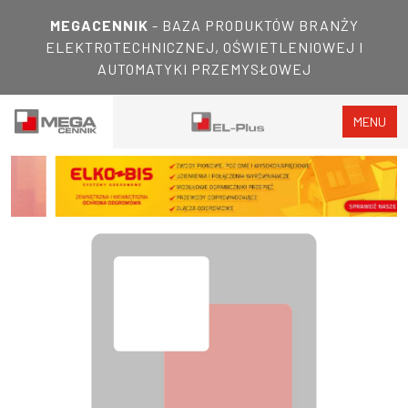
MEGACENNIK
- BAZA PRODUKTÓW BRANŻY
ELEKTROTECHNICZNEJ, OŚWIETLENIOWEJ I
AUTOMATYKI PRZEMYSŁOWEJ
MENU