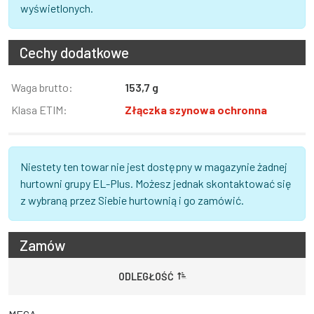
wyświetlonych.
Cechy dodatkowe
Informacja
Waga brutto:
Wartość
153,7 g
Klasa ETIM:
Złączka szynowa ochronna
Niestety ten towar nie jest dostępny w magazynie żadnej
hurtowni grupy EL-Plus. Możesz jednak skontaktować się
z wybraną przez Siebie hurtownią i go zamówić.
Zamów
ODLEGŁOŚĆ