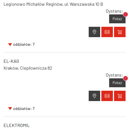
Legionowo Michałów Reginów, ul. Warszawska 10 B
Dystans:
Br
Pokaż
oddziałów: 7
EL-KAG
Kraków, Ciepłownicza 82
Dystans:
Br
Pokaż
oddziałów: 7
ELEKTROMIL