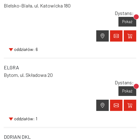
Bielsko-Biała, ul. Katowicka 180
Dystans:
Br
Pokaż
oddziałów: 6
ELGRA
Bytom, ul. Składowa 20
Dystans:
Br
Pokaż
oddziałów: 1
DORIAN DKL