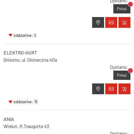
Dystans:
Br
Pokaż
oddziałów: 2
ELEKTRO-HURT
Gniezno, ul. Słoneczna 40a
Dystans:
Br
Pokaż
oddziałów: 15
ANIA
Wieluń, R.Traugutta 43
Dystans: