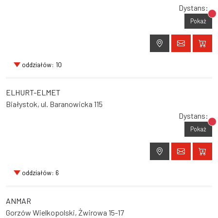
Dystans:
Br
Pokaż
oddziałów: 10
ELHURT-ELMET
Białystok, ul. Baranowicka 115
Dystans:
Br
Pokaż
oddziałów: 6
ANMAR
Gorzów Wielkopolski, Żwirowa 15-17