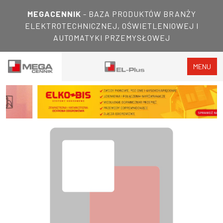
MEGACENNIK
- BAZA PRODUKTÓW BRANŻY
ELEKTROTECHNICZNEJ, OŚWIETLENIOWEJ I
AUTOMATYKI PRZEMYSŁOWEJ
MENU