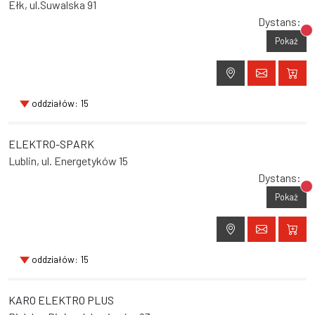
Ełk, ul.Suwalska 91
Dystans:
Br
Pokaż
oddziałów: 15
ELEKTRO-SPARK
Lublin, ul. Energetyków 15
Dystans:
Br
Pokaż
oddziałów: 15
KARO ELEKTRO PLUS