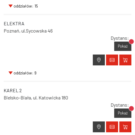
oddziałów: 15
ELEKTRA
Poznań, ul.Sycowska 46
Dystans:
Br
Pokaż
oddziałów: 9
KAREL 2
Bielsko-Biała, ul. Katowicka 180
Dystans:
Br
Pokaż