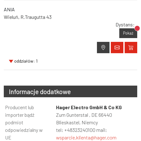
ANIA
Wieluń, R.Traugutta 43
Dystans:
Br
Pokaż
oddziałów: 1
Informacje dodatkowe
Informacja
Producent lub
Wartość
Hager Electro GmbH & Co KG
importer bądź
Zum Gunterstal , DE 66440
podmiot
Blieskastel, Niemcy
odpowiedzialny w
tel: +48323240100 mail:
UE
wsparcie.klienta@hager.com