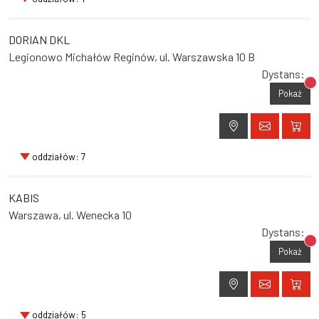
DORIAN DKL
Legionowo Michałów Reginów, ul. Warszawska 10 B
Dystans:
Br
Pokaż
oddziałów: 7
KABIS
Warszawa, ul. Wenecka 10
Dystans:
Br
Pokaż
oddziałów: 5