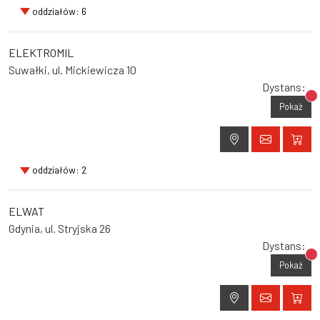
oddziałów: 6
ELEKTROMIL
Suwałki, ul. Mickiewicza 10
Dystans:
Br
Pokaż
oddziałów: 2
ELWAT
Gdynia, ul. Stryjska 26
Dystans:
Br
Pokaż