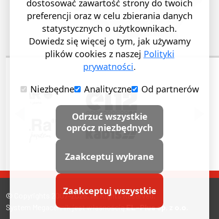
dostosować zawartość strony do twoich
preferencji oraz w celu zbierania danych
statystycznych o użytkownikach.
Dowiedz się więcej o tym, jak używamy
plików cookies z naszej
Polityki
prywatności
.
Niezbędne
Analityczne
Od partnerów
POPRZEDNI SLAJD
NASTĘ
Odrzuć wszystkie
oprócz niezbędnych
Zaakceptuj wybrane
Zaakceptuj wszystkie
© Copyrights 2007-2026. All Rights Reserved.
System Megacennik jest własnością
EL-Plus sp. z o.o.