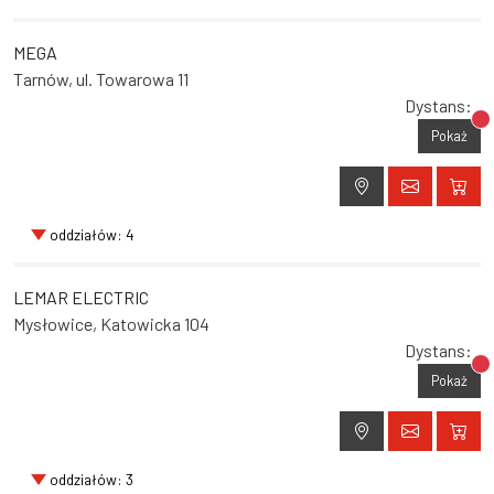
MEGA
Tarnów, ul. Towarowa 11
Dystans:
Br
Pokaż
oddziałów: 4
LEMAR ELECTRIC
Mysłowice, Katowicka 104
Dystans:
Br
Pokaż
oddziałów: 3