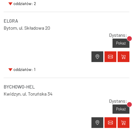
oddziałów: 2
ELGRA
Bytom, ul. Składowa 20
Dystans:
Br
Pokaż
oddziałów: 1
BYCHOWO-HEL
Kwidzyn, ul. Toruńska 34
Dystans:
Br
Pokaż