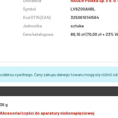
Informacja
Dostawca
Wartość
HAGER Polska Sp. z o. o.
Symbol
LV8Z00AHBL
Kod GTIN (EAN)
3250610141564
Jednostka
sztuka
Cena katalogowa
86,10 zł (70,00 zł + 23% V
 kodeksu cywilnego. Ceny zakupu danego towaru mogą się różnić od
36 g
Akcesoria/części do aparatury niskonapięciowej