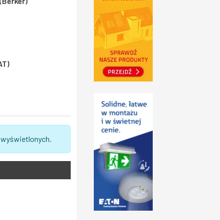
(Berker)
AT)
 wyświetlonych.