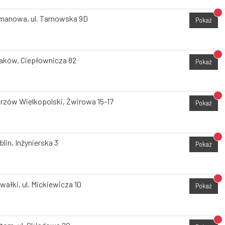
Br
manowa, ul. Tarnowska 9D
Pokaż
Br
aków, Ciepłownicza 82
Pokaż
Br
rzów Wielkopolski, Żwirowa 15-17
Pokaż
Br
blin, Inżynierska 3
Pokaż
Br
wałki, ul. Mickiewicza 10
Pokaż
Br