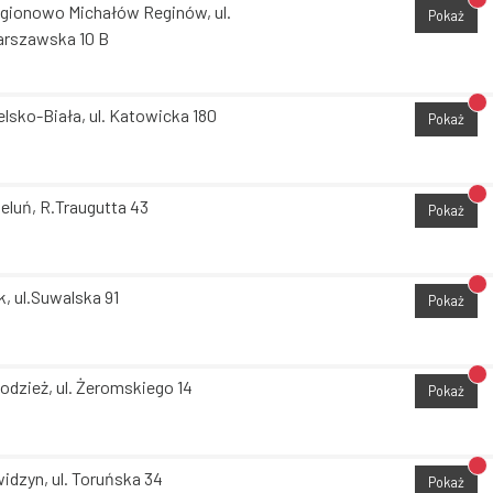
Br
gionowo Michałów Reginów, ul.
Pokaż
rszawska 10 B
Br
elsko-Biała, ul. Katowicka 180
Pokaż
Br
eluń, R.Traugutta 43
Pokaż
Br
k, ul.Suwalska 91
Pokaż
Br
odzież, ul. Żeromskiego 14
Pokaż
Br
idzyn, ul. Toruńska 34
Pokaż