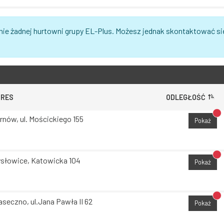
nie żadnej hurtowni grupy EL-Plus. Możesz jednak skontaktować si
DRES
ODLEGŁOŚĆ
Br
rnów, ul. Mościckiego 155
Pokaż
Br
słowice, Katowicka 104
Pokaż
Br
aseczno, ul.Jana Pawła II 62
Pokaż