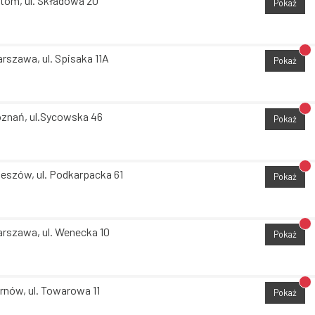
tom, ul. Składowa 20
Pokaż
Br
rszawa, ul. Spisaka 11A
Pokaż
Br
znań, ul.Sycowska 46
Pokaż
Br
eszów, ul. Podkarpacka 61
Pokaż
Br
rszawa, ul. Wenecka 10
Pokaż
Br
rnów, ul. Towarowa 11
Pokaż