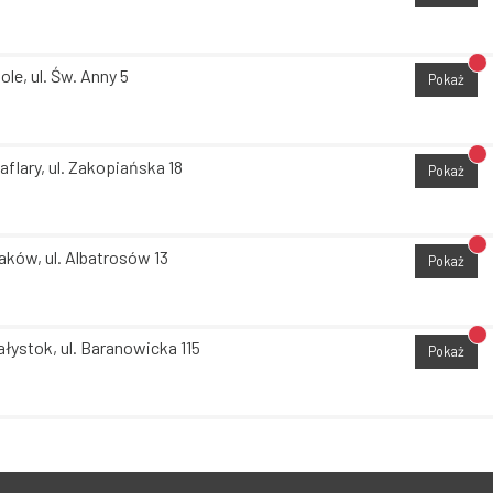
Br
ole, ul. Św. Anny 5
Pokaż
Br
aflary, ul. Zakopiańska 18
Pokaż
Br
aków, ul. Albatrosów 13
Pokaż
Br
ałystok, ul. Baranowicka 115
Pokaż