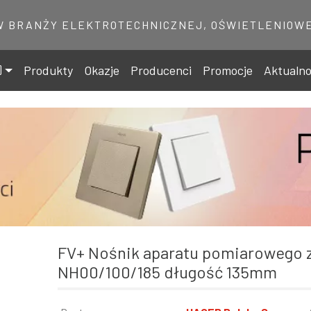
W BRANŻY ELEKTROTECHNICZNEJ, OŚWIETLENIOWE
Produkty
Okazje
Producenci
Promocje
Aktualno
FV+ Nośnik aparatu pomiarowego zaślepka
NH00/100/185 długość 135mm