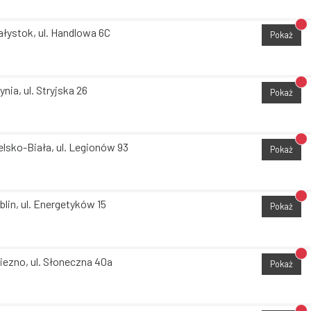
Br
ałystok, ul. Handlowa 6C
Pokaż
Br
ynia, ul. Stryjska 26
Pokaż
Br
elsko-Biała, ul. Legionów 93
Pokaż
Br
blin, ul. Energetyków 15
Pokaż
Br
iezno, ul. Słoneczna 40a
Pokaż