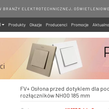
W BRANŻY ELEKTROTECHNICZNEJ, OŚWIETLENIOWE
Produkty
Okazje
Producenci
Promocje
Aktualno
FV+ Osłona przed dotykiem dla podniesionych
rozłączników NH00 185 mm