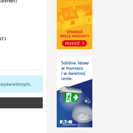
(Berker)
AT)
 wyświetlonych.