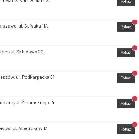
słowice, Katowicka 104
Pokaż
Br
rszawa, ul. Spisaka 11A
Pokaż
Br
tom, ul. Składowa 20
Pokaż
Br
eszów, ul. Podkarpacka 61
Pokaż
Br
odzież, ul. Żeromskiego 14
Pokaż
Br
aków, ul. Albatrosów 13
Pokaż