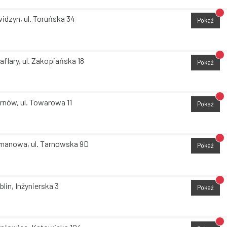
Br
idzyn, ul. Toruńska 34
Pokaż
Br
aflary, ul. Zakopiańska 18
Pokaż
Br
rnów, ul. Towarowa 11
Pokaż
Br
manowa, ul. Tarnowska 9D
Pokaż
Br
blin, Inżynierska 3
Pokaż
Br