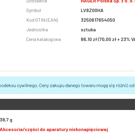
Informacja
Dostawca
Wartość
HAGER Polska Sp. z o. o.
Symbol
LV8Z00HA
Kod GTIN (EAN)
3250617654050
Jednostka
sztuka
Cena katalogowa
86,10 zł (70,00 zł + 23% V
 kodeksu cywilnego. Ceny zakupu danego towaru mogą się różnić od
38,7 g
Akcesoria/części do aparatury niskonapięciowej