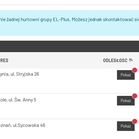
nie żadnej hurtowni grupy EL-Plus. Możesz jednak skontaktować si
DRES
ODLEGŁOŚĆ
Br
ynia, ul. Stryjska 26
Pokaż
Br
ole, ul. Św. Anny 5
Pokaż
Br
znań, ul.Sycowska 46
Pokaż