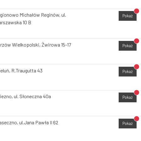
Br
gionowo Michałów Reginów, ul.
Pokaż
rszawska 10 B
Br
rzów Wielkopolski, Żwirowa 15-17
Pokaż
Br
eluń, R.Traugutta 43
Pokaż
Br
iezno, ul. Słoneczna 40a
Pokaż
Br
aseczno, ul.Jana Pawła II 62
Pokaż