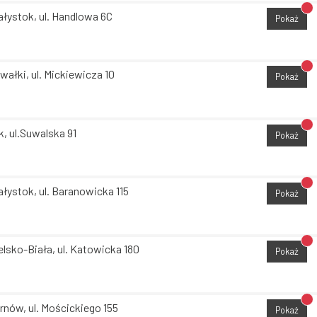
Br
ałystok, ul. Handlowa 6C
Pokaż
Br
wałki, ul. Mickiewicza 10
Pokaż
Br
k, ul.Suwalska 91
Pokaż
Br
ałystok, ul. Baranowicka 115
Pokaż
Br
elsko-Biała, ul. Katowicka 180
Pokaż
Br
rnów, ul. Mościckiego 155
Pokaż