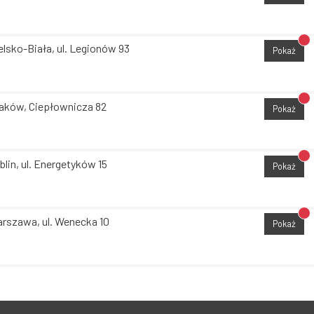
Br
elsko-Biała, ul. Legionów 93
Pokaż
Br
aków, Ciepłownicza 82
Pokaż
Br
blin, ul. Energetyków 15
Pokaż
Br
rszawa, ul. Wenecka 10
Pokaż