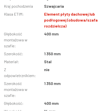
Kraj pochodzenia
Szwajcaria
Klasa ETIM:
Element płyty dachowej lub
podłogowej (obudowa/szafa
rozdzielcza)
Głębokość
400 mm
montażowa w
szafie:
Szerokość:
1 350 mm
Materiał:
Stal
Z
nie
odpowietrznikiem:
Szerokość
1 350 mm
montażowa w
szafie:
Głębokość:
400 mm