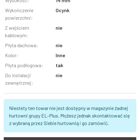
Wysokość:
14 mm
Wykończenie
Ocynk
powierzchni:
Z wejściem
nie
kablowym:
Płyta dachowa:
nie
Kolor:
Inne
Płyta podłogowa:
tak
Do instalacji
nie
zewnętrznej:
Niestety ten towar nie jest dostępny w magazynie żadnej
hurtowni grupy EL-Plus. Możesz jednak skontaktować się
z wybraną przez Siebie hurtownią i go zamówić.