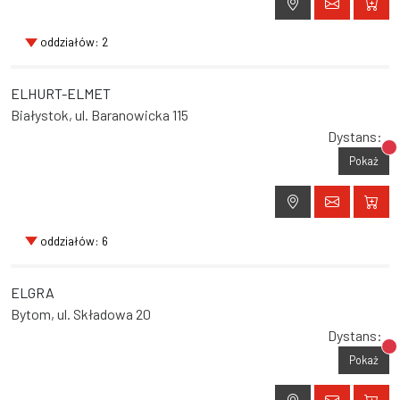
oddziałów: 2
ELHURT-ELMET
Białystok, ul. Baranowicka 115
Dystans:
Br
Pokaż
oddziałów: 6
ELGRA
Bytom, ul. Składowa 20
Dystans:
Br
Pokaż