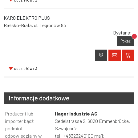
KARO ELEKTRO PLUS
Bielsko-Biała, ul. Legionów 93
Dystans:
Br
Pokaż
oddziałów: 3
Informacje dodatkowe
Informacja
Producent lub
Wartość
Hager Industrie AG
importer bądź
Sedelstrasse 2, 6020 Emmenbrücke,
podmiot
Szwajcaria
odpowiedzialny w
tel: +48323240100 mail: