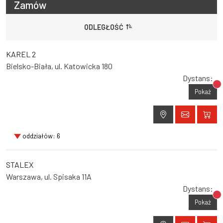
Zamów
ODLEGŁOŚĆ
KAREL 2
Bielsko-Biała, ul. Katowicka 180
Dystans:
Br
Pokaż
oddziałów: 6
STALEX
Warszawa, ul. Spisaka 11A
Dystans:
Br
Pokaż