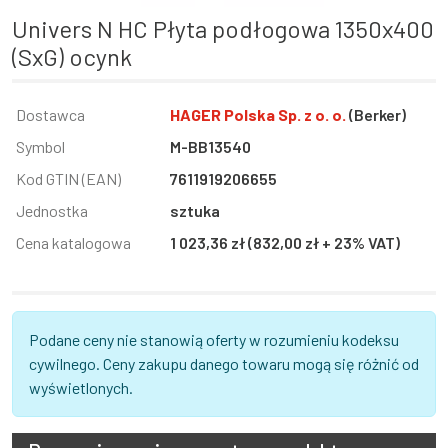
univers N HC Płyta podłogowa 1350x400
(SxG) ocynk
Informacja
Dostawca
Wartość
HAGER Polska Sp. z o. o.
(Berker)
Symbol
M-BB13540
Kod GTIN (EAN)
7611919206655
Jednostka
sztuka
Cena katalogowa
1 023,36 zł (832,00 zł + 23% VAT)
Podane ceny nie stanowią oferty w rozumieniu kodeksu
cywilnego. Ceny zakupu danego towaru mogą się różnić od
wyświetlonych.