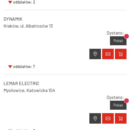
oddziałów: 2
DYNAMIK
Kraków, ul. Albatrosów 13
Dystans:
Br
Pokaż
oddziałów: 7
LEMAR ELECTRIC
Mysłowice, Katowicka 104
Dystans:
Br
Pokaż