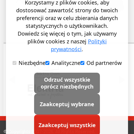
Korzystamy z plików cookies, aby
dostosować zawartość strony do twoich
preferencji oraz w celu zbierania danych
statystycznych o użytkownikach.
Dowiedz się więcej o tym, jak używamy
plików cookies z naszej
Polityki
prywatności
.
Niezbędne
Analityczne
Od partnerów
POPRZEDNI SLAJD
NASTĘ
Odrzuć wszystkie
oprócz niezbędnych
Zaakceptuj wybrane
Zaakceptuj wszystkie
© Copyrights 2007-2026. All Rights Reserved.