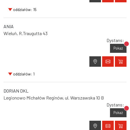
oddziałów: 15
ANIA
Wieluń, R.Traugutta 43
Dystans:
Br
Pokaż
oddziałów: 1
DORIAN DKL
Legionowo Michałów Reginów, ul. Warszawska 10 B
Dystans:
Br
Pokaż