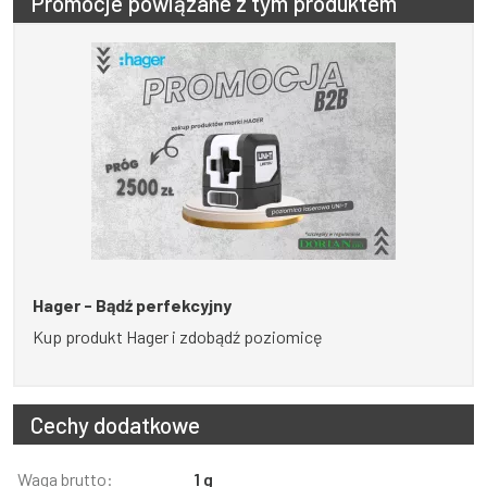
Promocje powiązane z tym produktem
Hager - Bądź perfekcyjny
Kup produkt Hager i zdobądź poziomicę
Cechy dodatkowe
Informacja
Waga brutto:
Wartość
1 g