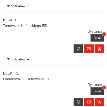
oddziałów: 7
MEGAEL
Tarnów, ul. Mościckiego 155
Dystans:
Br
Pokaż
oddziałów: 4
ELEKTRET
Limanowa, ul. Tarnowska 9D
Dystans:
Br
Pokaż