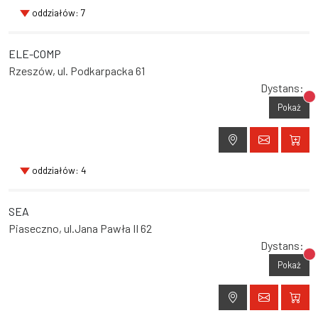
oddziałów: 7
ELE-COMP
Rzeszów, ul. Podkarpacka 61
Dystans:
Br
Pokaż
oddziałów: 4
SEA
Piaseczno, ul.Jana Pawła II 62
Dystans:
Br
Pokaż