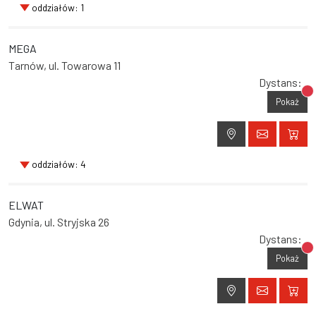
oddziałów: 1
MEGA
Tarnów, ul. Towarowa 11
Dystans:
Br
Pokaż
oddziałów: 4
ELWAT
Gdynia, ul. Stryjska 26
Dystans:
Br
Pokaż