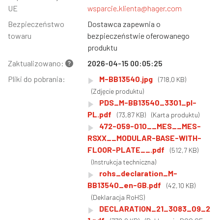
UE
wsparcie.klienta@hager.com
Bezpieczeństwo
Dostawca zapewnia o
towaru
bezpieczeństwie oferowanego
produktu
Zaktualizowano:
2026-04-15 00:05:25
Pliki do pobrania:
M-BB13540.jpg
(718,0 KB)
(Zdjęcie produktu)
PDS_M-BB13540_3301_pl-
PL.pdf
(73,87 KB)
(Karta produktu)
472-059-010__MES__MES-
RSXX__MODULAR-BASE-WITH-
FLOOR-PLATE__.pdf
(512,7 KB)
(Instrukcja techniczna)
rohs_declaration_M-
BB13540_en-GB.pdf
(42,10 KB)
(Deklaracja RoHS)
DECLARATION_21_3083_09_2