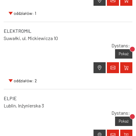
oddziałów: 1
ELEKTROMIL
Suwałki, ul. Mickiewicza 10
Dystans:
Br
Pokaż
oddziałów: 2
ELPIE
Lublin, Inżynierska 3
Dystans:
Br
Pokaż