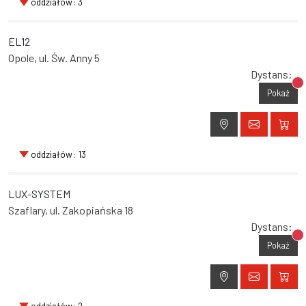
oddziałów: 3
EL12
Opole, ul. Św. Anny 5
Dystans:
Br
Pokaż
oddziałów: 13
LUX-SYSTEM
Szaflary, ul. Zakopiańska 18
Dystans:
Br
Pokaż
oddziałów: 2