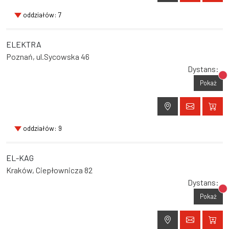
oddziałów: 7
ELEKTRA
Poznań, ul.Sycowska 46
Dystans:
Br
Pokaż
oddziałów: 9
EL-KAG
Kraków, Ciepłownicza 82
Dystans:
Br
Pokaż