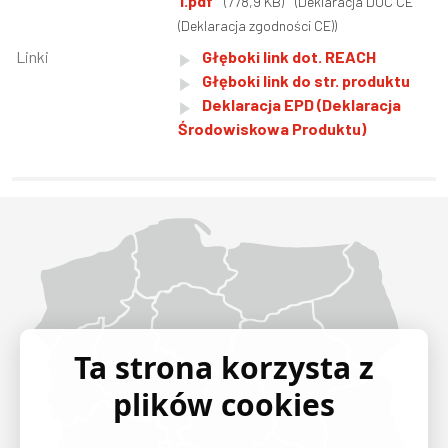
1.pdf
(778,9 KB)
(Deklaracja DOC CE
(Deklaracja zgodności CE))
Linki
Głęboki link dot. REACH
Głęboki link do str. produktu
Deklaracja EPD (Deklaracja
Środowiskowa Produktu)
Województwo Dolnośląskie
Województwo Kujawsko-pomorskie
Województwo Lubelskie
Województwo Lubuskie
Województwo Łódzkie
Województwo Małopolskie
Województwo Mazowieckie
Województwo Opolskie
Województwo Podkarpackie
Województwo Podlaskie
Województwo Pomorskie
Województwo Śląskie
Województwo Świętokrzyskie
Województwo Warmińsko-mazurskie
Województwo Wielkopolskie
Województwo Zachodniopomorskie
Ta strona korzysta z
plików cookies