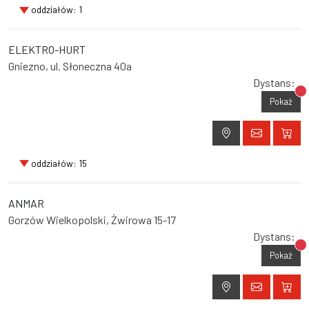
oddziałów: 1
ELEKTRO-HURT
Gniezno, ul. Słoneczna 40a
Dystans:
Br
Pokaż
oddziałów: 15
ANMAR
Gorzów Wielkopolski, Żwirowa 15-17
Dystans:
Br
Pokaż