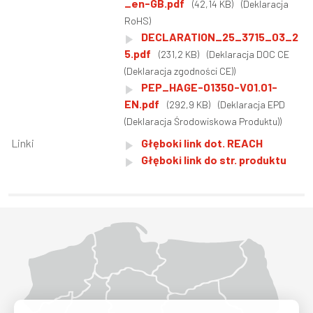
_en-GB.pdf
(42,14 KB)
(Deklaracja
RoHS)
DECLARATION_25_3715_03_2
5.pdf
(231,2 KB)
(Deklaracja DOC CE
(Deklaracja zgodności CE))
PEP_HAGE-01350-V01.01-
EN.pdf
(292,9 KB)
(Deklaracja EPD
(Deklaracja Środowiskowa Produktu))
Linki
Głęboki link dot. REACH
Głęboki link do str. produktu
Województwo Dolnośląskie
Województwo Kujawsko-pomorskie
Województwo Lubelskie
Województwo Lubuskie
Województwo Łódzkie
Województwo Małopolskie
Województwo Mazowieckie
Województwo Opolskie
Województwo Podkarpackie
Województwo Podlaskie
Województwo Pomorskie
Województwo Śląskie
Województwo Świętokrzyskie
Województwo Warmińsko-mazurskie
Województwo Wielkopolskie
Województwo Zachodniopomorskie