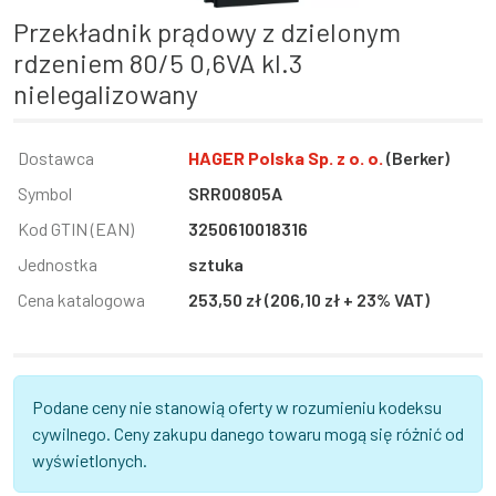
Przekładnik prądowy z dzielonym
rdzeniem 80/5 0,6VA kl.3
nielegalizowany
Informacja
Dostawca
Wartość
HAGER Polska Sp. z o. o.
(Berker)
Symbol
SRR00805A
Kod GTIN (EAN)
3250610018316
Jednostka
sztuka
Cena katalogowa
253,50 zł (206,10 zł + 23% VAT)
Podane ceny nie stanowią oferty w rozumieniu kodeksu
cywilnego. Ceny zakupu danego towaru mogą się różnić od
wyświetlonych.