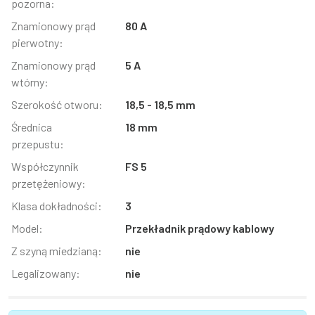
pozorna:
Znamionowy prąd
80 A
pierwotny:
Znamionowy prąd
5 A
wtórny:
Szerokość otworu:
18,5 - 18,5 mm
Średnica
18 mm
przepustu:
Współczynnik
FS 5
przetężeniowy:
Klasa dokładności:
3
Model:
Przekładnik prądowy kablowy
Z szyną miedzianą:
nie
Legalizowany:
nie