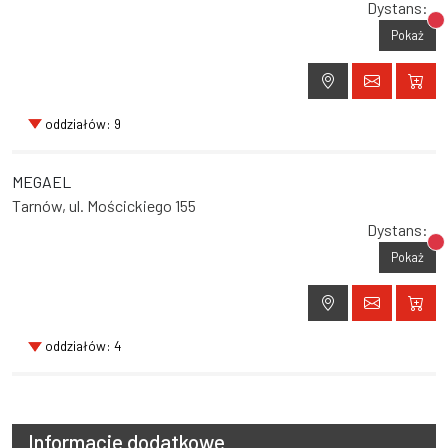
Dystans:
Br
Pokaż
oddziałów: 9
MEGAEL
Tarnów, ul. Mościckiego 155
Dystans:
Br
Pokaż
oddziałów: 4
Informacje dodatkowe