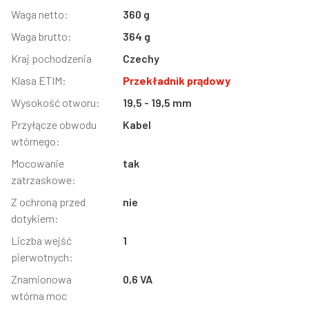
Informacja
Waga netto:
Wartość
360 g
Waga brutto:
364 g
Kraj pochodzenia
Czechy
Klasa ETIM:
Przekładnik prądowy
Wysokość otworu:
19,5 - 19,5 mm
Przyłącze obwodu
Kabel
wtórnego:
Mocowanie
tak
zatrzaskowe:
Z ochroną przed
nie
dotykiem:
Liczba wejść
1
pierwotnych:
Znamionowa
0,6 VA
wtórna moc