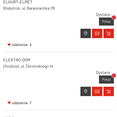
ELHURT-ELMET
Białystok, ul. Baranowicka 115
Dystans:
Br
Pokaż
oddziałów: 6
ELEKTRO-DOM
Chodzież, ul. Żeromskiego 14
Dystans:
Br
Pokaż
oddziałów: 7