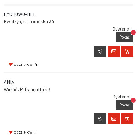
BYCHOWO-HEL
Kwidzyn, ul. Toruńska 34
Dystans:
Br
Pokaż
oddziałów: 4
ANIA
Wieluń, R.Traugutta 43
Dystans:
Br
Pokaż
oddziałów: 1