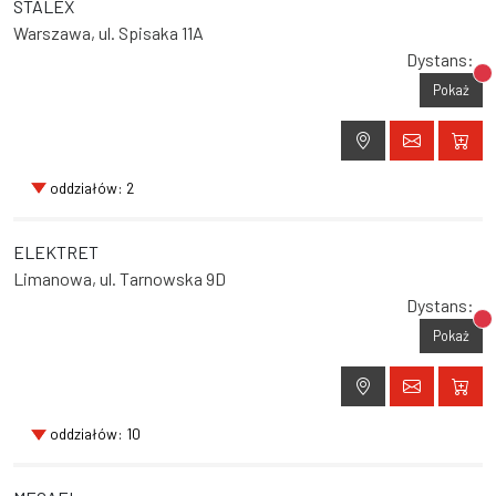
STALEX
Warszawa, ul. Spisaka 11A
Dystans:
Br
Pokaż
oddziałów: 2
ELEKTRET
Limanowa, ul. Tarnowska 9D
Dystans:
Br
Pokaż
oddziałów: 10