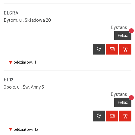
ELGRA
Bytom, ul. Składowa 20
Dystans:
Br
Pokaż
oddziałów: 1
EL12
Opole, ul. Św. Anny 5
Dystans:
Br
Pokaż
oddziałów: 13