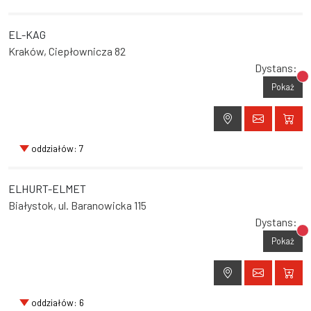
EL-KAG
Kraków, Ciepłownicza 82
Dystans:
Br
Pokaż
oddziałów: 7
ELHURT-ELMET
Białystok, ul. Baranowicka 115
Dystans:
Br
Pokaż
oddziałów: 6