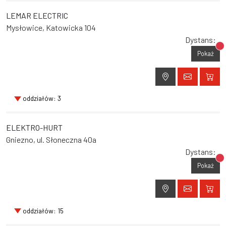
LEMAR ELECTRIC
Mysłowice, Katowicka 104
Dystans:
Br
Pokaż
oddziałów: 3
ELEKTRO-HURT
Gniezno, ul. Słoneczna 40a
Dystans:
Br
Pokaż
oddziałów: 15