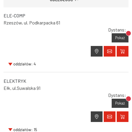
ELE-COMP
Rzeszów, ul. Podkarpacka 61
Dystans:
Br
Pokaż
oddziałów: 4
ELEKTRYK
Ełk, ul.Suwalska 91
Dystans:
Br
Pokaż
oddziałów: 15