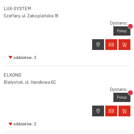
LUX-SYSTEM
Szaflary, ul. Zakopiańska 18
Dystans:
Br
Pokaż
oddziałów: 2
ELKOND
Białystok, ul. Handlowa 6C
Dystans:
Br
Pokaż
oddziałów: 2