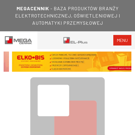
MEGACENNIK
- BAZA PRODUKTÓW BRANŻY
ELEKTROTECHNICZNEJ, OŚWIETLENIOWEJ I
AUTOMATYKI PRZEMYSŁOWEJ
MENU