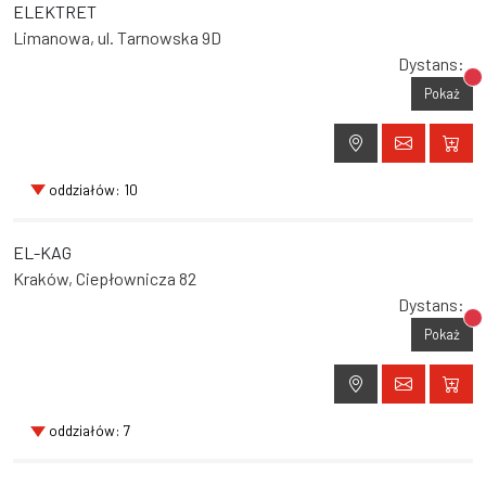
ELEKTRET
Limanowa, ul. Tarnowska 9D
Dystans:
Br
Pokaż
oddziałów: 10
EL-KAG
Kraków, Ciepłownicza 82
Dystans:
Br
Pokaż
oddziałów: 7