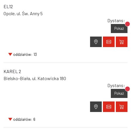
EL12
Opole, ul. Św. Anny 5
Dystans:
Br
Pokaż
oddziałów: 13
KAREL 2
Bielsko-Biała, ul. Katowicka 180
Dystans:
Br
Pokaż
oddziałów: 6