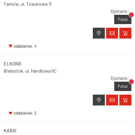
Tarnów, ul. Towarowa 11
Dystans:
Br
Pokaż
oddziałów: 4
ELKOND
Białystok, ul. Handlowa 6C
Dystans:
Br
Pokaż
oddziałów: 2
KABIS