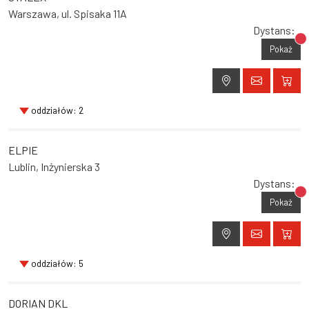
Warszawa, ul. Spisaka 11A
Dystans:
Br
Pokaż
oddziałów: 2
ELPIE
Lublin, Inżynierska 3
Dystans:
Br
Pokaż
oddziałów: 5
DORIAN DKL