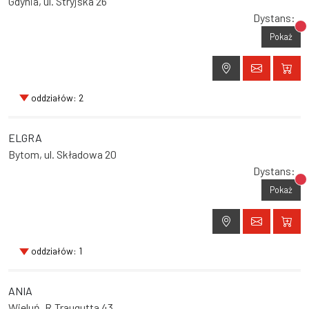
Gdynia, ul. Stryjska 26
Dystans:
Br
Pokaż
oddziałów: 2
ELGRA
Bytom, ul. Składowa 20
Dystans:
Br
Pokaż
oddziałów: 1
ANIA
Wieluń, R.Traugutta 43