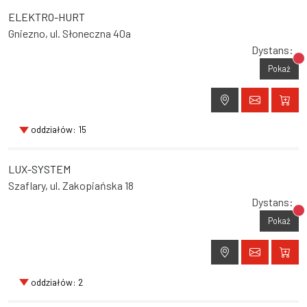
ELEKTRO-HURT
Gniezno, ul. Słoneczna 40a
Dystans:
Br
Pokaż
oddziałów: 15
LUX-SYSTEM
Szaflary, ul. Zakopiańska 18
Dystans:
Br
Pokaż
oddziałów: 2