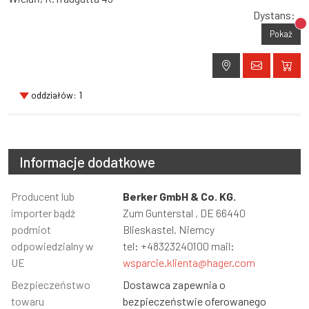
Dystans:
Br
Pokaż
oddziałów: 1
Informacje dodatkowe
Informacja
Producent lub
Wartość
Berker GmbH & Co. KG.
importer bądź
Zum Gunterstal , DE 66440
podmiot
Blieskastel, Niemcy
odpowiedzialny w
tel: +48323240100 mail:
UE
wsparcie.klienta@hager.com
Bezpieczeństwo
Dostawca zapewnia o
towaru
bezpieczeństwie oferowanego