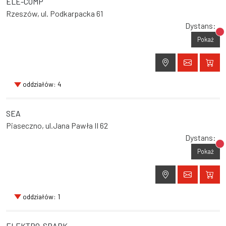
ELE-COMP
Rzeszów, ul. Podkarpacka 61
Dystans:
Br
Pokaż
oddziałów: 4
SEA
Piaseczno, ul.Jana Pawła II 62
Dystans:
Br
Pokaż
oddziałów: 1
ELEKTRO-SPARK