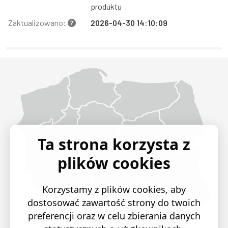
produktu
Zaktualizowano:
2026-04-30 14:10:09
Województwo Dolnośląskie
Województwo Kujawsko-pomorskie
Województwo Lubelskie
Województwo Lubuskie
Województwo Łódzkie
Województwo Małopolskie
Województwo Mazowieckie
Województwo Opolskie
Województwo Podkarpackie
Województwo Podlaskie
Województwo Pomorskie
Województwo Śląskie
Województwo Świętokrzyskie
Województwo Warmińsko-mazurskie
Województwo Wielkopolskie
Województwo Zachodniopomorskie
Ta strona korzysta z
plików cookies
Korzystamy z plików cookies, aby
dostosować zawartość strony do twoich
preferencji oraz w celu zbierania danych