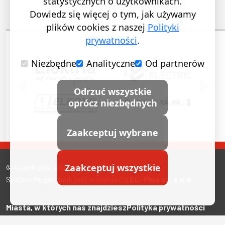
statystycznych o użytkownikach.
Dowiedz się więcej o tym, jak używamy
plików cookies z naszej
Polityki
prywatności
.
Niezbędne
Analityczne
Od partnerów
POPRZEDNI SLAJD
NASTĘ
Odrzuć wszystkie
oprócz niezbędnych
Zaakceptuj wybrane
Zaakceptuj wszystkie
© Copyrights 2007-2026. All Rights Reserved.
System Megacennik jest własnością
EL-Plus sp. z o.o.
Miasta, w których nas znajdziesz
Polityka prywatności