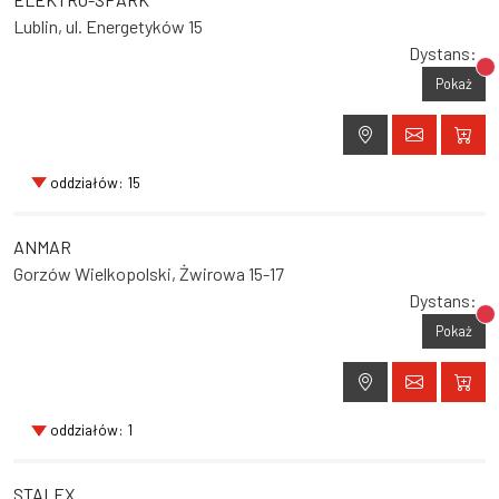
Lublin, ul. Energetyków 15
Dystans:
Br
Pokaż
oddziałów: 15
ANMAR
Gorzów Wielkopolski, Żwirowa 15-17
Dystans:
Br
Pokaż
oddziałów: 1
STALEX