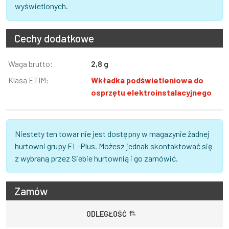
wyświetlonych.
Cechy dodatkowe
Informacja
Waga brutto:
Wartość
2,8 g
Klasa ETIM:
Wkładka podświetleniowa do
osprzętu elektroinstalacyjnego
Niestety ten towar nie jest dostępny w magazynie żadnej
hurtowni grupy EL-Plus. Możesz jednak skontaktować się
z wybraną przez Siebie hurtownią i go zamówić.
Zamów
ODLEGŁOŚĆ