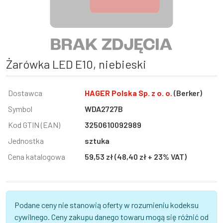
Żarówka LED E10, niebieski
Informacja
Dostawca
Wartość
HAGER Polska Sp. z o. o.
(Berker)
Symbol
WDA2727B
Kod GTIN (EAN)
3250610092989
Jednostka
sztuka
Cena katalogowa
59,53 zł (48,40 zł + 23% VAT)
Podane ceny nie stanowią oferty w rozumieniu kodeksu
cywilnego. Ceny zakupu danego towaru mogą się różnić od