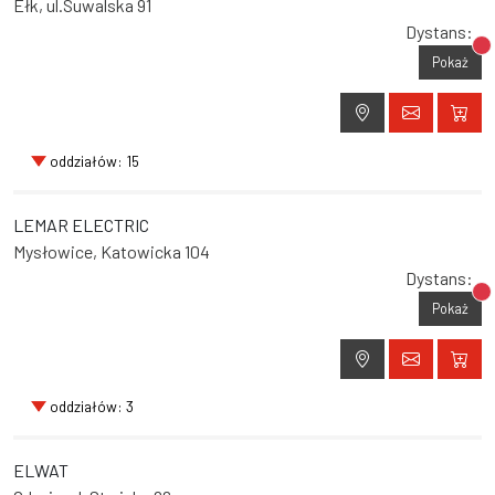
Ełk, ul.Suwalska 91
Dystans:
Br
Pokaż
oddziałów: 15
LEMAR ELECTRIC
Mysłowice, Katowicka 104
Dystans:
Br
Pokaż
oddziałów: 3
ELWAT