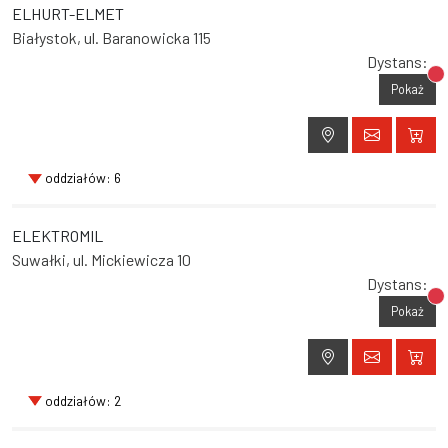
ELHURT-ELMET
Białystok, ul. Baranowicka 115
Dystans:
Br
Pokaż
oddziałów: 6
ELEKTROMIL
Suwałki, ul. Mickiewicza 10
Dystans:
Br
Pokaż
oddziałów: 2