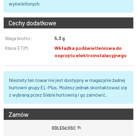
wyświetlonych.
Cechy dodatkowe
Informacja
Waga brutto:
Wartość
5,3 g
Klasa ETIM:
Wkładka podświetleniowa do
osprzętu elektroinstalacyjnego
Niestety ten towar nie jest dostępny w magazynie żadnej
hurtowni grupy EL-Plus. Możesz jednak skontaktować się
z wybraną przez Siebie hurtownią i go zamówić.
Zamów
ODLEGŁOŚĆ