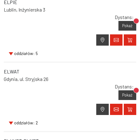
ELPIE
Lublin, Inżynierska 3
Dystans:
Br
Pokaż
oddziałów: 5
ELWAT
Gdynia, ul. Stryjska 26
Dystans:
Br
Pokaż
oddziałów: 2