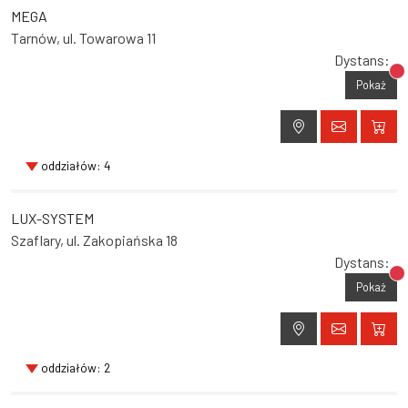
MEGA
Tarnów, ul. Towarowa 11
Dystans:
Br
Pokaż
oddziałów: 4
LUX-SYSTEM
Szaflary, ul. Zakopiańska 18
Dystans:
Br
Pokaż
oddziałów: 2