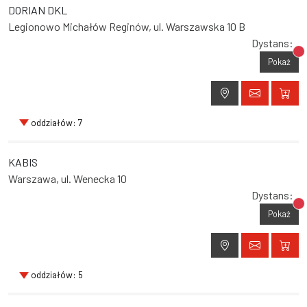
DORIAN DKL
Legionowo Michałów Reginów, ul. Warszawska 10 B
Dystans:
Br
Pokaż
oddziałów: 7
KABIS
Warszawa, ul. Wenecka 10
Dystans:
Br
Pokaż
oddziałów: 5