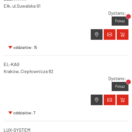
Ełk, ul.Suwalska 91
Dystans:
Br
Pokaż
oddziałów: 15
EL-KAG
Kraków, Ciepłownicza 82
Dystans:
Br
Pokaż
oddziałów: 7
LUX-SYSTEM