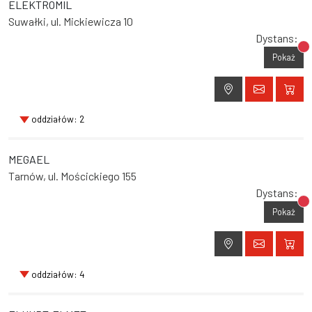
ELEKTROMIL
Suwałki, ul. Mickiewicza 10
Dystans:
Br
Pokaż
oddziałów: 2
MEGAEL
Tarnów, ul. Mościckiego 155
Dystans:
Br
Pokaż
oddziałów: 4