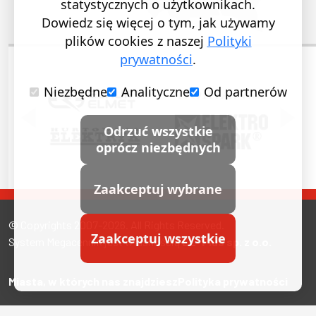
statystycznych o użytkownikach.
Dowiedz się więcej o tym, jak używamy
plików cookies z naszej
Polityki
prywatności
.
Niezbędne
Analityczne
Od partnerów
POPRZEDNI SLAJD
NASTĘ
Odrzuć wszystkie
oprócz niezbędnych
Zaakceptuj wybrane
© Copyrights 2007-2026. All Rights Reserved.
Zaakceptuj wszystkie
System Megacennik jest własnością
EL-Plus sp. z o.o.
Miasta, w których nas znajdziesz
Polityka prywatności