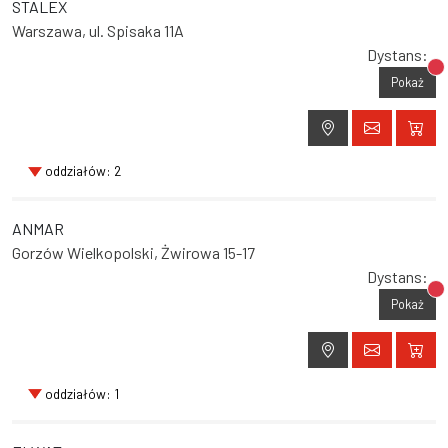
STALEX
Warszawa, ul. Spisaka 11A
Dystans:
Br
Pokaż
oddziałów: 2
ANMAR
Gorzów Wielkopolski, Żwirowa 15-17
Dystans:
Br
Pokaż
oddziałów: 1