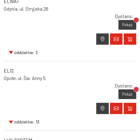
ELWAT
Gdynia, ul. Stryjska 26
Dystans:
Br
Pokaż
oddziałów: 2
EL12
Opole, ul. Św. Anny 5
Dystans:
Br
Pokaż
oddziałów: 13
LUX-SYSTEM