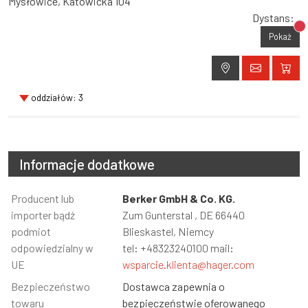
Mysłowice, Katowicka 104
Dystans:
Br
Pokaż
oddziałów: 3
Informacje dodatkowe
Informacja
Producent lub
Wartość
Berker GmbH & Co. KG.
importer bądź
Zum Gunterstal , DE 66440
podmiot
Blieskastel, Niemcy
odpowiedzialny w
tel: +48323240100 mail:
UE
wsparcie.klienta@hager.com
Bezpieczeństwo
Dostawca zapewnia o
towaru
bezpieczeństwie oferowanego