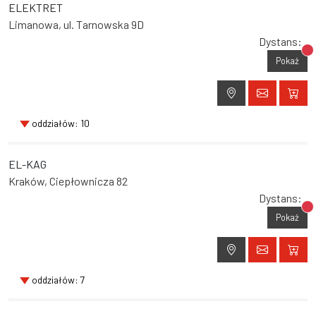
ELEKTRET
Limanowa, ul. Tarnowska 9D
Dystans:
Br
Pokaż
oddziałów: 10
EL-KAG
Kraków, Ciepłownicza 82
Dystans:
Br
Pokaż
oddziałów: 7