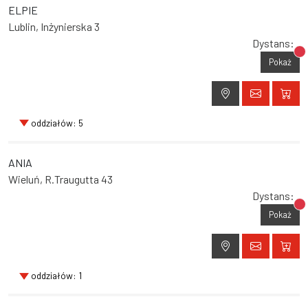
ELPIE
Lublin, Inżynierska 3
Dystans:
Br
Pokaż
oddziałów: 5
ANIA
Wieluń, R.Traugutta 43
Dystans:
Br
Pokaż
oddziałów: 1