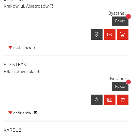
Kraków, ul. Albatrosów 13
Dystans:
Br
Pokaż
oddziałów: 7
ELEKTRYK
Ełk, ul.Suwalska 91
Dystans:
Br
Pokaż
oddziałów: 15
KAREL 2