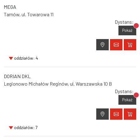
MEGA
Tarnów, ul. Towarowa 11
Dystans:
Br
Pokaż
oddziałów: 4
DORIAN DKL
Legionowo Michałów Reginów, ul. Warszawska 10 B
Dystans:
Br
Pokaż
oddziałów: 7