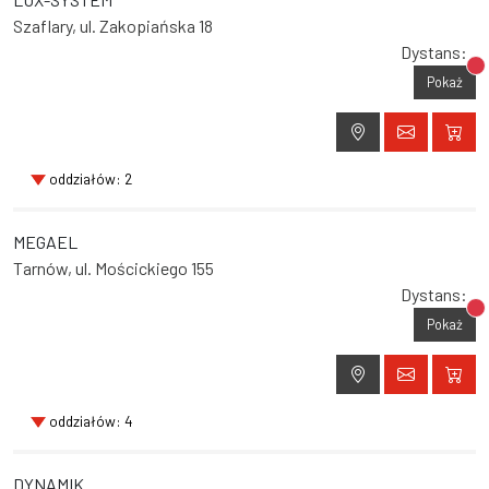
Szaflary, ul. Zakopiańska 18
Dystans:
Br
Pokaż
oddziałów: 2
MEGAEL
Tarnów, ul. Mościckiego 155
Dystans:
Br
Pokaż
oddziałów: 4
DYNAMIK