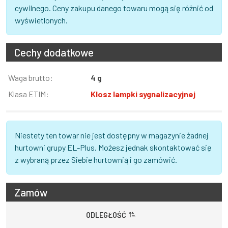
cywilnego. Ceny zakupu danego towaru mogą się różnić od
wyświetlonych.
Cechy dodatkowe
Informacja
Waga brutto:
Wartość
4 g
Klasa ETIM:
Klosz lampki sygnalizacyjnej
Niestety ten towar nie jest dostępny w magazynie żadnej
hurtowni grupy EL-Plus. Możesz jednak skontaktować się
z wybraną przez Siebie hurtownią i go zamówić.
Zamów
ODLEGŁOŚĆ