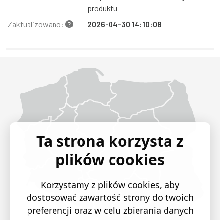
produktu
Zaktualizowano:
2026-04-30 14:10:08
Województwo Dolnośląskie
Województwo Kujawsko-pomorskie
Województwo Lubelskie
Województwo Lubuskie
Województwo Łódzkie
Województwo Małopolskie
Województwo Mazowieckie
Województwo Opolskie
Województwo Podkarpackie
Województwo Podlaskie
Województwo Pomorskie
Województwo Śląskie
Województwo Świętokrzyskie
Województwo Warmińsko-mazurskie
Województwo Wielkopolskie
Województwo Zachodniopomorskie
Ta strona korzysta z
plików cookies
Korzystamy z plików cookies, aby
dostosować zawartość strony do twoich
preferencji oraz w celu zbierania danych