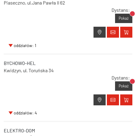
Piaseczno, ul.Jana Pawła II 62
Dystans:
Br
Pokaż
oddziałów: 1
BYCHOWO-HEL
Kwidzyn, ul. Toruńska 34
Dystans:
Br
Pokaż
oddziałów: 4
ELEKTRO-DOM