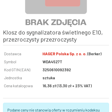
Klosz do sygnalizatora świetlnego E10,
przezroczysty przezroczysty
Informacja
Dostawca
Wartość
HAGER Polska Sp. z o. o.
(Berker)
Symbol
WDA4527T
Kod GTIN (EAN)
3250610092392
Jednostka
sztuka
Cena katalogowa
16,36 zł (13,30 zł + 23% VAT)
Podane ceny nie stanowią oferty w rozumieniu kodeksu