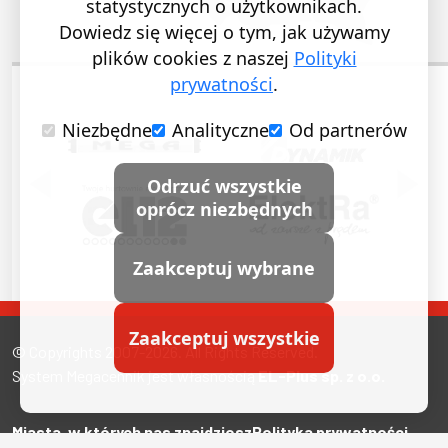
statystycznych o użytkownikach.
Dowiedz się więcej o tym, jak używamy
plików cookies z naszej
Polityki
prywatności
.
Niezbędne
Analityczne
Od partnerów
POPRZEDNI SLAJD
NASTĘ
Odrzuć wszystkie
oprócz niezbędnych
Zaakceptuj wybrane
Zaakceptuj wszystkie
© Copyrights 2007-2026. All Rights Reserved.
System Megacennik jest własnością
EL-Plus sp. z o.o.
Miasta, w których nas znajdziesz
Polityka prywatności