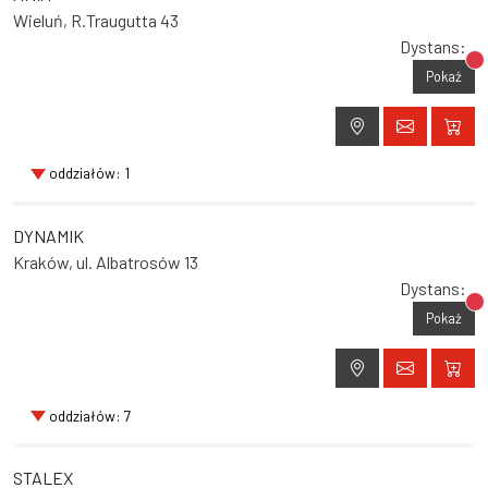
Wieluń, R.Traugutta 43
Dystans:
Br
Pokaż
oddziałów: 1
DYNAMIK
Kraków, ul. Albatrosów 13
Dystans:
Br
Pokaż
oddziałów: 7
STALEX