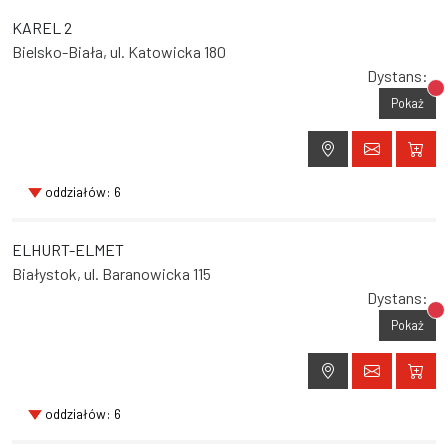
KAREL 2
Bielsko-Biała, ul. Katowicka 180
Dystans:
Br
Pokaż
oddziałów: 6
ELHURT-ELMET
Białystok, ul. Baranowicka 115
Dystans:
Br
Pokaż
oddziałów: 6