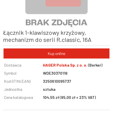
Łącznik 1-klawiszowy krzyżowy,
mechanizm do serii R.classic, 16A
Kup online
Informacja
Dostawca
Wartość
HAGER Polska Sp. z o. o.
(Berker)
Symbol
WDE30370116
Kod GTIN (EAN)
3250610095737
Jednostka
sztuka
Cena katalogowa
104,55 zł (85,00 zł + 23% VAT)