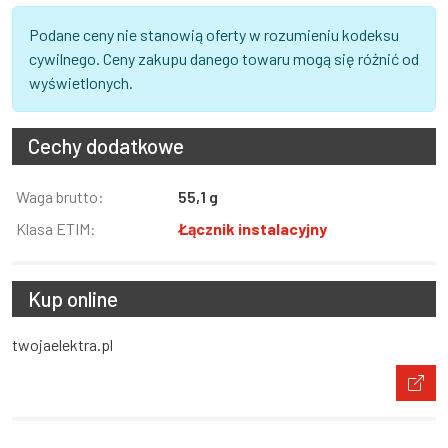
Podane ceny nie stanowią oferty w rozumieniu kodeksu
cywilnego. Ceny zakupu danego towaru mogą się różnić od
wyświetlonych.
Cechy dodatkowe
Informacja
Waga brutto:
Wartość
55,1 g
Klasa ETIM:
Łącznik instalacyjny
Kup online
twojaelektra.pl