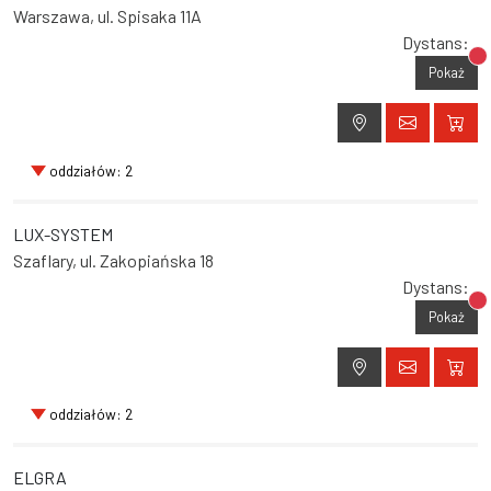
Warszawa, ul. Spisaka 11A
Dystans:
Br
Pokaż
oddziałów: 2
LUX-SYSTEM
Szaflary, ul. Zakopiańska 18
Dystans:
Br
Pokaż
oddziałów: 2
ELGRA