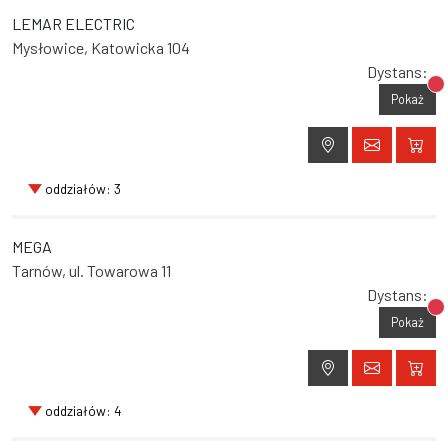
LEMAR ELECTRIC
Mysłowice, Katowicka 104
Dystans:
Br
Pokaż
oddziałów: 3
MEGA
Tarnów, ul. Towarowa 11
Dystans:
Br
Pokaż
oddziałów: 4