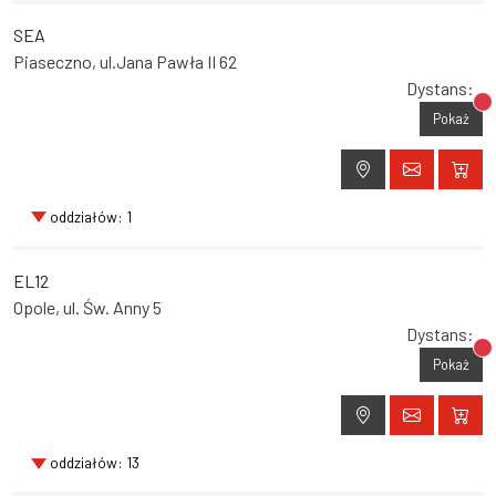
SEA
Piaseczno, ul.Jana Pawła II 62
Dystans:
Br
Pokaż
oddziałów: 1
EL12
Opole, ul. Św. Anny 5
Dystans:
Br
Pokaż
oddziałów: 13