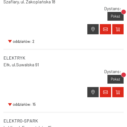
Szaflary, ul. Zakopiańska 18
Dystans:
Br
Pokaż
oddziałów: 2
ELEKTRYK
Ełk, ul.Suwalska 91
Dystans:
Br
Pokaż
oddziałów: 15
ELEKTRO-SPARK