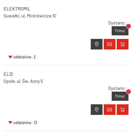
ELEKTROMIL
Suwałki, ul. Mickiewicza 10
Dystans:
Br
Pokaż
oddziałów: 2
EL12
Opole, ul. Św. Anny 5
Dystans:
Br
Pokaż
oddziałów: 13