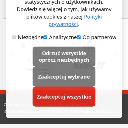
statystycznych o użytkownikach.
Dowiedz się więcej o tym, jak używamy
plików cookies z naszej
Polityki
prywatności
.
Niezbędne
Analityczne
Od partnerów
POPRZEDNI SLAJD
NASTĘ
Odrzuć wszystkie
oprócz niezbędnych
Zaakceptuj wybrane
Zaakceptuj wszystkie
© Copyrights 2007-2026. All Rights Reserved.
System Megacennik jest własnością
EL-Plus sp. z o.o.
Miasta, w których nas znajdziesz
Polityka prywatności