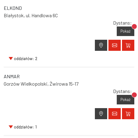
ELKOND
Białystok, ul. Handlowa 6C
Dystans:
Br
Pokaż
oddziałów: 2
ANMAR
Gorzów Wielkopolski, Żwirowa 15-17
Dystans:
Br
Pokaż
oddziałów: 1