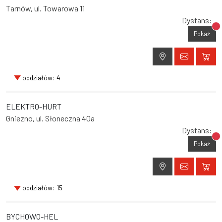
Tarnów, ul. Towarowa 11
Dystans:
Br
Pokaż
oddziałów: 4
ELEKTRO-HURT
Gniezno, ul. Słoneczna 40a
Dystans:
Br
Pokaż
oddziałów: 15
BYCHOWO-HEL