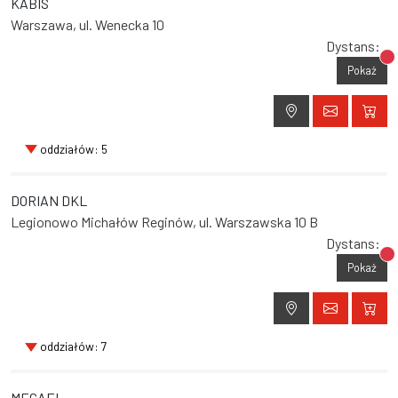
KABIS
Warszawa, ul. Wenecka 10
Dystans:
Br
Pokaż
oddziałów: 5
DORIAN DKL
Legionowo Michałów Reginów, ul. Warszawska 10 B
Dystans:
Br
Pokaż
oddziałów: 7
MEGAEL