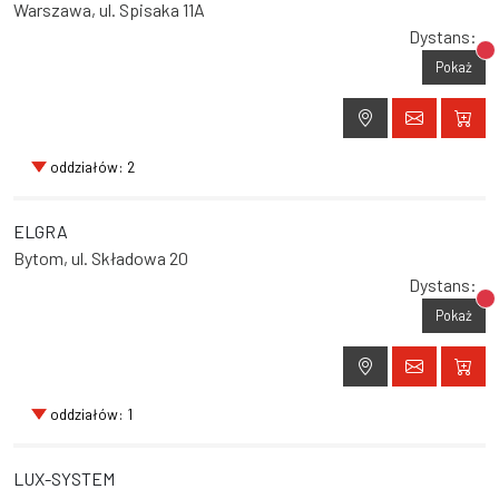
Warszawa, ul. Spisaka 11A
Dystans:
Br
Pokaż
oddziałów: 2
ELGRA
Bytom, ul. Składowa 20
Dystans:
Br
Pokaż
oddziałów: 1
LUX-SYSTEM