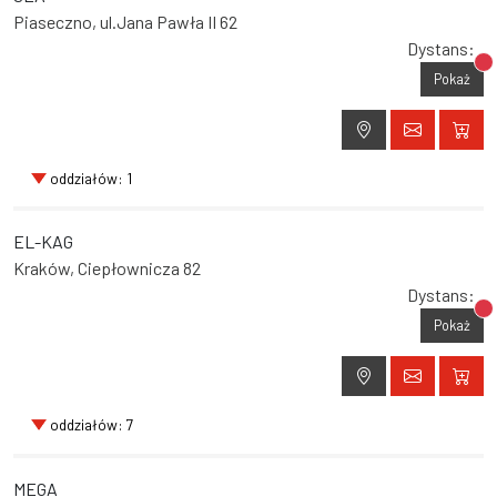
Piaseczno, ul.Jana Pawła II 62
Dystans:
Br
Pokaż
oddziałów: 1
EL-KAG
Kraków, Ciepłownicza 82
Dystans:
Br
Pokaż
oddziałów: 7
MEGA