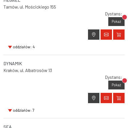
Tarnów, ul. Mościckiego 155
Dystans:
Br
Pokaż
oddziałów: 4
DYNAMIK
Kraków, ul. Albatrosów 13
Dystans:
Br
Pokaż
oddziałów: 7
SEA