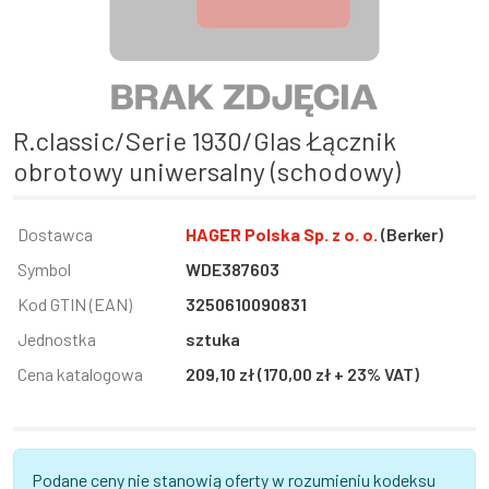
R.classic/Serie 1930/Glas Łącznik
obrotowy uniwersalny (schodowy)
Informacja
Dostawca
Wartość
HAGER Polska Sp. z o. o.
(Berker)
Symbol
WDE387603
Kod GTIN (EAN)
3250610090831
Jednostka
sztuka
Cena katalogowa
209,10 zł (170,00 zł + 23% VAT)
Podane ceny nie stanowią oferty w rozumieniu kodeksu