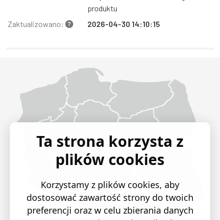
produktu
Zaktualizowano:
2026-04-30 14:10:15
Województwo Dolnośląskie
Województwo Kujawsko-pomorskie
Województwo Lubelskie
Województwo Lubuskie
Województwo Łódzkie
Województwo Małopolskie
Województwo Mazowieckie
Województwo Opolskie
Województwo Podkarpackie
Województwo Podlaskie
Województwo Pomorskie
Województwo Śląskie
Województwo Świętokrzyskie
Województwo Warmińsko-mazurskie
Województwo Wielkopolskie
Województwo Zachodniopomorskie
Ta strona korzysta z
plików cookies
Korzystamy z plików cookies, aby
dostosować zawartość strony do twoich
preferencji oraz w celu zbierania danych