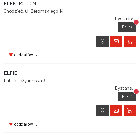
ELEKTRO-DOM
Chodzież, ul. Żeromskiego 14
Dystans:
Br
Pokaż
oddziałów: 7
ELPIE
Lublin, Inżynierska 3
Dystans:
Br
Pokaż
oddziałów: 5