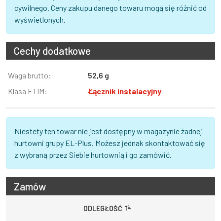
cywilnego. Ceny zakupu danego towaru mogą się różnić od
wyświetlonych.
Cechy dodatkowe
Informacja
Waga brutto:
Wartość
52,6 g
Klasa ETIM:
Łącznik instalacyjny
Niestety ten towar nie jest dostępny w magazynie żadnej
hurtowni grupy EL-Plus. Możesz jednak skontaktować się
z wybraną przez Siebie hurtownią i go zamówić.
Zamów
ODLEGŁOŚĆ