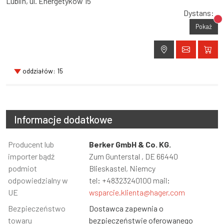
Lublin, ul. Energetyków 15
Dystans:
Br
Pokaż
oddziałów: 15
Informacje dodatkowe
Informacja
Producent lub
Wartość
Berker GmbH & Co. KG.
importer bądź
Zum Gunterstal , DE 66440
podmiot
Blieskastel, Niemcy
odpowiedzialny w
tel: +48323240100 mail:
UE
wsparcie.klienta@hager.com
Bezpieczeństwo
Dostawca zapewnia o
towaru
bezpieczeństwie oferowanego