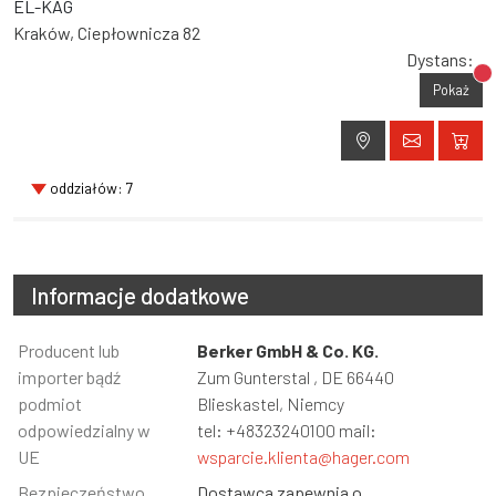
EL-KAG
Kraków, Ciepłownicza 82
Dystans:
Br
Pokaż
oddziałów: 7
Informacje dodatkowe
Informacja
Producent lub
Wartość
Berker GmbH & Co. KG.
importer bądź
Zum Gunterstal , DE 66440
podmiot
Blieskastel, Niemcy
odpowiedzialny w
tel: +48323240100 mail:
UE
wsparcie.klienta@hager.com
Bezpieczeństwo
Dostawca zapewnia o