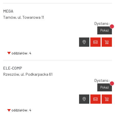
MEGA
Tarnów, ul. Towarowa 11
Dystans:
Br
Pokaż
oddziałów: 4
ELE-COMP
Rzeszów, ul. Podkarpacka 61
Dystans:
Br
Pokaż
oddziałów: 4