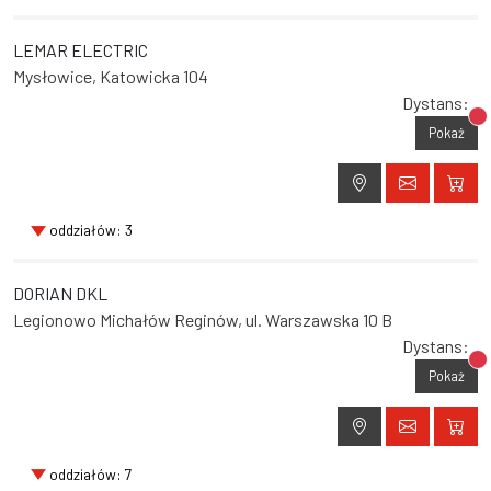
LEMAR ELECTRIC
Mysłowice, Katowicka 104
Dystans:
Br
Pokaż
oddziałów: 3
DORIAN DKL
Legionowo Michałów Reginów, ul. Warszawska 10 B
Dystans:
Br
Pokaż
oddziałów: 7