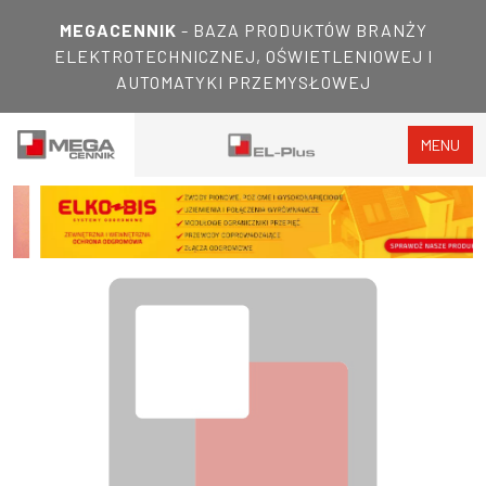
MEGACENNIK
- BAZA PRODUKTÓW BRANŻY
ELEKTROTECHNICZNEJ, OŚWIETLENIOWEJ I
AUTOMATYKI PRZEMYSŁOWEJ
MENU