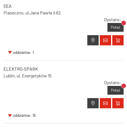
SEA
Piaseczno, ul.Jana Pawła II 62
Dystans:
Br
Pokaż
oddziałów: 1
ELEKTRO-SPARK
Lublin, ul. Energetyków 15
Dystans:
Br
Pokaż
oddziałów: 15