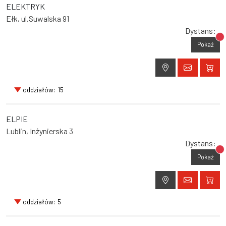
ELEKTRYK
Ełk, ul.Suwalska 91
Dystans:
Br
Pokaż
oddziałów: 15
ELPIE
Lublin, Inżynierska 3
Dystans:
Br
Pokaż
oddziałów: 5