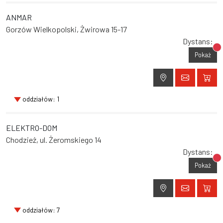
ANMAR
Gorzów Wielkopolski, Żwirowa 15-17
Dystans:
Br
Pokaż
oddziałów: 1
ELEKTRO-DOM
Chodzież, ul. Żeromskiego 14
Dystans:
Br
Pokaż
oddziałów: 7