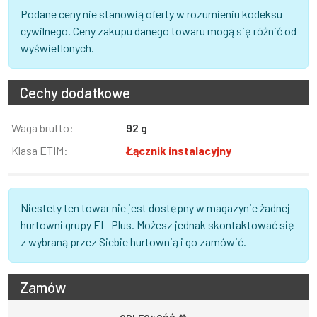
Podane ceny nie stanowią oferty w rozumieniu kodeksu
cywilnego. Ceny zakupu danego towaru mogą się różnić od
wyświetlonych.
Cechy dodatkowe
Informacja
Waga brutto:
Wartość
92 g
Klasa ETIM:
Łącznik instalacyjny
Niestety ten towar nie jest dostępny w magazynie żadnej
hurtowni grupy EL-Plus. Możesz jednak skontaktować się
z wybraną przez Siebie hurtownią i go zamówić.
Zamów