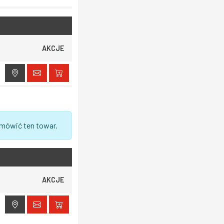
AKCJE
amówić ten towar.
AKCJE
ak dostępu do lokalizacji