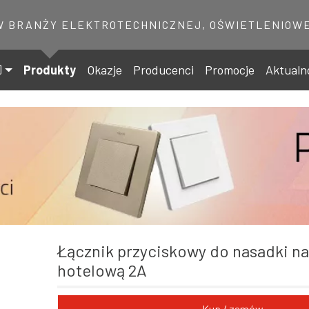
W BRANŻY ELEKTROTECHNICZNEJ, OŚWIETLENIOWE
Produkty
Okazje
Producenci
Promocje
Aktualn
Łącznik przyciskowy do nasadki na kartę
hotelową 2A
Kup / zamów