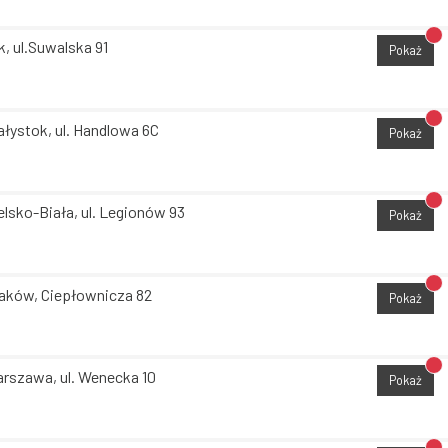
Br
k, ul.Suwalska 91
Pokaż
Br
ałystok, ul. Handlowa 6C
Pokaż
Br
elsko-Biała, ul. Legionów 93
Pokaż
Br
aków, Ciepłownicza 82
Pokaż
Br
rszawa, ul. Wenecka 10
Pokaż