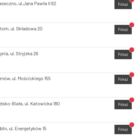
Br
aseczno, ul.Jana Pawła II 62
Pokaż
Br
tom, ul. Składowa 20
Pokaż
Br
ynia, ul. Stryjska 26
Pokaż
Br
rnów, ul. Mościckiego 155
Pokaż
Br
elsko-Biała, ul. Katowicka 180
Pokaż
Br
blin, ul. Energetyków 15
Pokaż