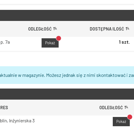
ODLEGŁOŚĆ
DOSTĘPNA ILOŚĆ
Brak dostępu do lokalizacji
p. 7a
1 szt.
Pokaż
aktualnie w magazynie. Możesz jednak się z nimi skontaktować i z
DRES
ODLEGŁOŚĆ
Br
blin, Inżynierska 3
Pokaż