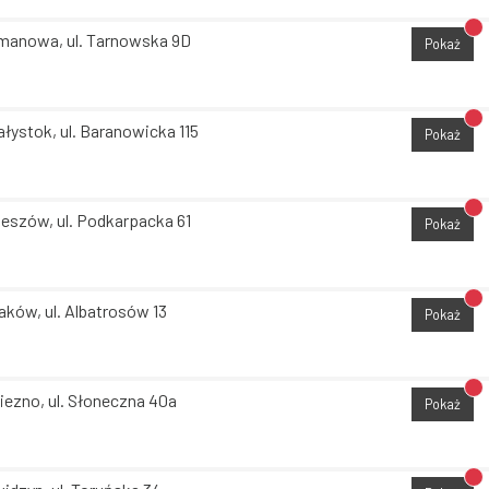
Br
manowa, ul. Tarnowska 9D
Pokaż
Br
ałystok, ul. Baranowicka 115
Pokaż
Br
eszów, ul. Podkarpacka 61
Pokaż
Br
aków, ul. Albatrosów 13
Pokaż
Br
iezno, ul. Słoneczna 40a
Pokaż
Br