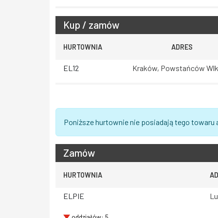
Kup / zamów
HURTOWNIA
ADRES
EL12
Kraków, Powstańców Wlk
Poniższe hurtownie nie posiadają tego towaru 
Zamów
HURTOWNIA
A
ELPIE
Lu
oddziałów: 5