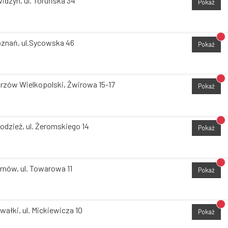
idzyn, ul. Toruńska 34
Pokaż
Br
znań, ul.Sycowska 46
Pokaż
Br
rzów Wielkopolski, Żwirowa 15-17
Pokaż
Br
odzież, ul. Żeromskiego 14
Pokaż
Br
rnów, ul. Towarowa 11
Pokaż
Br
wałki, ul. Mickiewicza 10
Pokaż