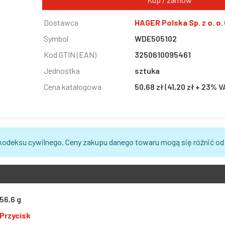
Informacja
Dostawca
Wartość
HAGER Polska Sp. z o. o.
Symbol
WDE505102
Kod GTIN (EAN)
3250610095461
Jednostka
sztuka
Cena katalogowa
50,68 zł (41,20 zł + 23% V
 kodeksu cywilnego. Ceny zakupu danego towaru mogą się różnić od
56,6 g
Przycisk