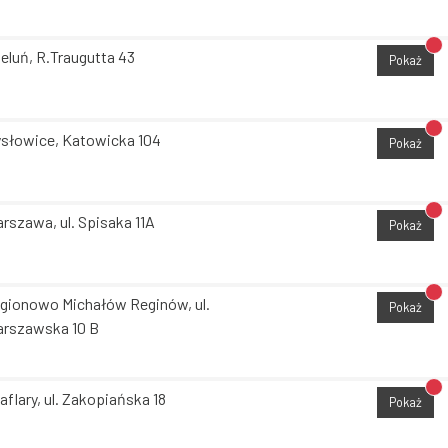
Br
eluń, R.Traugutta 43
Pokaż
Br
słowice, Katowicka 104
Pokaż
Br
rszawa, ul. Spisaka 11A
Pokaż
Br
gionowo Michałów Reginów, ul.
Pokaż
rszawska 10 B
Br
aflary, ul. Zakopiańska 18
Pokaż