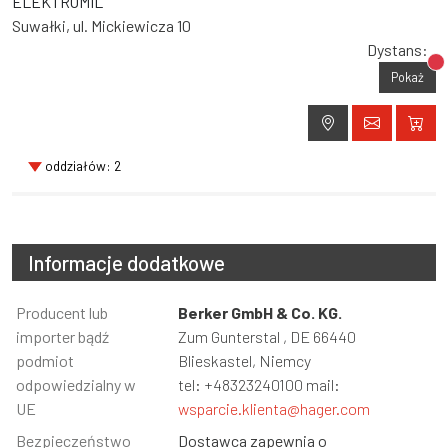
ELEKTROMIL
Suwałki, ul. Mickiewicza 10
Dystans:
Br
Pokaż
oddziałów: 2
Informacje dodatkowe
Informacja
Producent lub
Wartość
Berker GmbH & Co. KG.
importer bądź
Zum Gunterstal , DE 66440
podmiot
Blieskastel, Niemcy
odpowiedzialny w
tel: +48323240100 mail:
UE
wsparcie.klienta@hager.com
Bezpieczeństwo
Dostawca zapewnia o