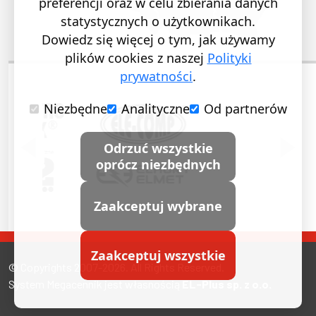
preferencji oraz w celu zbierania danych
statystycznych o użytkownikach.
Dowiedz się więcej o tym, jak używamy
plików cookies z naszej
Polityki
prywatności
.
Niezbędne
Analityczne
Od partnerów
POPRZEDNI SLAJD
NASTĘ
Odrzuć wszystkie
oprócz niezbędnych
Zaakceptuj wybrane
Zaakceptuj wszystkie
© Copyrights 2007-2026. All Rights Reserved.
System Megacennik jest własnością
EL-Plus sp. z o.o.