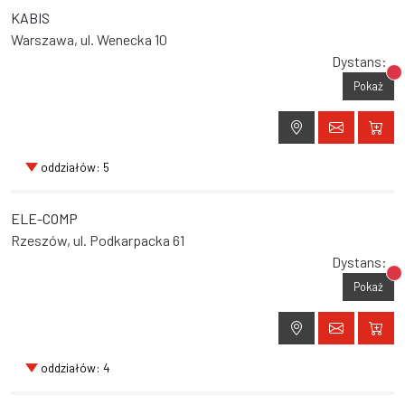
KABIS
Warszawa, ul. Wenecka 10
Dystans:
Br
Pokaż
oddziałów: 5
ELE-COMP
Rzeszów, ul. Podkarpacka 61
Dystans:
Br
Pokaż
oddziałów: 4