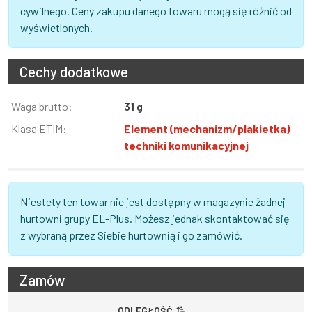
cywilnego. Ceny zakupu danego towaru mogą się różnić od
wyświetlonych.
Cechy dodatkowe
Informacja
Waga brutto:
Wartość
31 g
Klasa ETIM:
Element (mechanizm/plakietka)
techniki komunikacyjnej
Niestety ten towar nie jest dostępny w magazynie żadnej
hurtowni grupy EL-Plus. Możesz jednak skontaktować się
z wybraną przez Siebie hurtownią i go zamówić.
Zamów
ODLEGŁOŚĆ