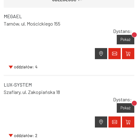
MEGAEL
Tarnów, ul. Mościckiego 155
Dystans:
Br
Pokaż
oddziałów: 4
LUX-SYSTEM
Szaflary, ul. Zakopiańska 18
Dystans:
Br
Pokaż
oddziałów: 2