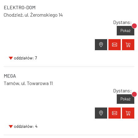
ELEKTRO-DOM
Chodzież, ul. Żeromskiego 14
Dystans:
Br
Pokaż
oddziałów: 7
MEGA
Tarnów, ul. Towarowa 11
Dystans:
Br
Pokaż
oddziałów: 4