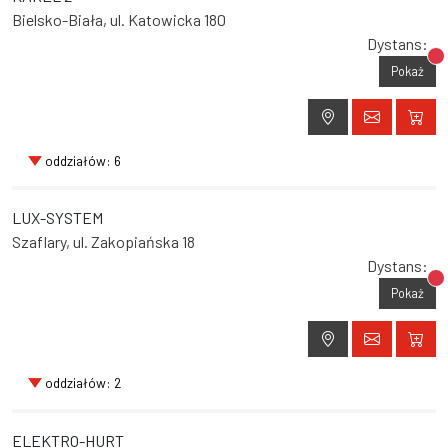
Bielsko-Biała, ul. Katowicka 180
Dystans:
Br
Pokaż
oddziałów: 6
LUX-SYSTEM
Szaflary, ul. Zakopiańska 18
Dystans:
Br
Pokaż
oddziałów: 2
ELEKTRO-HURT