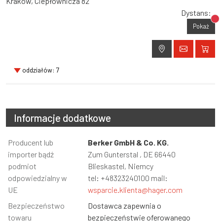
Kraków, Ciepłownicza 82
Dystans:
Br
Pokaż
oddziałów: 7
Informacje dodatkowe
Informacja
Producent lub
Wartość
Berker GmbH & Co. KG.
importer bądź
Zum Gunterstal , DE 66440
podmiot
Blieskastel, Niemcy
odpowiedzialny w
tel: +48323240100 mail:
UE
wsparcie.klienta@hager.com
Bezpieczeństwo
Dostawca zapewnia o
towaru
bezpieczeństwie oferowanego