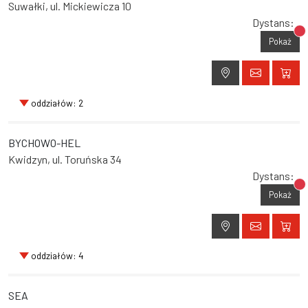
Suwałki, ul. Mickiewicza 10
Dystans:
Br
Pokaż
oddziałów: 2
BYCHOWO-HEL
Kwidzyn, ul. Toruńska 34
Dystans:
Br
Pokaż
oddziałów: 4
SEA