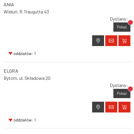
ANIA
Wieluń, R.Traugutta 43
Dystans:
Br
Pokaż
oddziałów: 1
ELGRA
Bytom, ul. Składowa 20
Dystans:
Br
Pokaż
oddziałów: 1