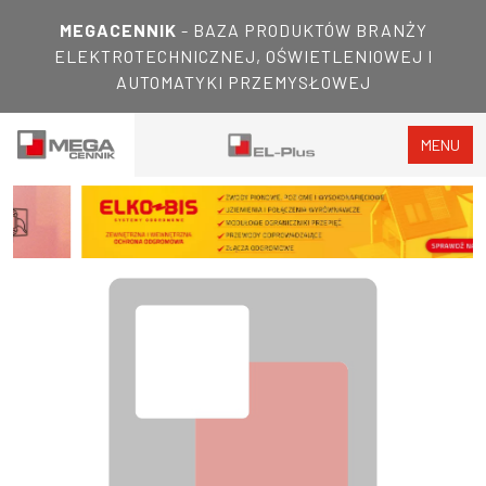
MEGACENNIK
- BAZA PRODUKTÓW BRANŻY
ELEKTROTECHNICZNEJ, OŚWIETLENIOWEJ I
AUTOMATYKI PRZEMYSŁOWEJ
MENU