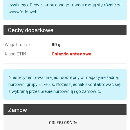
cywilnego. Ceny zakupu danego towaru mogą się różnić od
wyświetlonych.
Cechy dodatkowe
Informacja
Waga brutto:
Wartość
90 g
Klasa ETIM:
Gniazdo antenowe
Niestety ten towar nie jest dostępny w magazynie żadnej
hurtowni grupy EL-Plus. Możesz jednak skontaktować się
z wybraną przez Siebie hurtownią i go zamówić.
Zamów
ODLEGŁOŚĆ