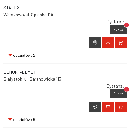
STALEX
Warszawa, ul. Spisaka 11A
Dystans:
Br
Pokaż
oddziałów: 2
ELHURT-ELMET
Białystok, ul. Baranowicka 115
Dystans:
Br
Pokaż
oddziałów: 6