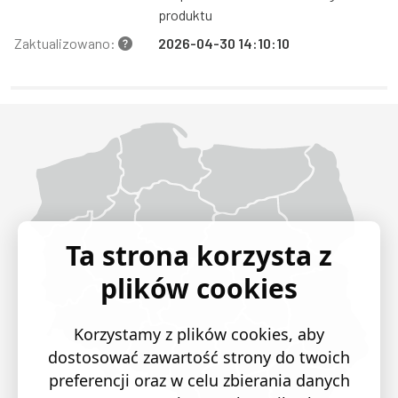
produktu
Zaktualizowano:
2026-04-30 14:10:10
Województwo Dolnośląskie
Województwo Kujawsko-pomorskie
Województwo Lubelskie
Województwo Lubuskie
Województwo Łódzkie
Województwo Małopolskie
Województwo Mazowieckie
Województwo Opolskie
Województwo Podkarpackie
Województwo Podlaskie
Województwo Pomorskie
Województwo Śląskie
Województwo Świętokrzyskie
Województwo Warmińsko-mazurskie
Województwo Wielkopolskie
Województwo Zachodniopomorskie
Ta strona korzysta z
plików cookies
Korzystamy z plików cookies, aby
dostosować zawartość strony do twoich
preferencji oraz w celu zbierania danych