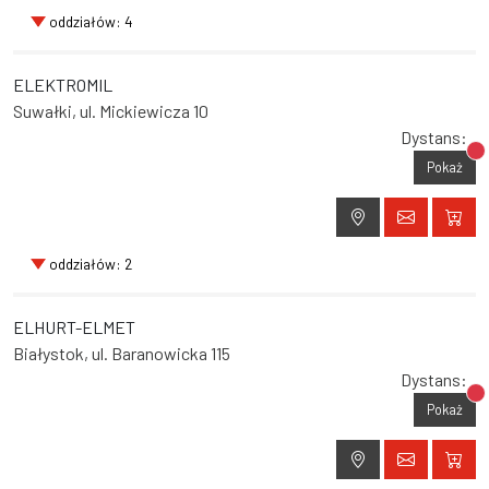
oddziałów: 4
ELEKTROMIL
Suwałki, ul. Mickiewicza 10
Dystans:
Br
Pokaż
oddziałów: 2
ELHURT-ELMET
Białystok, ul. Baranowicka 115
Dystans:
Br
Pokaż