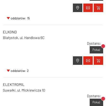
oddziałów: 15
ELKOND
Białystok, ul. Handlowa 6C
Dystans:
Br
Pokaż
oddziałów: 2
ELEKTROMIL
Suwałki, ul. Mickiewicza 10
Dystans:
Br
Pokaż