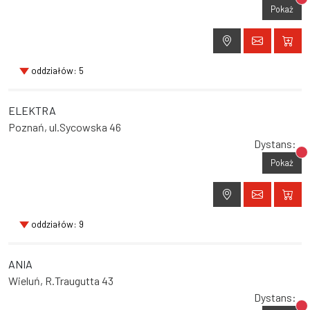
Br
Pokaż
oddziałów: 5
ELEKTRA
Poznań, ul.Sycowska 46
Dystans:
Br
Pokaż
oddziałów: 9
ANIA
Wieluń, R.Traugutta 43
Dystans: