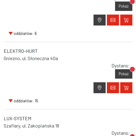
Br
Pokaż
oddziałów: 6
ELEKTRO-HURT
Gniezno, ul. Słoneczna 40a
Dystans:
Br
Pokaż
oddziałów: 15
LUX-SYSTEM
Szaflary, ul. Zakopiańska 18
Dystans: