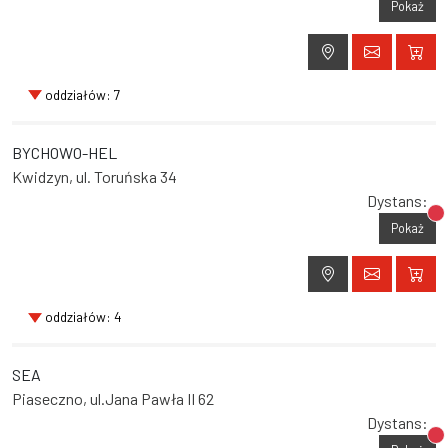
Pokaż
oddziałów: 7
BYCHOWO-HEL
Kwidzyn, ul. Toruńska 34
Dystans:
Br
Pokaż
oddziałów: 4
SEA
Piaseczno, ul.Jana Pawła II 62
Dystans:
Br