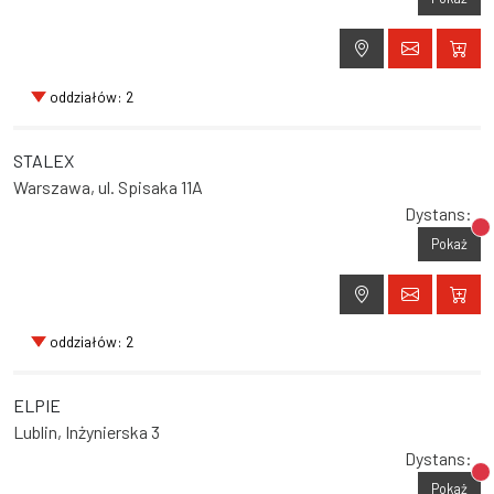
oddziałów: 2
STALEX
Warszawa, ul. Spisaka 11A
Dystans:
Br
Pokaż
oddziałów: 2
ELPIE
Lublin, Inżynierska 3
Dystans:
Br
Pokaż