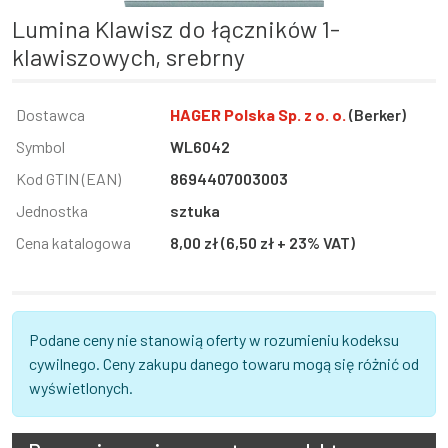
lumina Klawisz do łączników 1-
klawiszowych, srebrny
Informacja
Dostawca
Wartość
HAGER Polska Sp. z o. o.
(Berker)
Symbol
WL6042
Kod GTIN (EAN)
8694407003003
Jednostka
sztuka
Cena katalogowa
8,00 zł (6,50 zł + 23% VAT)
Podane ceny nie stanowią oferty w rozumieniu kodeksu
cywilnego. Ceny zakupu danego towaru mogą się różnić od
wyświetlonych.