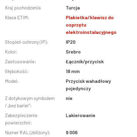
Kraj pochodzenia
Turcja
Klasa ETIM:
Plakietka/klawisz do
osprzętu
elektroinstalacyjnego
Stopień ochrony (IP):
IP20
Kolor:
Srebro
Zastosowanie:
Łącznik/przycisk
Głębokość:
18 mm
Model:
Przycisk wahadłowy
pojedynczy
Z dotykowym symbolem
nie
/ „bez barier”:
Zabezpieczenie
Lakierowanie
powierzchni:
Numer RAL (zbliżony):
9 006