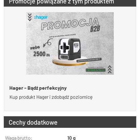
Promocje powiązane z tym produktem
Hager - Bądź perfekcyjny
Kup produkt Hager i zdobądź poziomicę
Cechy dodatkowe
Informacja
Waga brutto:
Wartość
10 g