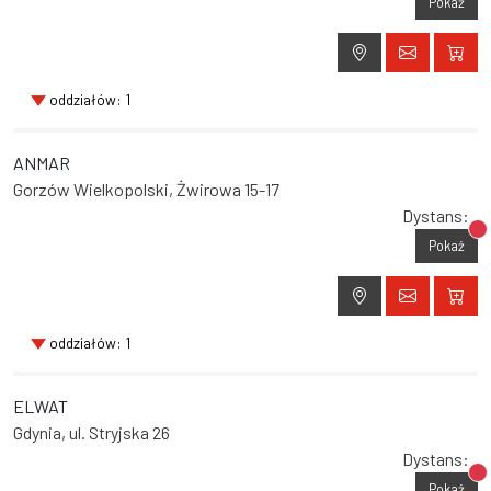
Pokaż
oddziałów: 1
ANMAR
Gorzów Wielkopolski, Żwirowa 15-17
Dystans:
Br
Pokaż
oddziałów: 1
ELWAT
Gdynia, ul. Stryjska 26
Dystans:
Br
Pokaż