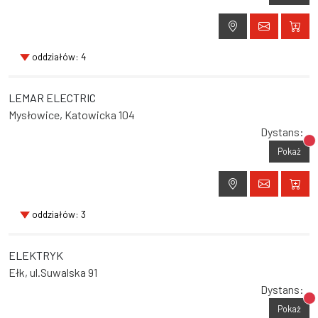
oddziałów: 4
LEMAR ELECTRIC
Mysłowice, Katowicka 104
Dystans:
Br
Pokaż
oddziałów: 3
ELEKTRYK
Ełk, ul.Suwalska 91
Dystans:
Br
Pokaż