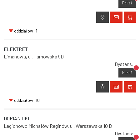
Br
Pokaż
oddziałów: 1
ELEKTRET
Limanowa, ul. Tarnowska 9D
Dystans:
Br
Pokaż
oddziałów: 10
DORIAN DKL
Legionowo Michałów Reginów, ul. Warszawska 10 B
Dystans:
Br