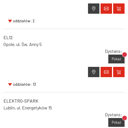
oddziałów: 2
EL12
Opole, ul. Św. Anny 5
Dystans:
Br
Pokaż
oddziałów: 13
ELEKTRO-SPARK
Lublin, ul. Energetyków 15
Dystans:
Br
Pokaż