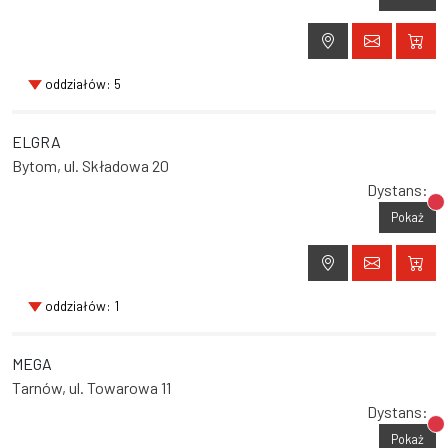
oddziałów: 5
ELGRA
Bytom, ul. Składowa 20
Dystans:
Br
Pokaż
oddziałów: 1
MEGA
Tarnów, ul. Towarowa 11
Dystans:
Br
Pokaż