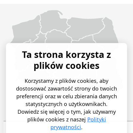
Województwo Dolnośląskie
Województwo Kujawsko-pomorskie
Województwo Lubelskie
Województwo Lubuskie
Województwo Łódzkie
Województwo Małopolskie
Województwo Mazowieckie
Województwo Opolskie
Województwo Podkarpackie
Województwo Podlaskie
Województwo Pomorskie
Województwo Śląskie
Województwo Świętokrzyskie
Województwo Warmińsko-mazurskie
Województwo Wielkopolskie
Województwo Zachodniopomorskie
Ta strona korzysta z
plików cookies
Korzystamy z plików cookies, aby
dostosować zawartość strony do twoich
preferencji oraz w celu zbierania danych
statystycznych o użytkownikach.
Dowiedz się więcej o tym, jak używamy
plików cookies z naszej
Polityki
prywatności
.