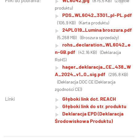
Pliki do pobrania:
WL6042.jpg
(875,5 KB)
(Zdjęcie
produktu)
PDS_WL6042_3301_pl-PL.pdf
(106,9 KB)
(Karta produktu)
24PL019_Lumina broszura.pdf
(5,268 MB)
(Broszura sprzedaży)
rohs_declaration_WL6042_e
n-GB.pdf
(42,16 KB)
(Deklaracja
RoHS)
hager_deklaracja_CE_438_W
A_2024_v1_0_sig.pdf
(295,8 KB)
(Deklaracja DOC CE (Deklaracja
zgodności CE))
Linki
Głęboki link dot. REACH
Głęboki link do str. produktu
Deklaracja EPD (Deklaracja
Środowiskowa Produktu)