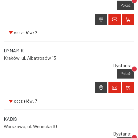
Br
Pokaż
oddziałów: 2
DYNAMIK
Kraków, ul. Albatrosów 13
Dystans:
Br
Pokaż
oddziałów: 7
KABIS
Warszawa, ul. Wenecka 10
Dystans: