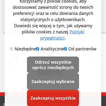
Korzystamy z plików cookies, aby
dostosować zawartość strony do twoich
preferencji oraz w celu zbierania danych
statystycznych o użytkownikach.
Dowiedz się więcej o tym, jak używamy
plików cookies z naszej
Polityki
prywatności
.
Niezbędne
Analityczne
Od partnerów
POPRZEDNI SLAJD
NASTĘ
Odrzuć wszystkie
oprócz niezbędnych
Zaakceptuj wybrane
Zaakceptuj wszystkie
© Copyrights 2007-2026. All Rights Reserved.