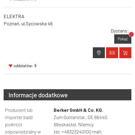
ELEKTRA
Poznań, ul.Sycowska 46
Dystans:
Br
Pokaż
oddziałów: 9
Informacje dodatkowe
Informacja
Producent lub
Wartość
Berker GmbH & Co. KG.
importer bądź
Zum Gunterstal , DE 66440
podmiot
Blieskastel, Niemcy
odpowiedzialny w
tel: +48323240100 mail: