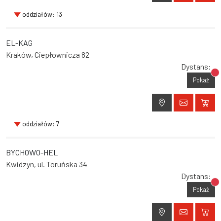
oddziałów: 13
EL-KAG
Kraków, Ciepłownicza 82
Dystans:
Br
Pokaż
oddziałów: 7
BYCHOWO-HEL
Kwidzyn, ul. Toruńska 34
Dystans:
Br
Pokaż