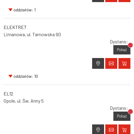
oddziałów: 1
ELEKTRET
Limanowa, ul. Tarnowska 9D
Dystans:
Br
Pokaż
oddziałów: 10
EL12
Opole, ul. Św. Anny 5
Dystans:
Br
Pokaż