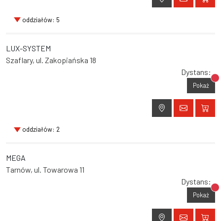
oddziałów: 5
LUX-SYSTEM
Szaflary, ul. Zakopiańska 18
Dystans:
Br
Pokaż
oddziałów: 2
MEGA
Tarnów, ul. Towarowa 11
Dystans:
Br
Pokaż