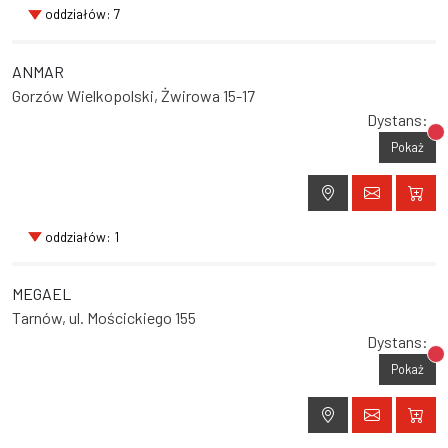
oddziałów: 7
ANMAR
Gorzów Wielkopolski, Żwirowa 15-17
Dystans:
Br
Pokaż
oddziałów: 1
MEGAEL
Tarnów, ul. Mościckiego 155
Dystans:
Br
Pokaż