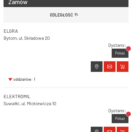
Zamów
ODLEGŁOŚĆ
ELGRA
Bytom, ul. Składowa 20
Dystans:
Br
Pokaż
oddziałów: 1
ELEKTROMIL
Suwałki, ul. Mickiewicza 10
Dystans:
Br
Pokaż