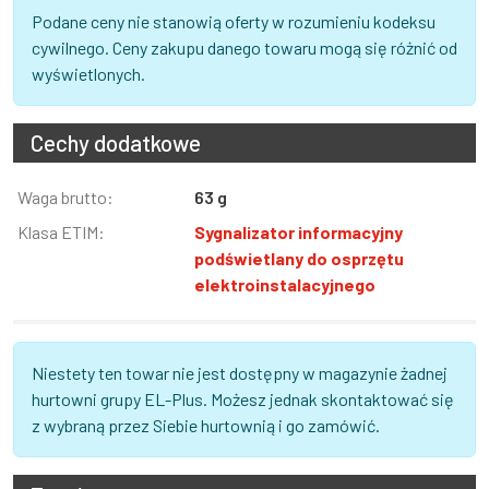
Podane ceny nie stanowią oferty w rozumieniu kodeksu
cywilnego. Ceny zakupu danego towaru mogą się różnić od
wyświetlonych.
Cechy dodatkowe
Informacja
Waga brutto:
Wartość
63 g
Klasa ETIM:
Sygnalizator informacyjny
podświetlany do osprzętu
elektroinstalacyjnego
Niestety ten towar nie jest dostępny w magazynie żadnej
hurtowni grupy EL-Plus. Możesz jednak skontaktować się
z wybraną przez Siebie hurtownią i go zamówić.