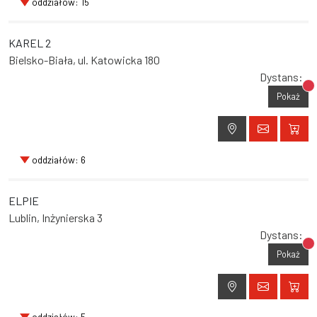
oddziałów: 15
KAREL 2
Bielsko-Biała, ul. Katowicka 180
Dystans:
Br
Pokaż
oddziałów: 6
ELPIE
Lublin, Inżynierska 3
Dystans:
Br
Pokaż
oddziałów: 5