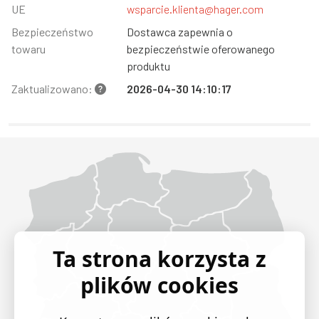
UE
wsparcie.klienta@hager.com
Bezpieczeństwo
Dostawca zapewnia o
towaru
bezpieczeństwie oferowanego
produktu
Zaktualizowano:
2026-04-30 14:10:17
Województwo Dolnośląskie
Województwo Kujawsko-pomorskie
Województwo Lubelskie
Województwo Lubuskie
Województwo Łódzkie
Województwo Małopolskie
Województwo Mazowieckie
Województwo Opolskie
Województwo Podkarpackie
Województwo Podlaskie
Województwo Pomorskie
Województwo Śląskie
Województwo Świętokrzyskie
Województwo Warmińsko-mazurskie
Województwo Wielkopolskie
Województwo Zachodniopomorskie
Ta strona korzysta z
plików cookies