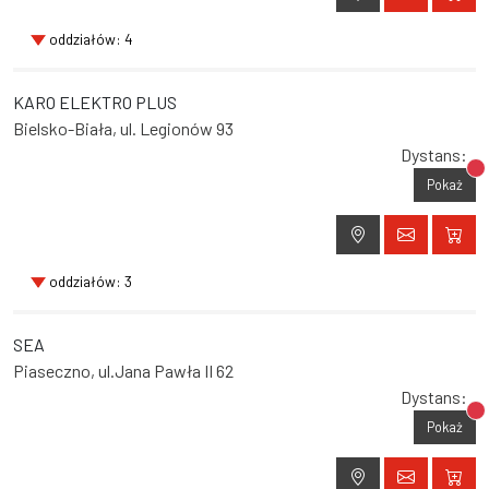
oddziałów: 4
KARO ELEKTRO PLUS
Bielsko-Biała, ul. Legionów 93
Dystans:
Br
Pokaż
oddziałów: 3
SEA
Piaseczno, ul.Jana Pawła II 62
Dystans:
Br
Pokaż