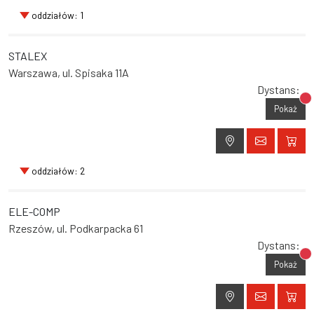
oddziałów: 1
STALEX
Warszawa, ul. Spisaka 11A
Dystans:
Br
Pokaż
oddziałów: 2
ELE-COMP
Rzeszów, ul. Podkarpacka 61
Dystans:
Br
Pokaż