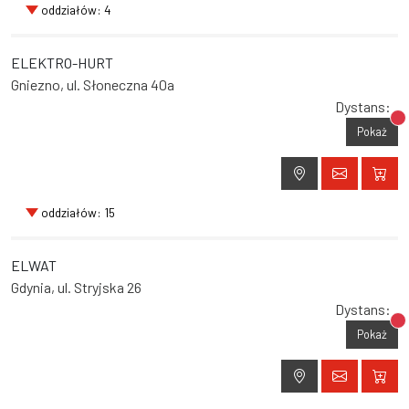
oddziałów: 4
ELEKTRO-HURT
Gniezno, ul. Słoneczna 40a
Dystans:
Br
Pokaż
oddziałów: 15
ELWAT
Gdynia, ul. Stryjska 26
Dystans:
Br
Pokaż