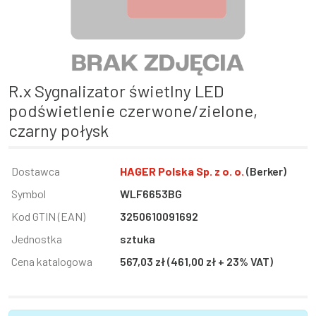
R.x Sygnalizator świetlny LED
podświetlenie czerwone/zielone,
czarny połysk
Informacja
Dostawca
Wartość
HAGER Polska Sp. z o. o.
(Berker)
Symbol
WLF6653BG
Kod GTIN (EAN)
3250610091692
Jednostka
sztuka
Cena katalogowa
567,03 zł (461,00 zł + 23% VAT)