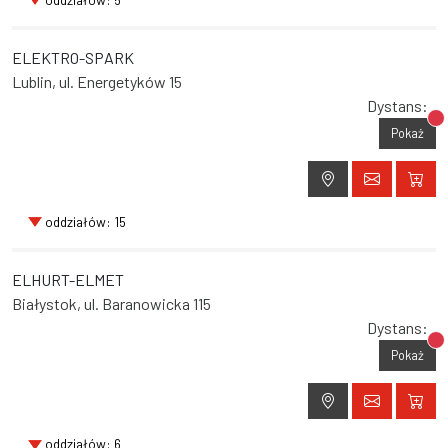
ELEKTRO-SPARK
Lublin, ul. Energetyków 15
Dystans:
Br
Pokaż
oddziałów: 15
ELHURT-ELMET
Białystok, ul. Baranowicka 115
Dystans:
Br
Pokaż
oddziałów: 6