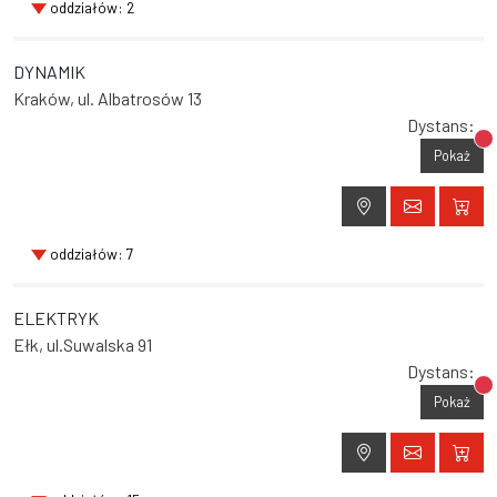
oddziałów: 2
DYNAMIK
Kraków, ul. Albatrosów 13
Dystans:
Br
Pokaż
oddziałów: 7
ELEKTRYK
Ełk, ul.Suwalska 91
Dystans:
Br
Pokaż