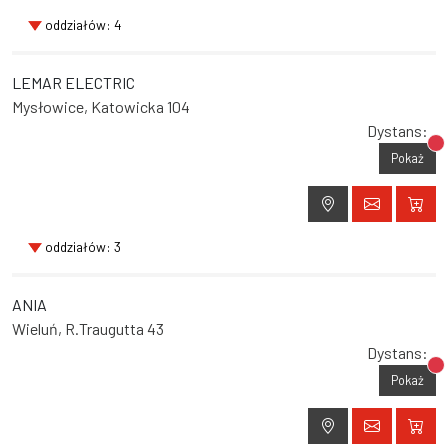
oddziałów: 4
LEMAR ELECTRIC
Mysłowice, Katowicka 104
Dystans:
Br
Pokaż
oddziałów: 3
ANIA
Wieluń, R.Traugutta 43
Dystans:
Br
Pokaż