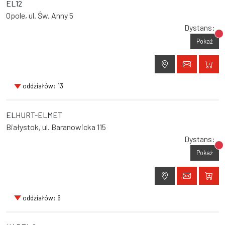
EL12
Opole, ul. Św. Anny 5
Dystans:
Br
Pokaż
oddziałów: 13
ELHURT-ELMET
Białystok, ul. Baranowicka 115
Dystans:
Br
Pokaż
oddziałów: 6