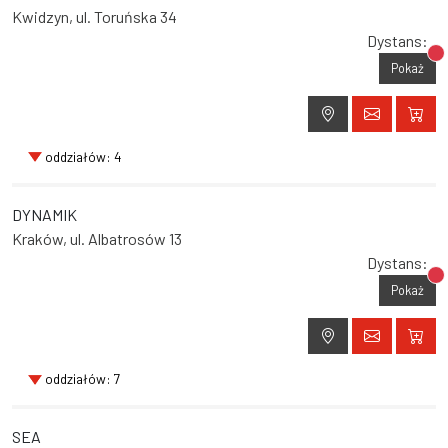
Kwidzyn, ul. Toruńska 34
Dystans:
Br
Pokaż
oddziałów: 4
DYNAMIK
Kraków, ul. Albatrosów 13
Dystans:
Br
Pokaż
oddziałów: 7
SEA