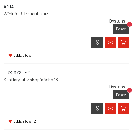
ANIA
Wieluń, R.Traugutta 43
Dystans:
Br
Pokaż
oddziałów: 1
LUX-SYSTEM
Szaflary, ul. Zakopiańska 18
Dystans:
Br
Pokaż
oddziałów: 2