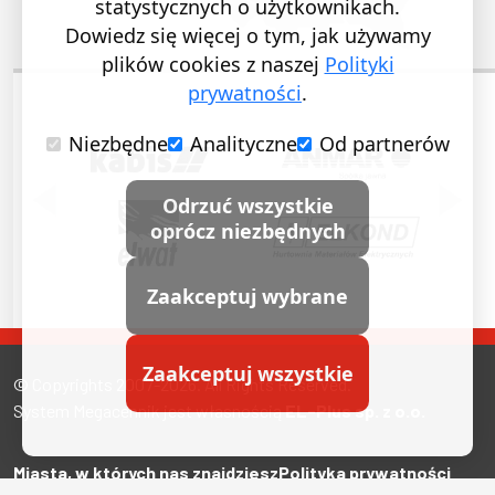
statystycznych o użytkownikach.
Dowiedz się więcej o tym, jak używamy
plików cookies z naszej
Polityki
prywatności
.
Niezbędne
Analityczne
Od partnerów
POPRZEDNI SLAJD
NASTĘ
Odrzuć wszystkie
oprócz niezbędnych
Zaakceptuj wybrane
Zaakceptuj wszystkie
© Copyrights 2007-2026. All Rights Reserved.
System Megacennik jest własnością
EL-Plus sp. z o.o.
Miasta, w których nas znajdziesz
Polityka prywatności