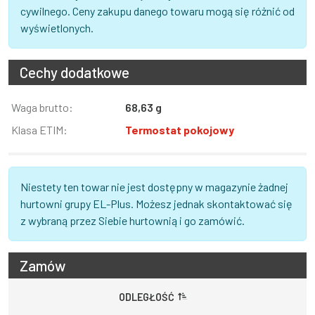
cywilnego. Ceny zakupu danego towaru mogą się różnić od
wyświetlonych.
Cechy dodatkowe
Informacja
Waga brutto:
Wartość
68,63 g
Klasa ETIM:
Termostat pokojowy
Niestety ten towar nie jest dostępny w magazynie żadnej
hurtowni grupy EL-Plus. Możesz jednak skontaktować się
z wybraną przez Siebie hurtownią i go zamówić.
Zamów
ODLEGŁOŚĆ