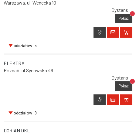
Warszawa, ul. Wenecka 10
Dystans:
Br
Pokaż
oddziałów: 5
ELEKTRA
Poznań, ul.Sycowska 46
Dystans:
Br
Pokaż
oddziałów: 9
DORIAN DKL