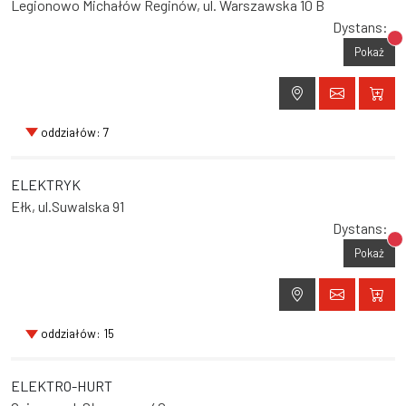
Legionowo Michałów Reginów, ul. Warszawska 10 B
Dystans:
Br
Pokaż
oddziałów: 7
ELEKTRYK
Ełk, ul.Suwalska 91
Dystans:
Br
Pokaż
oddziałów: 15
ELEKTRO-HURT