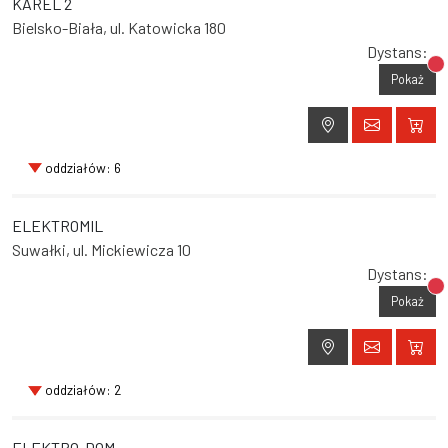
KAREL 2
Bielsko-Biała, ul. Katowicka 180
Dystans:
Br
Pokaż
oddziałów: 6
ELEKTROMIL
Suwałki, ul. Mickiewicza 10
Dystans:
Br
Pokaż
oddziałów: 2
ELEKTRO-DOM