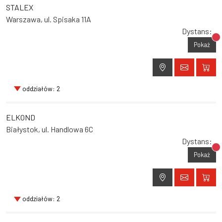
STALEX
Warszawa, ul. Spisaka 11A
Dystans:
Br
Pokaż
oddziałów: 2
ELKOND
Białystok, ul. Handlowa 6C
Dystans:
Br
Pokaż
oddziałów: 2