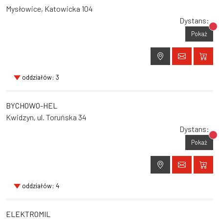
Mysłowice, Katowicka 104
Dystans:
Br
Pokaż
oddziałów: 3
BYCHOWO-HEL
Kwidzyn, ul. Toruńska 34
Dystans:
Br
Pokaż
oddziałów: 4
ELEKTROMIL