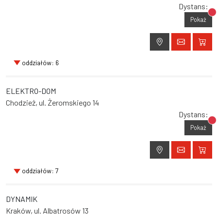
Dystans:
Br
Pokaż
oddziałów: 6
ELEKTRO-DOM
Chodzież, ul. Żeromskiego 14
Dystans:
Br
Pokaż
oddziałów: 7
DYNAMIK
Kraków, ul. Albatrosów 13