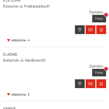
ELE-COMP
Rzeszów, ul. Podkarpacka 61
Dystans:
Br
Pokaż
oddziałów: 4
ELKOND
Białystok, ul. Handlowa 6C
Dystans:
Br
Pokaż
oddziałów: 2
ANMAR