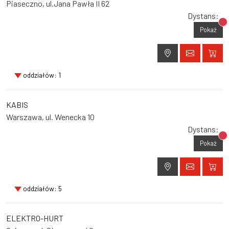
Piaseczno, ul.Jana Pawła II 62
Dystans:
Br
Pokaż
oddziałów: 1
KABIS
Warszawa, ul. Wenecka 10
Dystans:
Br
Pokaż
oddziałów: 5
ELEKTRO-HURT