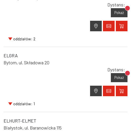
Dystans:
Br
Pokaż
oddziałów: 2
ELGRA
Bytom, ul. Składowa 20
Dystans:
Br
Pokaż
oddziałów: 1
ELHURT-ELMET
Białystok, ul. Baranowicka 115