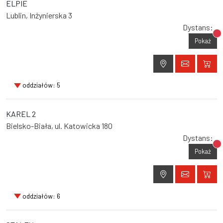
ELPIE
Lublin, Inżynierska 3
Dystans:
Br
Pokaż
oddziałów: 5
KAREL 2
Bielsko-Biała, ul. Katowicka 180
Dystans:
Br
Pokaż
oddziałów: 6