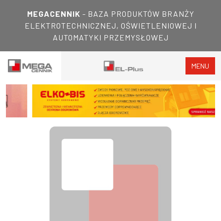
MEGACENNIK
- BAZA PRODUKTÓW BRANŻY
ELEKTROTECHNICZNEJ, OŚWIETLENIOWEJ I
AUTOMATYKI PRZEMYSŁOWEJ
MENU