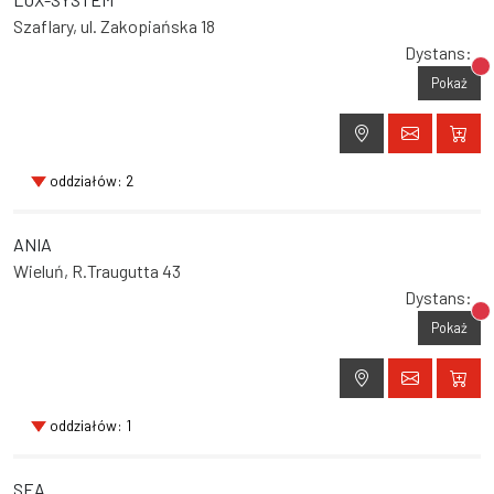
Szaflary, ul. Zakopiańska 18
Dystans:
Br
Pokaż
oddziałów: 2
ANIA
Wieluń, R.Traugutta 43
Dystans:
Br
Pokaż
oddziałów: 1
SEA