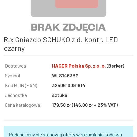
R.x Gniazdo SCHUKO z d. kontr. LED
czarny
Informacja
Dostawca
Wartość
HAGER Polska Sp. z o. o.
(Berker)
Symbol
WLS1463BG
Kod GTIN (EAN)
3250610091814
Jednostka
sztuka
Cena katalogowa
179,58 zł (146,00 zł + 23% VAT)
Podane ceny nie stanowią oferty w rozumieniu kodeksu