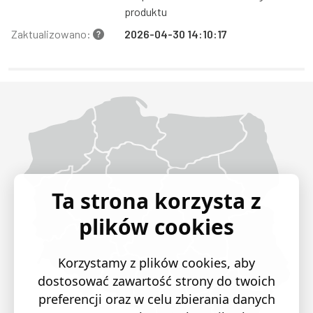
produktu
Zaktualizowano:
2026-04-30 14:10:17
Województwo Dolnośląskie
Województwo Kujawsko-pomorskie
Województwo Lubelskie
Województwo Lubuskie
Województwo Łódzkie
Województwo Małopolskie
Województwo Mazowieckie
Województwo Opolskie
Województwo Podkarpackie
Województwo Podlaskie
Województwo Pomorskie
Województwo Śląskie
Województwo Świętokrzyskie
Województwo Warmińsko-mazurskie
Województwo Wielkopolskie
Województwo Zachodniopomorskie
Ta strona korzysta z
plików cookies
Korzystamy z plików cookies, aby
dostosować zawartość strony do twoich
preferencji oraz w celu zbierania danych