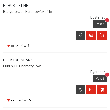
ELHURT-ELMET
Białystok, ul. Baranowicka 115
Dystans:
Br
Pokaż
oddziałów: 6
ELEKTRO-SPARK
Lublin, ul. Energetyków 15
Dystans:
Br
Pokaż
oddziałów: 15