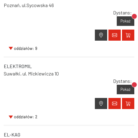
Poznań, ul.Sycowska 46
Dystans:
Br
Pokaż
oddziałów: 9
ELEKTROMIL
Suwałki, ul. Mickiewicza 10
Dystans:
Br
Pokaż
oddziałów: 2
EL-KAG