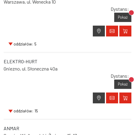
Warszawa, ul. Wenecka 10
Dystans:
Br
Pokaż
oddziałów: 5
ELEKTRO-HURT
Gniezno, ul. Słoneczna 40a
Dystans:
Br
Pokaż
oddziałów: 15
ANMAR