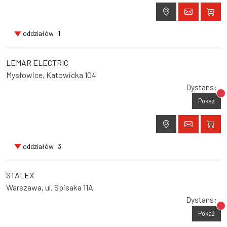
oddziałów: 1
LEMAR ELECTRIC
Mysłowice, Katowicka 104
Dystans:
Br
Pokaż
oddziałów: 3
STALEX
Warszawa, ul. Spisaka 11A
Dystans:
Br
Pokaż