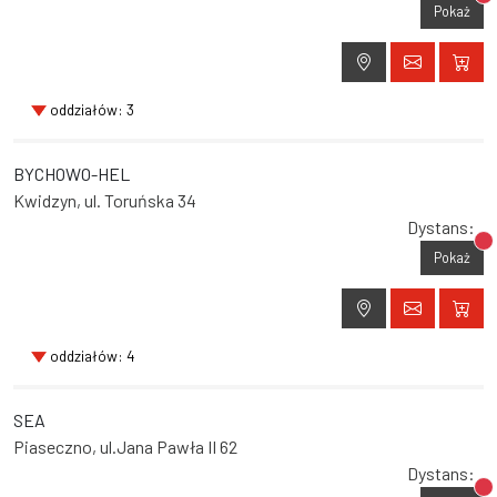
Br
Pokaż
oddziałów: 3
BYCHOWO-HEL
Kwidzyn, ul. Toruńska 34
Dystans:
Br
Pokaż
oddziałów: 4
SEA
Piaseczno, ul.Jana Pawła II 62
Dystans:
Br