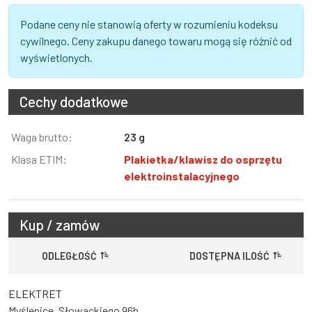
Podane ceny nie stanowią oferty w rozumieniu kodeksu
cywilnego. Ceny zakupu danego towaru mogą się różnić od
wyświetlonych.
Cechy dodatkowe
Informacja
Waga brutto:
Wartość
23 g
Klasa ETIM:
Plakietka/klawisz do osprzętu
elektroinstalacyjnego
Kup / zamów
ODLEGŁOŚĆ
DOSTĘPNA ILOŚĆ
ELEKTRET
Myślenice, Słowackiego 96b