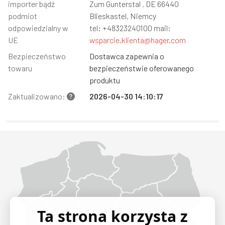
importer bądź
Zum Gunterstal , DE 66440
podmiot
Blieskastel, Niemcy
odpowiedzialny w
tel: +48323240100 mail:
UE
wsparcie.klienta@hager.com
Bezpieczeństwo
Dostawca zapewnia o
towaru
bezpieczeństwie oferowanego
produktu
Zaktualizowano:
2026-04-30 14:10:17
Województwo Dolnośląskie
Województwo Kujawsko-pomorskie
Województwo Lubelskie
Województwo Lubuskie
Województwo Łódzkie
Województwo Małopolskie
Województwo Mazowieckie
Województwo Opolskie
Województwo Podkarpackie
Województwo Podlaskie
Województwo Pomorskie
Województwo Śląskie
Województwo Świętokrzyskie
Województwo Warmińsko-mazurskie
Województwo Wielkopolskie
Województwo Zachodniopomorskie
Ta strona korzysta z