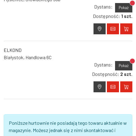
Br
Dystans:
Pokaż
Dostępność:
1 szt.
ELKOND
Białystok, Handlowa 6C
Br
Dystans:
Pokaż
Dostępność:
2 szt.
Poniższe hurtownie nie posiadają tego towaru aktualnie w
magazynie. Możesz jednak się z nimi skontaktować i