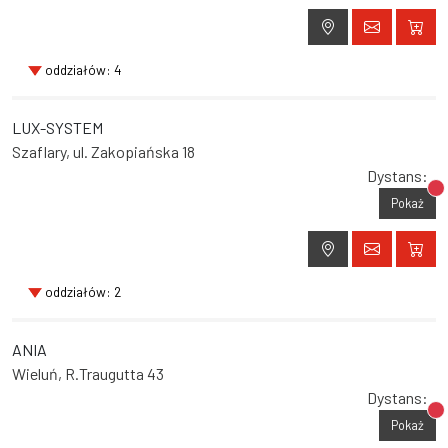
oddziałów: 4
LUX-SYSTEM
Szaflary, ul. Zakopiańska 18
Dystans:
Br
Pokaż
oddziałów: 2
ANIA
Wieluń, R.Traugutta 43
Dystans:
Br
Pokaż