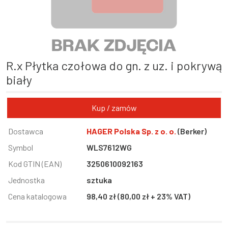
R.x Płytka czołowa do gn. z uz. i pokrywą
biały
Kup / zamów
Informacja
Dostawca
Wartość
HAGER Polska Sp. z o. o.
(Berker)
Symbol
WLS7612WG
Kod GTIN (EAN)
3250610092163
Jednostka
sztuka
Cena katalogowa
98,40 zł (80,00 zł + 23% VAT)