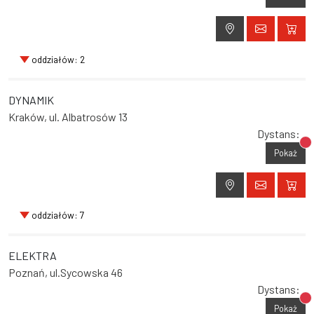
oddziałów: 2
DYNAMIK
Kraków, ul. Albatrosów 13
Dystans:
Br
Pokaż
oddziałów: 7
ELEKTRA
Poznań, ul.Sycowska 46
Dystans:
Br
Pokaż