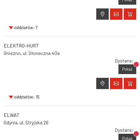
oddziałów: 7
ELEKTRO-HURT
Gniezno, ul. Słoneczna 40a
Dystans:
Br
Pokaż
oddziałów: 15
ELWAT
Gdynia, ul. Stryjska 26
Dystans:
Br
Pokaż