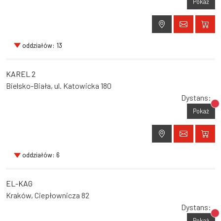
Pokaż
oddziałów: 13
KAREL 2
Bielsko-Biała, ul. Katowicka 180
Dystans:
Br
Pokaż
oddziałów: 6
EL-KAG
Kraków, Ciepłownicza 82
Dystans:
Br
Pokaż