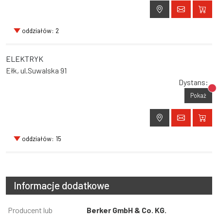
oddziałów: 2
ELEKTRYK
Ełk, ul.Suwalska 91
Dystans:
Br
Pokaż
oddziałów: 15
Informacje dodatkowe
Informacja
Producent lub
Wartość
Berker GmbH & Co. KG.