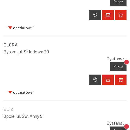
Pokaż
oddziałów: 1
ELGRA
Bytom, ul. Składowa 20
Dystans:
Br
Pokaż
oddziałów: 1
EL12
Opole, ul. Św. Anny 5
Dystans:
Br