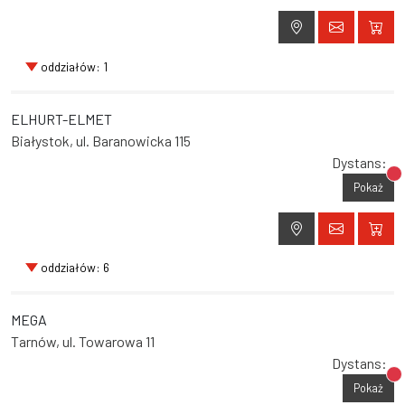
oddziałów: 1
ELHURT-ELMET
Białystok, ul. Baranowicka 115
Dystans:
Br
Pokaż
oddziałów: 6
MEGA
Tarnów, ul. Towarowa 11
Dystans:
Br
Pokaż