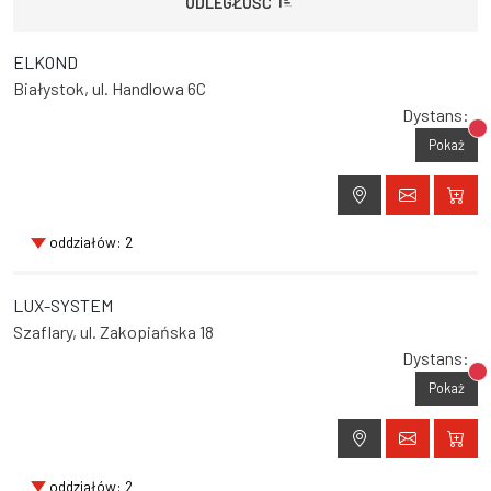
ODLEGŁOŚĆ
ELKOND
Białystok, ul. Handlowa 6C
Dystans:
Br
Pokaż
oddziałów: 2
LUX-SYSTEM
Szaflary, ul. Zakopiańska 18
Dystans:
Br
Pokaż
oddziałów: 2