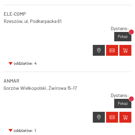
ELE-COMP
Rzeszów, ul. Podkarpacka 61
Dystans:
Br
Pokaż
oddziałów: 4
ANMAR
Gorzów Wielkopolski, Żwirowa 15-17
Dystans:
Br
Pokaż
oddziałów: 1