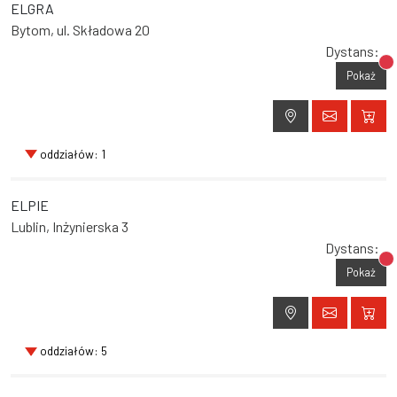
ELGRA
Bytom, ul. Składowa 20
Dystans:
Br
Pokaż
oddziałów: 1
ELPIE
Lublin, Inżynierska 3
Dystans:
Br
Pokaż
oddziałów: 5