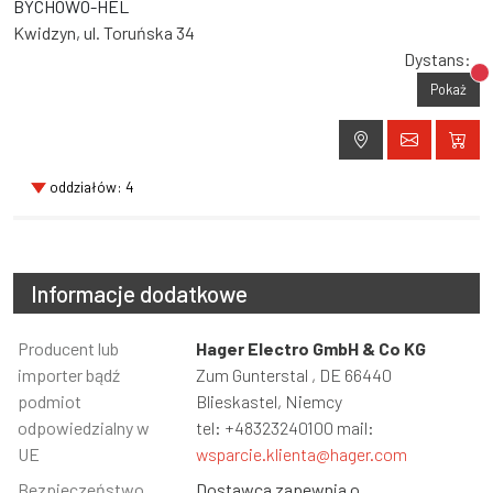
BYCHOWO-HEL
Kwidzyn, ul. Toruńska 34
Dystans:
Br
Pokaż
oddziałów: 4
Informacje dodatkowe
Informacja
Producent lub
Wartość
Hager Electro GmbH & Co KG
importer bądź
Zum Gunterstal , DE 66440
podmiot
Blieskastel, Niemcy
odpowiedzialny w
tel: +48323240100 mail:
UE
wsparcie.klienta@hager.com
Bezpieczeństwo
Dostawca zapewnia o