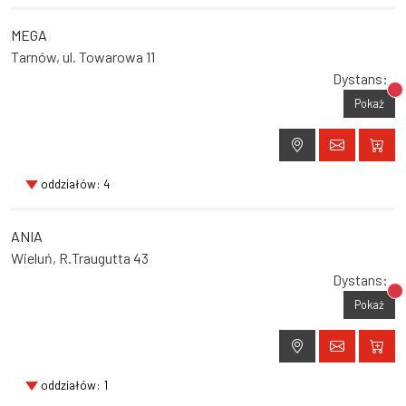
MEGA
Tarnów, ul. Towarowa 11
Dystans:
Br
Pokaż
oddziałów: 4
ANIA
Wieluń, R.Traugutta 43
Dystans:
Br
Pokaż
oddziałów: 1