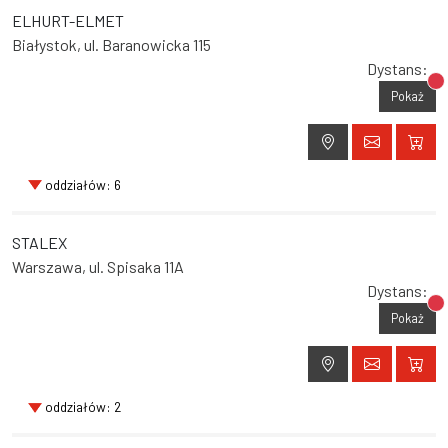
ELHURT-ELMET
Białystok, ul. Baranowicka 115
Dystans:
Br
Pokaż
oddziałów: 6
STALEX
Warszawa, ul. Spisaka 11A
Dystans:
Br
Pokaż
oddziałów: 2