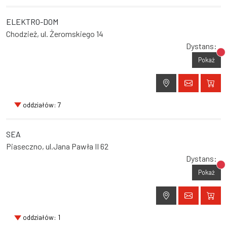
ELEKTRO-DOM
Chodzież, ul. Żeromskiego 14
Dystans:
Br
Pokaż
oddziałów: 7
SEA
Piaseczno, ul.Jana Pawła II 62
Dystans:
Br
Pokaż
oddziałów: 1