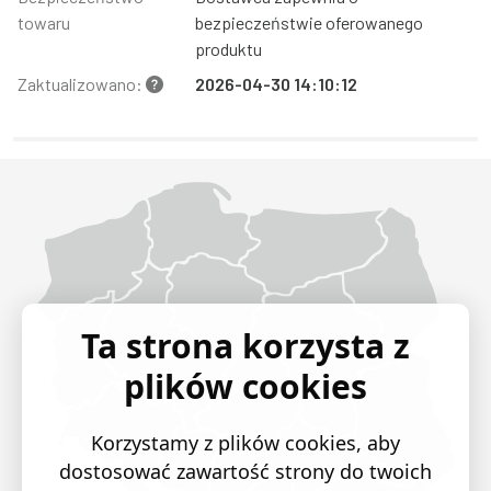
towaru
bezpieczeństwie oferowanego
produktu
Zaktualizowano:
2026-04-30 14:10:12
Województwo Dolnośląskie
Województwo Kujawsko-pomorskie
Województwo Lubelskie
Województwo Lubuskie
Województwo Łódzkie
Województwo Małopolskie
Województwo Mazowieckie
Województwo Opolskie
Województwo Podkarpackie
Województwo Podlaskie
Województwo Pomorskie
Województwo Śląskie
Województwo Świętokrzyskie
Województwo Warmińsko-mazurskie
Województwo Wielkopolskie
Województwo Zachodniopomorskie
Ta strona korzysta z
plików cookies
Korzystamy z plików cookies, aby
dostosować zawartość strony do twoich