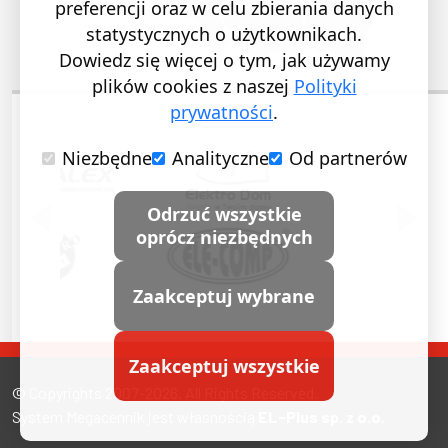
preferencji oraz w celu zbierania danych
statystycznych o użytkownikach.
Dowiedz się więcej o tym, jak używamy
plików cookies z naszej
Polityki
prywatności
.
Niezbędne
Analityczne
Od partnerów
POPRZEDNI SLAJD
NASTĘ
Odrzuć wszystkie
oprócz niezbędnych
Zaakceptuj wybrane
Zaakceptuj wszystkie
© Copyrights 2007-2026. All Rights Reserved.
System Megacennik jest własnością
EL-Plus sp. z o.o.