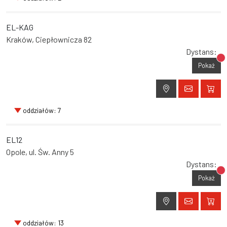
EL-KAG
Kraków, Ciepłownicza 82
Dystans:
Br
Pokaż
oddziałów: 7
EL12
Opole, ul. Św. Anny 5
Dystans:
Br
Pokaż
oddziałów: 13