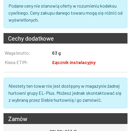
Podane ceny nie stanowią oferty w rozumieniu kodeksu
cywilnego. Ceny zakupu danego towaru mogą się różnić od
wyświetlonych.
Cechy dodatkowe
Informacja
Waga brutto:
Wartość
63 g
Klasa ETIM:
Łącznik instalacyjny
Niestety ten towar nie jest dostępny w magazynie żadnej
hurtowni grupy EL-Plus. Możesz jednak skontaktować się
z wybraną przez Siebie hurtownią i go zamówić.
Zamów