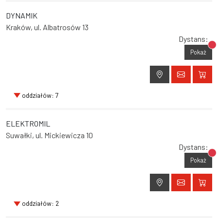
DYNAMIK
Kraków, ul. Albatrosów 13
Dystans:
Br
Pokaż
oddziałów: 7
ELEKTROMIL
Suwałki, ul. Mickiewicza 10
Dystans:
Br
Pokaż
oddziałów: 2