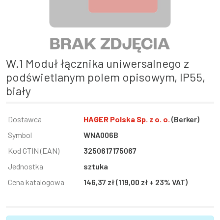
W.1 Moduł łącznika uniwersalnego z
podświetlanym polem opisowym, IP55,
biały
Informacja
Dostawca
Wartość
HAGER Polska Sp. z o. o.
(Berker)
Symbol
WNA006B
Kod GTIN (EAN)
3250617175067
Jednostka
sztuka
Cena katalogowa
146,37 zł (119,00 zł + 23% VAT)