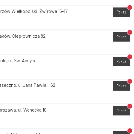
Br
rzów Wielkopolski, Żwirowa 15-17
Pokaż
Br
aków, Ciepłownicza 82
Pokaż
Br
ole, ul. Św. Anny 5
Pokaż
Br
aseczno, ul.Jana Pawła II 62
Pokaż
Br
rszawa, ul. Wenecka 10
Pokaż
Br