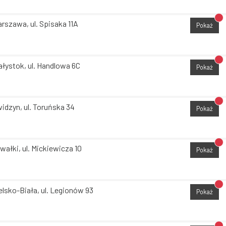
Br
rszawa, ul. Spisaka 11A
Pokaż
Br
ałystok, ul. Handlowa 6C
Pokaż
Br
idzyn, ul. Toruńska 34
Pokaż
Br
wałki, ul. Mickiewicza 10
Pokaż
Br
elsko-Biała, ul. Legionów 93
Pokaż