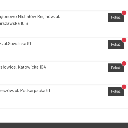
Br
gionowo Michałów Reginów, ul.
Pokaż
rszawska 10 B
Br
k, ul.Suwalska 91
Pokaż
Br
słowice, Katowicka 104
Pokaż
Br
eszów, ul. Podkarpacka 61
Pokaż