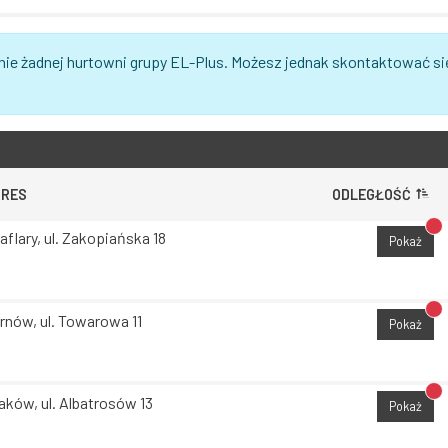
nie żadnej hurtowni grupy EL-Plus. Możesz jednak skontaktować si
DRES
ODLEGŁOŚĆ
Br
aflary, ul. Zakopiańska 18
Pokaż
Br
rnów, ul. Towarowa 11
Pokaż
Br
aków, ul. Albatrosów 13
Pokaż