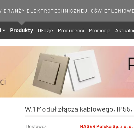
W BRANŻY ELEKTROTECHNICZNEJ, OŚWIETLENIOWE
Produkty
Okazje
Producenci
Promocje
Aktualn
W.1 Moduł złącza kablowego, IP55, 
Informacja
Dostawca
Wartość
HAGER Polska Sp. z o. o.