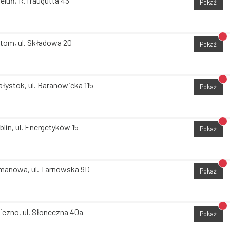
eluń, R.Traugutta 43
Pokaż
Br
tom, ul. Składowa 20
Pokaż
Br
ałystok, ul. Baranowicka 115
Pokaż
Br
blin, ul. Energetyków 15
Pokaż
Br
manowa, ul. Tarnowska 9D
Pokaż
Br
iezno, ul. Słoneczna 40a
Pokaż