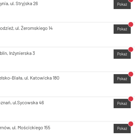
Br
ynia, ul. Stryjska 26
Pokaż
Br
odzież, ul. Żeromskiego 14
Pokaż
Br
blin, Inżynierska 3
Pokaż
Br
elsko-Biała, ul. Katowicka 180
Pokaż
Br
znań, ul.Sycowska 46
Pokaż
Br
rnów, ul. Mościckiego 155
Pokaż