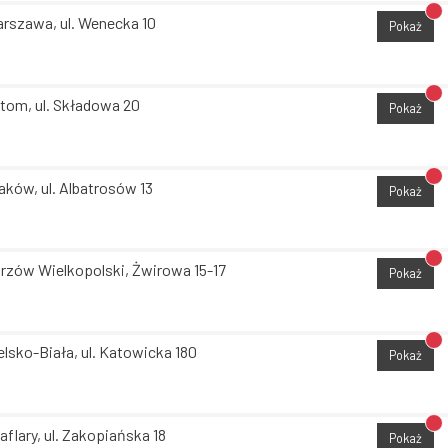
Br
rszawa, ul. Wenecka 10
Pokaż
Br
tom, ul. Składowa 20
Pokaż
Br
aków, ul. Albatrosów 13
Pokaż
Br
rzów Wielkopolski, Żwirowa 15-17
Pokaż
Br
elsko-Biała, ul. Katowicka 180
Pokaż
Br
aflary, ul. Zakopiańska 18
Pokaż