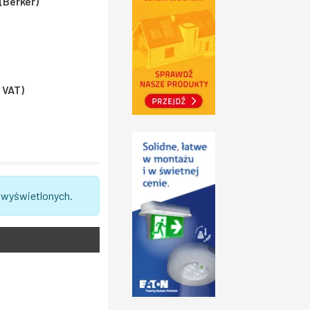
(Berker)
% VAT)
 wyświetlonych.