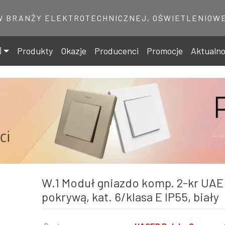
W BRANŻY ELEKTROTECHNICZNEJ, OŚWIETLENIOWE
Produkty
Okazje
Producenci
Promocje
Aktualno
W.1 Moduł gniazdo komp. 2-kr UAE 8/8-bieg. z
pokrywą, kat. 6/klasa E IP55, biały