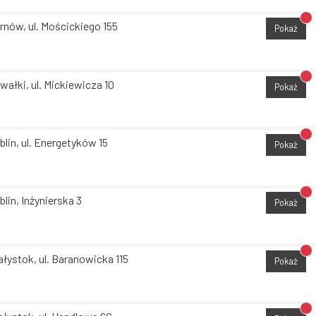
Br
rnów, ul. Mościckiego 155
Pokaż
Br
wałki, ul. Mickiewicza 10
Pokaż
Br
blin, ul. Energetyków 15
Pokaż
Br
blin, Inżynierska 3
Pokaż
Br
ałystok, ul. Baranowicka 115
Pokaż
Br