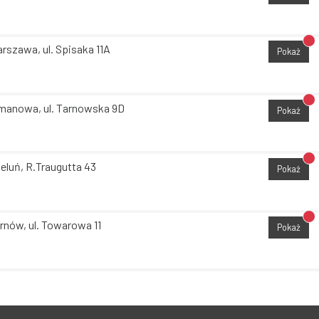
Br
rszawa, ul. Spisaka 11A
Pokaż
Br
manowa, ul. Tarnowska 9D
Pokaż
Br
eluń, R.Traugutta 43
Pokaż
Br
rnów, ul. Towarowa 11
Pokaż