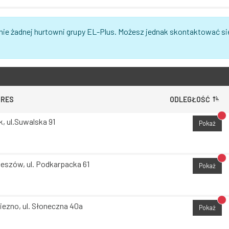
nie żadnej hurtowni grupy EL-Plus. Możesz jednak skontaktować si
DRES
ODLEGŁOŚĆ
Br
k, ul.Suwalska 91
Pokaż
Br
eszów, ul. Podkarpacka 61
Pokaż
Br
iezno, ul. Słoneczna 40a
Pokaż