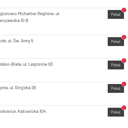
Br
gionowo Michałów Reginów, ul.
Pokaż
rszawska 10 B
Br
ole, ul. Św. Anny 5
Pokaż
Br
elsko-Biała, ul. Legionów 93
Pokaż
Br
ynia, ul. Stryjska 26
Pokaż
Br
słowice, Katowicka 104
Pokaż