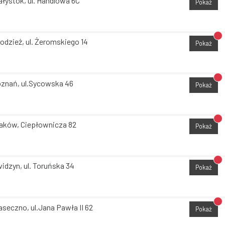
ałystok, ul. Handlowa 6C
Pokaż
Br
odzież, ul. Żeromskiego 14
Pokaż
Br
znań, ul.Sycowska 46
Pokaż
Br
aków, Ciepłownicza 82
Pokaż
Br
idzyn, ul. Toruńska 34
Pokaż
Br
aseczno, ul.Jana Pawła II 62
Pokaż