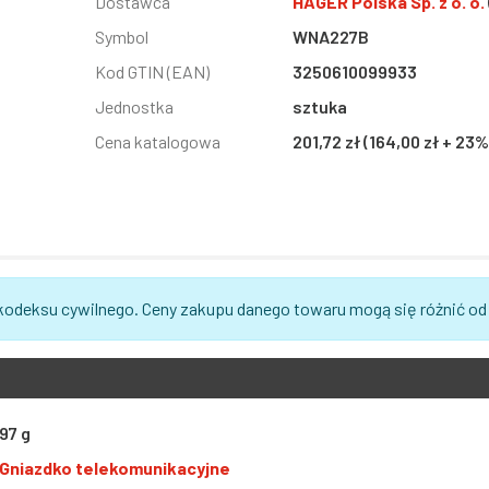
Informacja
Dostawca
Wartość
HAGER Polska Sp. z o. o.
Symbol
WNA227B
Kod GTIN (EAN)
3250610099933
Jednostka
sztuka
Cena katalogowa
201,72 zł (164,00 zł + 23
 kodeksu cywilnego. Ceny zakupu danego towaru mogą się różnić od
97 g
Gniazdko telekomunikacyjne