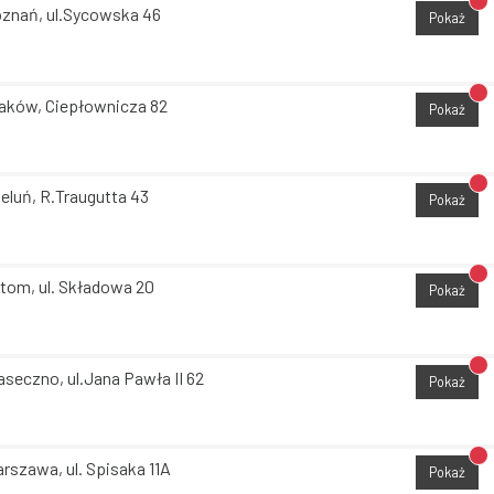
Br
znań, ul.Sycowska 46
Pokaż
Br
aków, Ciepłownicza 82
Pokaż
Br
eluń, R.Traugutta 43
Pokaż
Br
tom, ul. Składowa 20
Pokaż
Br
aseczno, ul.Jana Pawła II 62
Pokaż
Br
rszawa, ul. Spisaka 11A
Pokaż