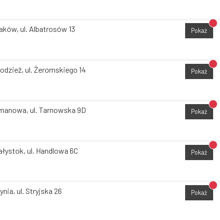
Br
aków, ul. Albatrosów 13
Pokaż
Br
odzież, ul. Żeromskiego 14
Pokaż
Br
manowa, ul. Tarnowska 9D
Pokaż
Br
ałystok, ul. Handlowa 6C
Pokaż
Br
ynia, ul. Stryjska 26
Pokaż