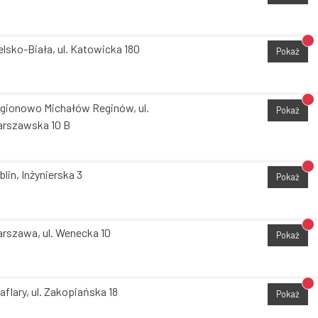
Br
elsko-Biała, ul. Katowicka 180
Pokaż
Br
gionowo Michałów Reginów, ul.
Pokaż
rszawska 10 B
Br
blin, Inżynierska 3
Pokaż
Br
rszawa, ul. Wenecka 10
Pokaż
Br
aflary, ul. Zakopiańska 18
Pokaż