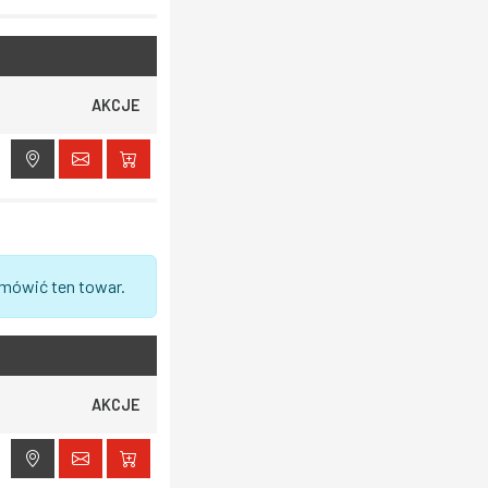
AKCJE
amówić ten towar.
AKCJE
ak dostępu do lokalizacji