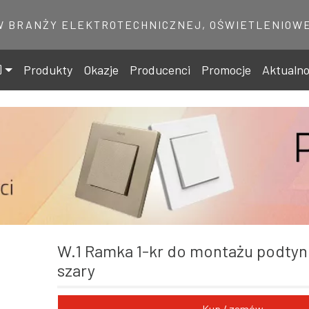
W BRANŻY ELEKTROTECHNICZNEJ, OŚWIETLENIOWE
Produkty
Okazje
Producenci
Promocje
Aktualno
W.1 Ramka 1-kr do montażu podtynkowego, IP55,
szary
Kup / zamów