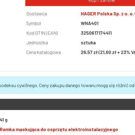
Informacja
Dostawca
Wartość
HAGER Polska Sp. z o. o.
Symbol
WNA401
Kod GTIN (EAN)
3250617174411
Jednostka
sztuka
Cena katalogowa
26,57 zł (21,60 zł + 23% V
 kodeksu cywilnego. Ceny zakupu danego towaru mogą się różnić od
41 g
Ramka maskująca do osprzętu elektroinstalacyjnego