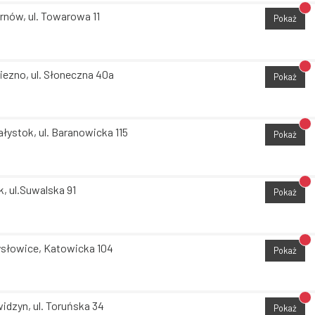
Br
rnów, ul. Towarowa 11
Pokaż
Br
iezno, ul. Słoneczna 40a
Pokaż
Br
ałystok, ul. Baranowicka 115
Pokaż
Br
k, ul.Suwalska 91
Pokaż
Br
słowice, Katowicka 104
Pokaż
Br
idzyn, ul. Toruńska 34
Pokaż