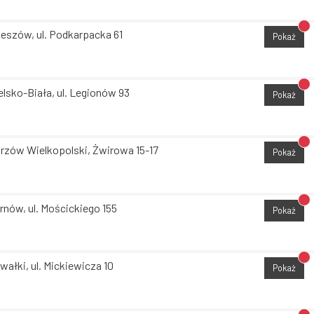
Br
eszów, ul. Podkarpacka 61
Pokaż
Br
elsko-Biała, ul. Legionów 93
Pokaż
Br
rzów Wielkopolski, Żwirowa 15-17
Pokaż
Br
rnów, ul. Mościckiego 155
Pokaż
Br
wałki, ul. Mickiewicza 10
Pokaż