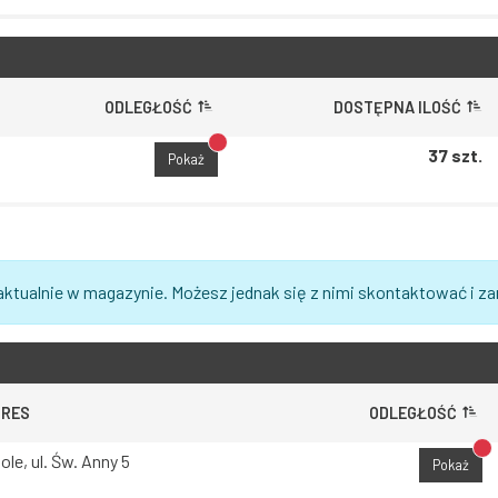
ODLEGŁOŚĆ
DOSTĘPNA ILOŚĆ
Brak dostępu do lokalizacji
37 szt.
Pokaż
aktualnie w magazynie. Możesz jednak się z nimi skontaktować i z
DRES
ODLEGŁOŚĆ
Br
ole, ul. Św. Anny 5
Pokaż