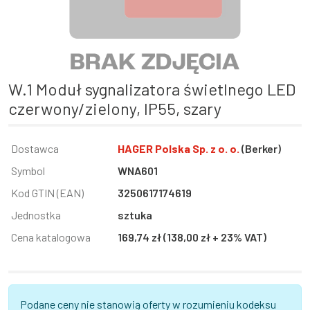
W.1 Moduł sygnalizatora świetlnego LED
czerwony/zielony, IP55, szary
Informacja
Dostawca
Wartość
HAGER Polska Sp. z o. o.
(Berker)
Symbol
WNA601
Kod GTIN (EAN)
3250617174619
Jednostka
sztuka
Cena katalogowa
169,74 zł (138,00 zł + 23% VAT)
Podane ceny nie stanowią oferty w rozumieniu kodeksu