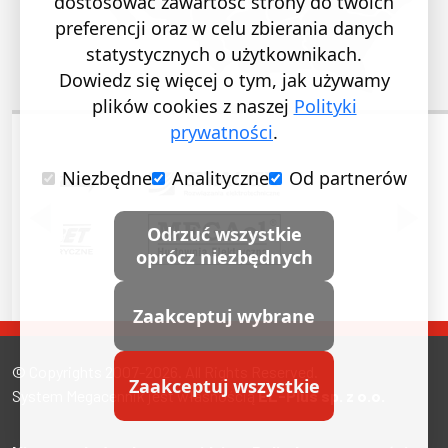
dostosować zawartość strony do twoich
preferencji oraz w celu zbierania danych
statystycznych o użytkownikach.
Dowiedz się więcej o tym, jak używamy
plików cookies z naszej
Polityki
prywatności
.
Niezbędne
Analityczne
Od partnerów
POPRZEDNI SLAJD
NASTĘ
Odrzuć wszystkie
oprócz niezbędnych
Zaakceptuj wybrane
© Copyrights 2007-2026. All Rights Reserved.
Zaakceptuj wszystkie
System Megacennik jest własnością
EL-Plus sp. z o.o.