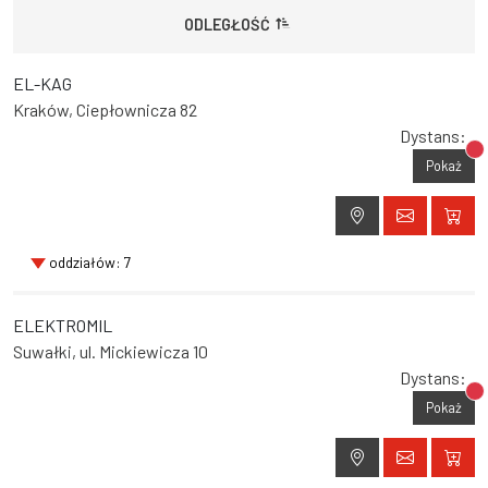
ODLEGŁOŚĆ
EL-KAG
Kraków, Ciepłownicza 82
Dystans:
Br
Pokaż
oddziałów: 7
ELEKTROMIL
Suwałki, ul. Mickiewicza 10
Dystans:
Br
Pokaż