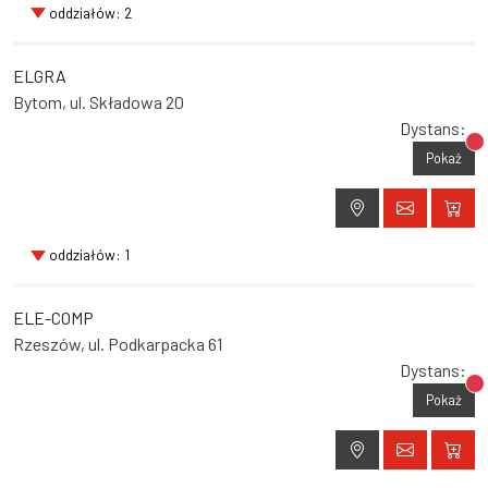
oddziałów: 2
ELGRA
Bytom, ul. Składowa 20
Dystans:
Br
Pokaż
oddziałów: 1
ELE-COMP
Rzeszów, ul. Podkarpacka 61
Dystans:
Br
Pokaż