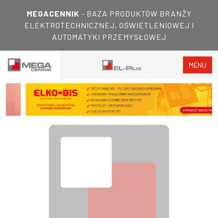
MEGACENNIK
- BAZA PRODUKTÓW BRANŻY
ELEKTROTECHNICZNEJ, OŚWIETLENIOWEJ I
AUTOMATYKI PRZEMYSŁOWEJ
MENU