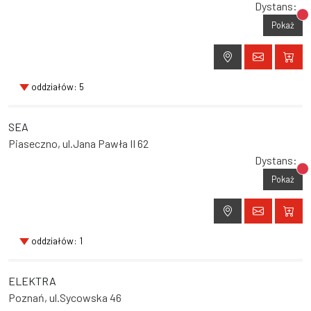
Dystans:
Br
Pokaż
oddziałów: 5
SEA
Piaseczno, ul.Jana Pawła II 62
Dystans:
Br
Pokaż
oddziałów: 1
ELEKTRA
Poznań, ul.Sycowska 46