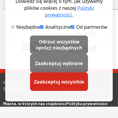
Dowiedz się więcej o tym, jak używamy
plików cookies z naszej
Polityki
prywatności
.
Niezbędne
Analityczne
Od partnerów
POPRZEDNI SLAJD
NASTĘ
Odrzuć wszystkie
oprócz niezbędnych
Zaakceptuj wybrane
Zaakceptuj wszystkie
© Copyrights 2007-2026. All Rights Reserved.
System Megacennik jest własnością
EL-Plus sp. z o.o.
Miasta, w których nas znajdziesz
Polityka prywatności