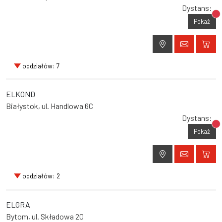
Dystans:
Br
Pokaż
oddziałów: 7
ELKOND
Białystok, ul. Handlowa 6C
Dystans:
Br
Pokaż
oddziałów: 2
ELGRA
Bytom, ul. Składowa 20