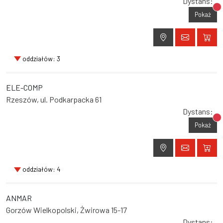
Dystans:
Br
Pokaż
oddziałów: 3
ELE-COMP
Rzeszów, ul. Podkarpacka 61
Dystans:
Br
Pokaż
oddziałów: 4
ANMAR
Gorzów Wielkopolski, Żwirowa 15-17
Dystans: