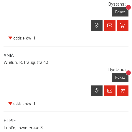
Dystans:
Br
Pokaż
oddziałów: 1
ANIA
Wieluń, R.Traugutta 43
Dystans:
Br
Pokaż
oddziałów: 1
ELPIE
Lublin, Inżynierska 3