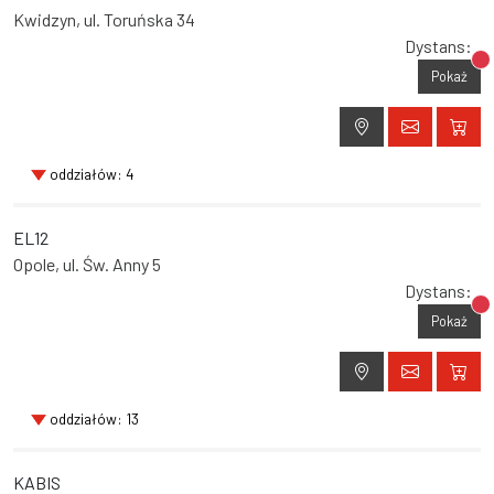
Kwidzyn, ul. Toruńska 34
Dystans:
Br
Pokaż
oddziałów: 4
EL12
Opole, ul. Św. Anny 5
Dystans:
Br
Pokaż
oddziałów: 13
KABIS