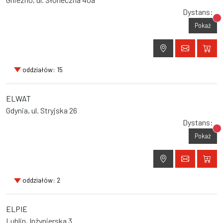
Dystans:
Br
Pokaż
oddziałów: 15
ELWAT
Gdynia, ul. Stryjska 26
Dystans:
Br
Pokaż
oddziałów: 2
ELPIE
Lublin, Inżynierska 3