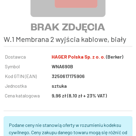
W.1 Membrana 2 wyjścia kablowe, biały
Informacja
Dostawca
Wartość
HAGER Polska Sp. z o. o.
(Berker)
Symbol
WNA690B
Kod GTIN (EAN)
3250617175906
Jednostka
sztuka
Cena katalogowa
9,96 zł (8,10 zł + 23% VAT)
Podane ceny nie stanowią oferty w rozumieniu kodeksu
cywilnego. Ceny zakupu danego towaru mogą się różnić od