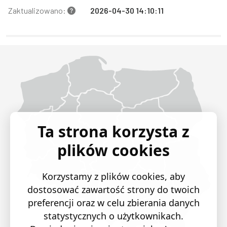
Zaktualizowano:
2026-04-30 14:10:11
Województwo Dolnośląskie
Województwo Kujawsko-pomorskie
Województwo Lubelskie
Województwo Lubuskie
Województwo Łódzkie
Województwo Małopolskie
Województwo Mazowieckie
Województwo Opolskie
Województwo Podkarpackie
Województwo Podlaskie
Województwo Pomorskie
Województwo Śląskie
Województwo Świętokrzyskie
Województwo Warmińsko-mazurskie
Województwo Wielkopolskie
Województwo Zachodniopomorskie
Ta strona korzysta z
plików cookies
Korzystamy z plików cookies, aby
dostosować zawartość strony do twoich
preferencji oraz w celu zbierania danych
statystycznych o użytkownikach.