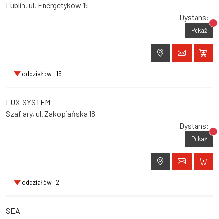
Lublin, ul. Energetyków 15
Dystans:
Br
Pokaż
oddziałów: 15
LUX-SYSTEM
Szaflary, ul. Zakopiańska 18
Dystans:
Br
Pokaż
oddziałów: 2
SEA