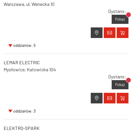
Warszawa, ul. Wenecka 10
Dystans:
Br
Pokaż
oddziałów: 5
LEMAR ELECTRIC
Mysłowice, Katowicka 104
Dystans:
Br
Pokaż
oddziałów: 3
ELEKTRO-SPARK