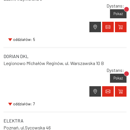
Dystans:
Br
Pokaż
oddziałów: 5
DORIAN DKL
Legionowo Michałów Reginów, ul. Warszawska 10 B
Dystans:
Br
Pokaż
oddziałów: 7
ELEKTRA
Poznań, ul.Sycowska 46