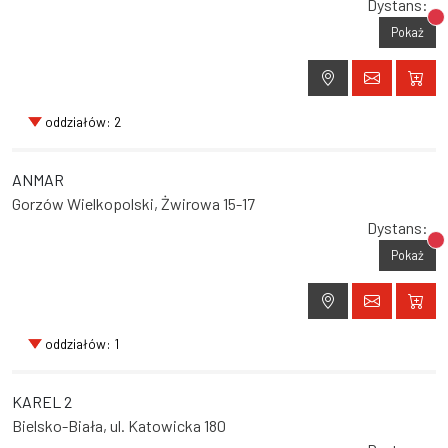
Dystans:
Br
Pokaż
oddziałów: 2
ANMAR
Gorzów Wielkopolski, Żwirowa 15-17
Dystans:
Br
Pokaż
oddziałów: 1
KAREL 2
Bielsko-Biała, ul. Katowicka 180