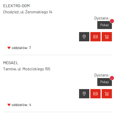
ELEKTRO-DOM
Chodzież, ul. Żeromskiego 14
Dystans:
Br
Pokaż
oddziałów: 7
MEGAEL
Tarnów, ul. Mościckiego 155
Dystans:
Br
Pokaż
oddziałów: 4