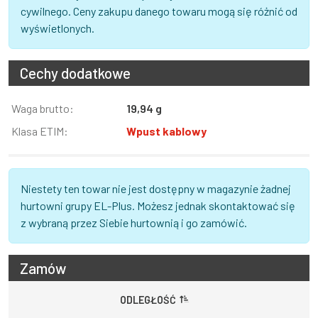
cywilnego. Ceny zakupu danego towaru mogą się różnić od
wyświetlonych.
Cechy dodatkowe
Informacja
Waga brutto:
Wartość
19,94 g
Klasa ETIM:
Wpust kablowy
Niestety ten towar nie jest dostępny w magazynie żadnej
hurtowni grupy EL-Plus. Możesz jednak skontaktować się
z wybraną przez Siebie hurtownią i go zamówić.
Zamów
ODLEGŁOŚĆ