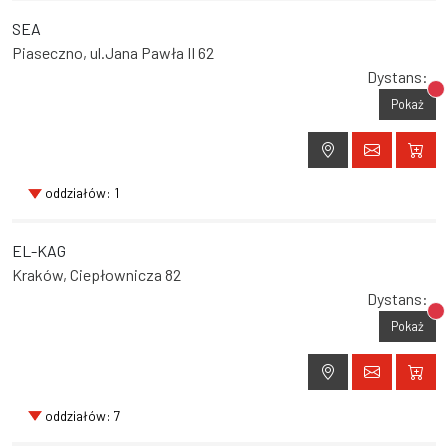
SEA
Piaseczno, ul.Jana Pawła II 62
Dystans:
Br
Pokaż
oddziałów: 1
EL-KAG
Kraków, Ciepłownicza 82
Dystans:
Br
Pokaż
oddziałów: 7