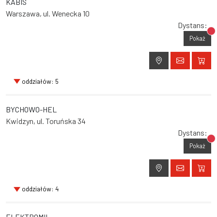
KABIS
Warszawa, ul. Wenecka 10
Dystans:
Br
Pokaż
oddziałów: 5
BYCHOWO-HEL
Kwidzyn, ul. Toruńska 34
Dystans:
Br
Pokaż
oddziałów: 4
ELEKTROMIL