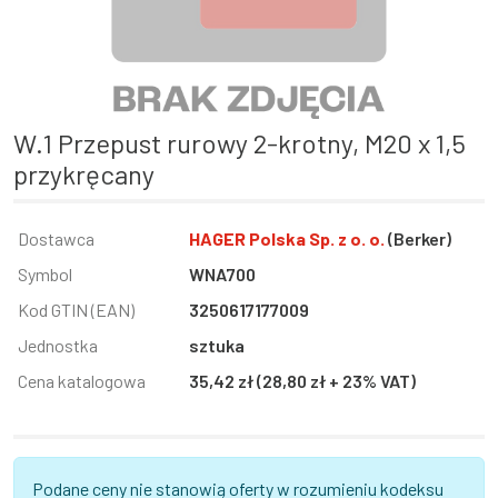
W.1 Przepust rurowy 2-krotny, M20 x 1,5
przykręcany
Informacja
Dostawca
Wartość
HAGER Polska Sp. z o. o.
(Berker)
Symbol
WNA700
Kod GTIN (EAN)
3250617177009
Jednostka
sztuka
Cena katalogowa
35,42 zł (28,80 zł + 23% VAT)
Podane ceny nie stanowią oferty w rozumieniu kodeksu