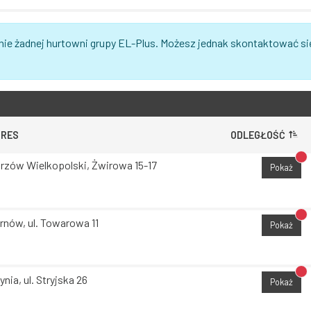
nie żadnej hurtowni grupy EL-Plus. Możesz jednak skontaktować si
DRES
ODLEGŁOŚĆ
Br
rzów Wielkopolski, Żwirowa 15-17
Pokaż
Br
rnów, ul. Towarowa 11
Pokaż
Br
ynia, ul. Stryjska 26
Pokaż