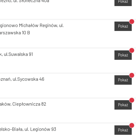
iezno, ul. Słoneczna 40a
Pokaż
Br
gionowo Michałów Reginów, ul.
Pokaż
rszawska 10 B
Br
k, ul.Suwalska 91
Pokaż
Br
znań, ul.Sycowska 46
Pokaż
Br
aków, Ciepłownicza 82
Pokaż
Br
elsko-Biała, ul. Legionów 93
Pokaż