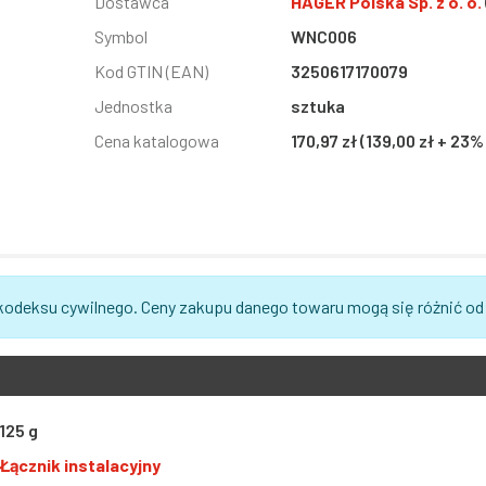
Informacja
Dostawca
Wartość
HAGER Polska Sp. z o. o.
Symbol
WNC006
Kod GTIN (EAN)
3250617170079
Jednostka
sztuka
Cena katalogowa
170,97 zł (139,00 zł + 23%
 kodeksu cywilnego. Ceny zakupu danego towaru mogą się różnić od
125 g
Łącznik instalacyjny