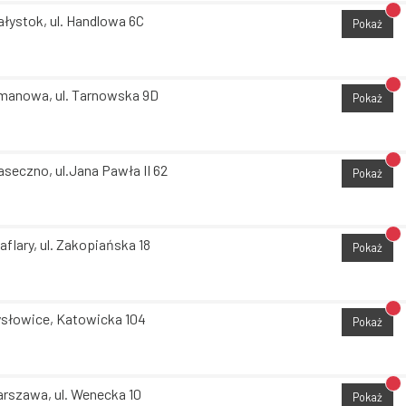
Br
ałystok, ul. Handlowa 6C
Pokaż
Br
manowa, ul. Tarnowska 9D
Pokaż
Br
aseczno, ul.Jana Pawła II 62
Pokaż
Br
aflary, ul. Zakopiańska 18
Pokaż
Br
słowice, Katowicka 104
Pokaż
Br
rszawa, ul. Wenecka 10
Pokaż