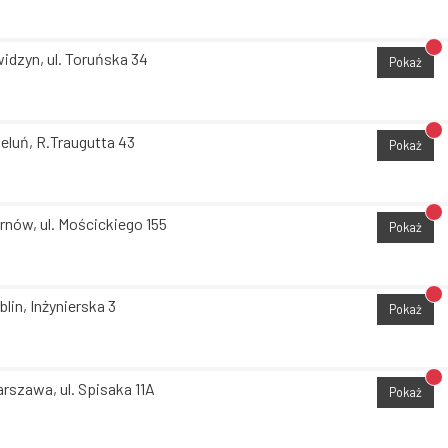
Br
idzyn, ul. Toruńska 34
Pokaż
Br
eluń, R.Traugutta 43
Pokaż
Br
rnów, ul. Mościckiego 155
Pokaż
Br
blin, Inżynierska 3
Pokaż
Br
rszawa, ul. Spisaka 11A
Pokaż