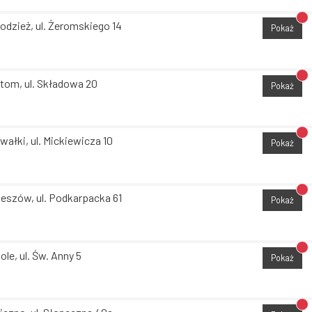
Br
odzież, ul. Żeromskiego 14
Pokaż
Br
tom, ul. Składowa 20
Pokaż
Br
wałki, ul. Mickiewicza 10
Pokaż
Br
eszów, ul. Podkarpacka 61
Pokaż
Br
ole, ul. Św. Anny 5
Pokaż
Br