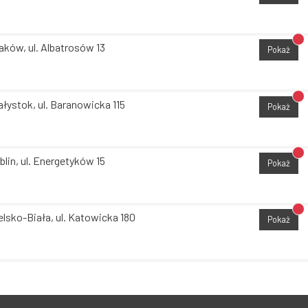
Br
aków, ul. Albatrosów 13
Pokaż
Br
ałystok, ul. Baranowicka 115
Pokaż
Br
blin, ul. Energetyków 15
Pokaż
Br
elsko-Biała, ul. Katowicka 180
Pokaż