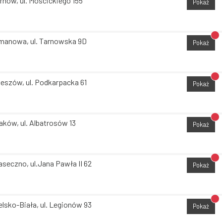
rnów, ul. Mościckiego 155
Pokaż
Br
manowa, ul. Tarnowska 9D
Pokaż
Br
eszów, ul. Podkarpacka 61
Pokaż
Br
aków, ul. Albatrosów 13
Pokaż
Br
aseczno, ul.Jana Pawła II 62
Pokaż
Br
elsko-Biała, ul. Legionów 93
Pokaż