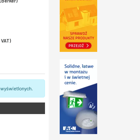
(Berker)
% VAT)
 wyświetlonych.