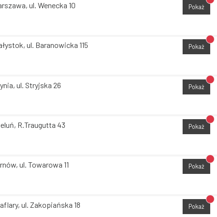
Br
rszawa, ul. Wenecka 10
Pokaż
Br
ałystok, ul. Baranowicka 115
Pokaż
Br
ynia, ul. Stryjska 26
Pokaż
Br
eluń, R.Traugutta 43
Pokaż
Br
rnów, ul. Towarowa 11
Pokaż
Br
aflary, ul. Zakopiańska 18
Pokaż