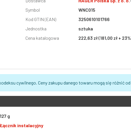
Informacja
Dostawca
Wartość
HAGER Polska Sp. z o. o.
Symbol
WNC015
Kod GTIN (EAN)
3250610101766
Jednostka
sztuka
Cena katalogowa
222,63 zł (181,00 zł + 23
 kodeksu cywilnego. Ceny zakupu danego towaru mogą się różnić od
127 g
Łącznik instalacyjny