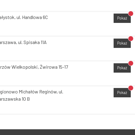
Br
ałystok, ul. Handlowa 6C
Pokaż
Br
rszawa, ul. Spisaka 11A
Pokaż
Br
rzów Wielkopolski, Żwirowa 15-17
Pokaż
Br
gionowo Michałów Reginów, ul.
Pokaż
rszawska 10 B