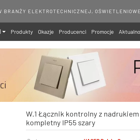
W BRANŻY ELEKTROTECHNICZNEJ, OŚWIETLENIOWE
Produkty
Okazje
Producenci
Promocje
Aktualno
W.1 Łącznik kontrolny z nadrukiem "Heizung 0-1"
kompletny IP55 szary