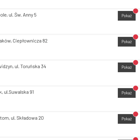
Br
ole, ul. Św. Anny 5
Pokaż
Br
aków, Ciepłownicza 82
Pokaż
Br
idzyn, ul. Toruńska 34
Pokaż
Br
k, ul.Suwalska 91
Pokaż
Br
tom, ul. Składowa 20
Pokaż