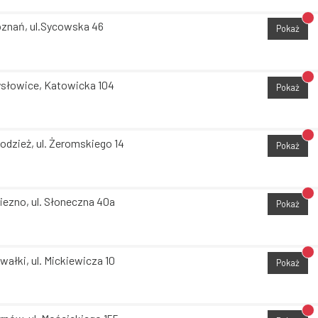
Br
znań, ul.Sycowska 46
Pokaż
Br
słowice, Katowicka 104
Pokaż
Br
odzież, ul. Żeromskiego 14
Pokaż
Br
iezno, ul. Słoneczna 40a
Pokaż
Br
wałki, ul. Mickiewicza 10
Pokaż
Br