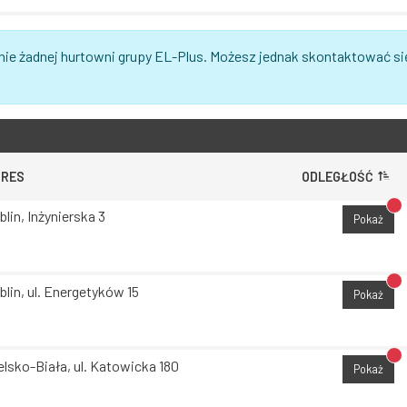
nie żadnej hurtowni grupy EL-Plus. Możesz jednak skontaktować si
DRES
ODLEGŁOŚĆ
Br
blin, Inżynierska 3
Pokaż
Br
blin, ul. Energetyków 15
Pokaż
Br
elsko-Biała, ul. Katowicka 180
Pokaż