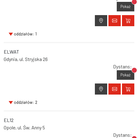
Br
Pokaż
oddziałów: 1
ELWAT
Gdynia, ul. Stryjska 26
Dystans:
Br
Pokaż
oddziałów: 2
EL12
Opole, ul. Św. Anny 5
Dystans: