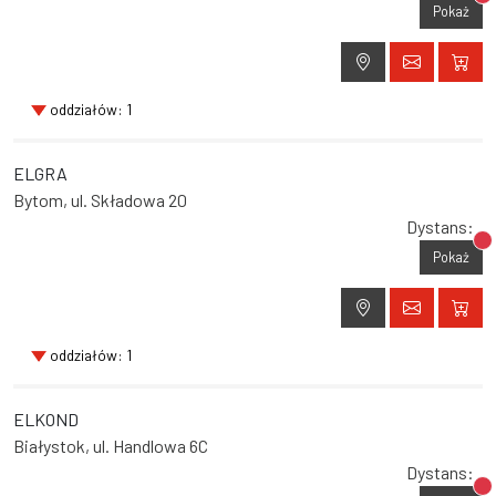
Br
Pokaż
oddziałów: 1
ELGRA
Bytom, ul. Składowa 20
Dystans:
Br
Pokaż
oddziałów: 1
ELKOND
Białystok, ul. Handlowa 6C
Dystans:
Br