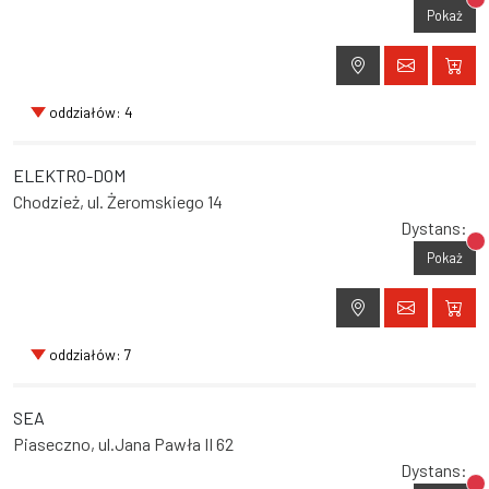
Br
Pokaż
oddziałów: 4
ELEKTRO-DOM
Chodzież, ul. Żeromskiego 14
Dystans:
Br
Pokaż
oddziałów: 7
SEA
Piaseczno, ul.Jana Pawła II 62
Dystans: