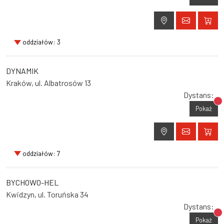
oddziałów: 3
DYNAMIK
Kraków, ul. Albatrosów 13
Dystans:
Br
Pokaż
oddziałów: 7
BYCHOWO-HEL
Kwidzyn, ul. Toruńska 34
Dystans:
Br
Pokaż