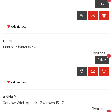
Br
Pokaż
oddziałów: 1
ELPIE
Lublin, Inżynierska 3
Dystans:
Br
Pokaż
oddziałów: 5
ANMAR
Gorzów Wielkopolski, Żwirowa 15-17
Dystans: