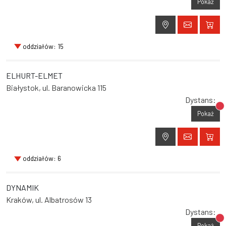
Pokaż
oddziałów: 15
ELHURT-ELMET
Białystok, ul. Baranowicka 115
Dystans:
Br
Pokaż
oddziałów: 6
DYNAMIK
Kraków, ul. Albatrosów 13
Dystans:
Br
Pokaż