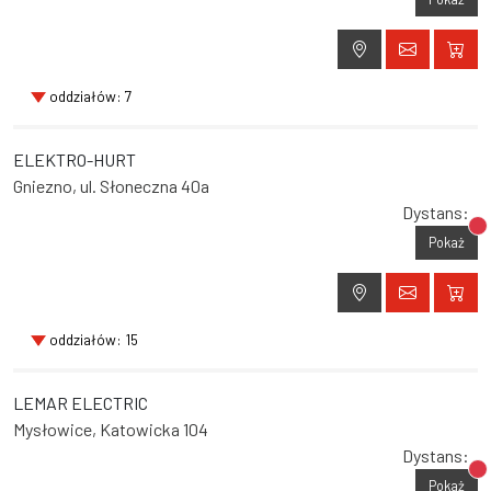
oddziałów: 7
ELEKTRO-HURT
Gniezno, ul. Słoneczna 40a
Dystans:
Br
Pokaż
oddziałów: 15
LEMAR ELECTRIC
Mysłowice, Katowicka 104
Dystans:
Br
Pokaż