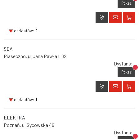
Br
Pokaż
oddziałów: 4
SEA
Piaseczno, ul.Jana Pawła II 62
Dystans:
Br
Pokaż
oddziałów: 1
ELEKTRA
Poznań, ul.Sycowska 46
Dystans:
Br