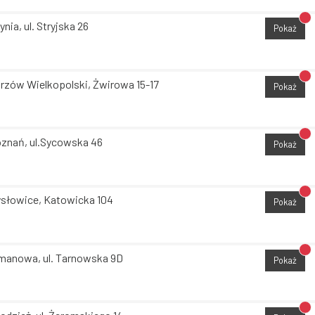
Br
ynia, ul. Stryjska 26
Pokaż
Br
rzów Wielkopolski, Żwirowa 15-17
Pokaż
Br
znań, ul.Sycowska 46
Pokaż
Br
słowice, Katowicka 104
Pokaż
Br
manowa, ul. Tarnowska 9D
Pokaż
Br