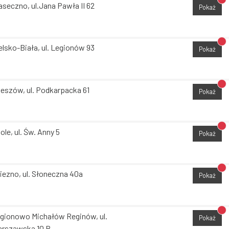
Br
aseczno, ul.Jana Pawła II 62
Pokaż
Br
elsko-Biała, ul. Legionów 93
Pokaż
Br
eszów, ul. Podkarpacka 61
Pokaż
Br
ole, ul. Św. Anny 5
Pokaż
Br
iezno, ul. Słoneczna 40a
Pokaż
Br
gionowo Michałów Reginów, ul.
Pokaż
rszawska 10 B