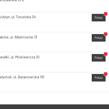
Br
idzyn, ul. Toruńska 34
Pokaż
Br
aków, ul. Albatrosów 13
Pokaż
Br
wałki, ul. Mickiewicza 10
Pokaż
Br
ałystok, ul. Baranowicka 115
Pokaż