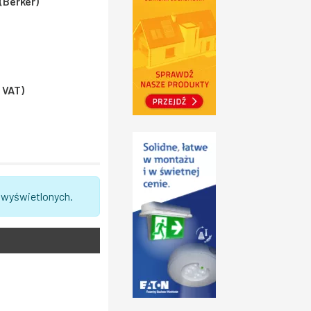
(Berker)
% VAT)
 wyświetlonych.