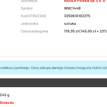
Informacja
Dostawca
Wartość
HAGER Polska Sp. z o. o.
Symbol
WNC144B
Kod GTIN (EAN)
3250610102275
Jednostka
sztuka
Cena katalogowa
178,35 zł (145,00 zł + 23
 kodeksu cywilnego. Ceny zakupu danego towaru mogą się różnić od
245 g
Gniazdo