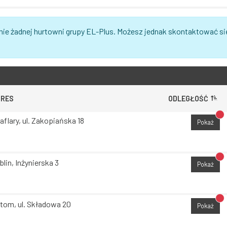
nie żadnej hurtowni grupy EL-Plus. Możesz jednak skontaktować si
DRES
ODLEGŁOŚĆ
Br
aflary, ul. Zakopiańska 18
Pokaż
Br
blin, Inżynierska 3
Pokaż
Br
tom, ul. Składowa 20
Pokaż