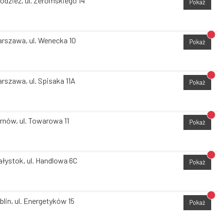
odzież, ul. Żeromskiego 14
Pokaż
Br
rszawa, ul. Wenecka 10
Pokaż
Br
rszawa, ul. Spisaka 11A
Pokaż
Br
rnów, ul. Towarowa 11
Pokaż
Br
ałystok, ul. Handlowa 6C
Pokaż
Br
blin, ul. Energetyków 15
Pokaż