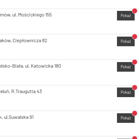
Br
rnów, ul. Mościckiego 155
Pokaż
Br
aków, Ciepłownicza 82
Pokaż
Br
elsko-Biała, ul. Katowicka 180
Pokaż
Br
eluń, R.Traugutta 43
Pokaż
Br
k, ul.Suwalska 91
Pokaż