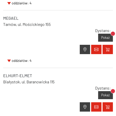
oddziałów: 4
MEGAEL
Tarnów, ul. Mościckiego 155
Dystans:
Br
Pokaż
oddziałów: 4
ELHURT-ELMET
Białystok, ul. Baranowicka 115
Dystans:
Br
Pokaż