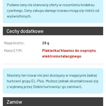
Podane ceny nie stanowią oferty w rozumieniu kodeksu
cywilnego. Ceny zakupu danego towaru mogą się różnić od
wyświetlonych.
Cechy dodatkowe
Informacja
Waga brutto:
Wartość
29 g
Klasa ETIM:
Plakietka/klawisz do osprzętu
elektroinstalacyjnego
Niestety ten towar nie jest dostępny w magazynie żadnej
hurtowni grupy EL-Plus. Możesz jednak skontaktować się
z wybraną przez Siebie hurtownią i go zamówić.
Zamów