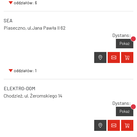
oddziałów: 6
SEA
Piaseczno, ul.Jana Pawła II 62
Dystans:
Br
Pokaż
oddziałów: 1
ELEKTRO-DOM
Chodzież, ul. Żeromskiego 14
Dystans:
Br
Pokaż