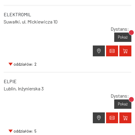
ELEKTROMIL
Suwałki, ul. Mickiewicza 10
Dystans:
Br
Pokaż
oddziałów: 2
ELPIE
Lublin, Inżynierska 3
Dystans:
Br
Pokaż
oddziałów: 5