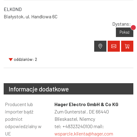
ELKOND
Białystok, ul. Handlowa 6C
Dystans:
Br
Pokaż
oddziałów: 2
Informacje dodatkowe
Informacja
Producent lub
Wartość
Hager Electro GmbH & Co KG
importer bądź
Zum Gunterstal , DE 66440
podmiot
Blieskastel, Niemcy
odpowiedzialny w
tel: +48323240100 mail:
UE
wsparcie.klienta@hager.com