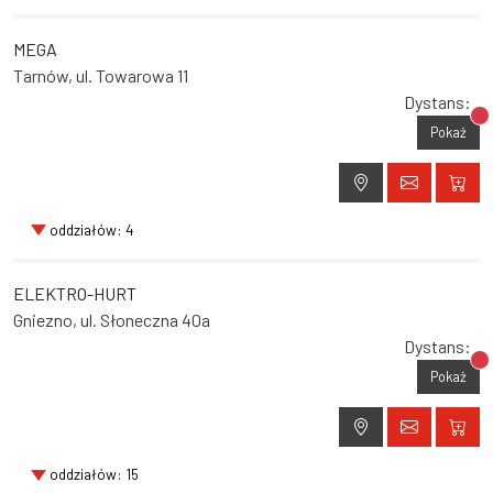
MEGA
Tarnów, ul. Towarowa 11
Dystans:
Br
Pokaż
oddziałów: 4
ELEKTRO-HURT
Gniezno, ul. Słoneczna 40a
Dystans:
Br
Pokaż
oddziałów: 15