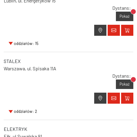
Lublin, ul. Energetyków 15
Dystans:
Br
Pokaż
oddziałów: 15
STALEX
Warszawa, ul. Spisaka 11A
Dystans:
Br
Pokaż
oddziałów: 2
ELEKTRYK
Ełk, ul.Suwalska 91