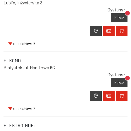
Lublin, Inżynierska 3
Dystans:
Br
Pokaż
oddziałów: 5
ELKOND
Białystok, ul. Handlowa 6C
Dystans:
Br
Pokaż
oddziałów: 2
ELEKTRO-HURT