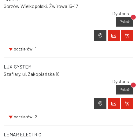
Gorzów Wielkopolski, Żwirowa 15-17
Dystans:
Br
Pokaż
oddziałów: 1
LUX-SYSTEM
Szaflary, ul. Zakopiańska 18
Dystans:
Br
Pokaż
oddziałów: 2
LEMAR ELECTRIC