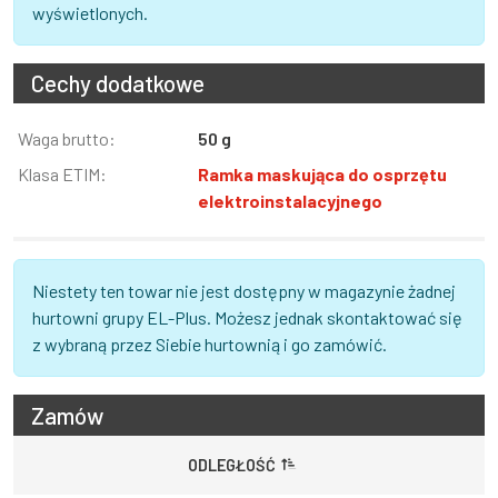
wyświetlonych.
Cechy dodatkowe
Informacja
Waga brutto:
Wartość
50 g
Klasa ETIM:
Ramka maskująca do osprzętu
elektroinstalacyjnego
Niestety ten towar nie jest dostępny w magazynie żadnej
hurtowni grupy EL-Plus. Możesz jednak skontaktować się
z wybraną przez Siebie hurtownią i go zamówić.
Zamów
ODLEGŁOŚĆ