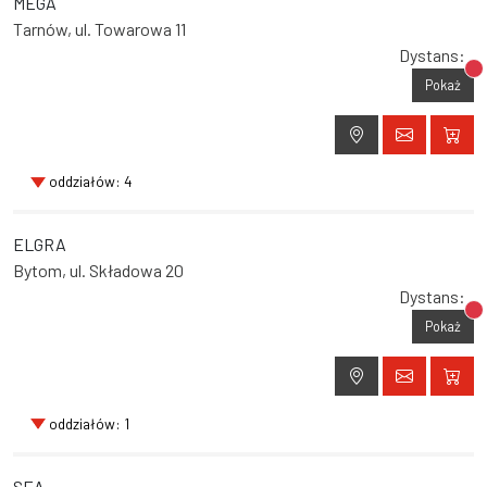
MEGA
Tarnów, ul. Towarowa 11
Dystans:
Br
Pokaż
oddziałów: 4
ELGRA
Bytom, ul. Składowa 20
Dystans:
Br
Pokaż
oddziałów: 1
SEA