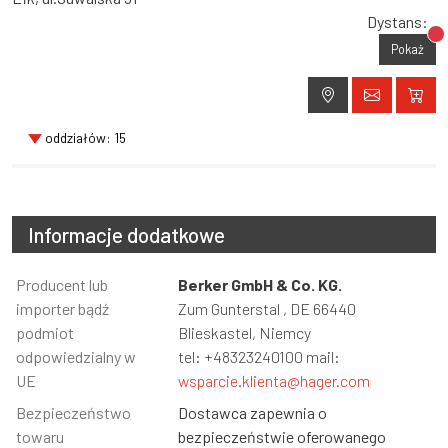
Dystans:
Br
Pokaż
oddziałów: 15
Informacje dodatkowe
Informacja
Producent lub
Wartość
Berker GmbH & Co. KG.
importer bądź
Zum Gunterstal , DE 66440
podmiot
Blieskastel, Niemcy
odpowiedzialny w
tel: +48323240100 mail:
UE
wsparcie.klienta@hager.com
Bezpieczeństwo
Dostawca zapewnia o
towaru
bezpieczeństwie oferowanego