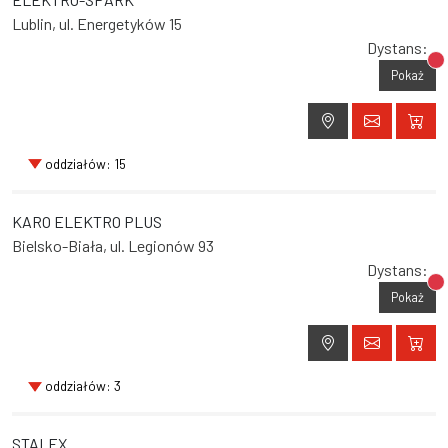
Lublin, ul. Energetyków 15
Dystans:
Br
Pokaż
oddziałów: 15
KARO ELEKTRO PLUS
Bielsko-Biała, ul. Legionów 93
Dystans:
Br
Pokaż
oddziałów: 3
STALEX