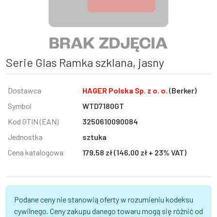
Serie Glas Ramka szklana, jasny
Informacja
Dostawca
Wartość
HAGER Polska Sp. z o. o.
(Berker)
Symbol
WTD7180GT
Kod GTIN (EAN)
3250610090084
Jednostka
sztuka
Cena katalogowa
179,58 zł (146,00 zł + 23% VAT)
Podane ceny nie stanowią oferty w rozumieniu kodeksu
cywilnego. Ceny zakupu danego towaru mogą się różnić od