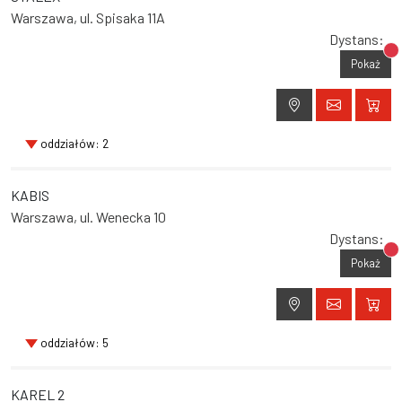
Warszawa, ul. Spisaka 11A
Dystans:
Br
Pokaż
oddziałów: 2
KABIS
Warszawa, ul. Wenecka 10
Dystans:
Br
Pokaż
oddziałów: 5
KAREL 2