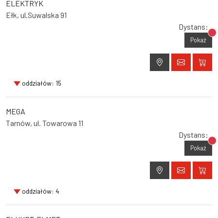
ELEKTRYK
Ełk, ul.Suwalska 91
Dystans:
Br
Pokaż
oddziałów: 15
MEGA
Tarnów, ul. Towarowa 11
Dystans:
Br
Pokaż
oddziałów: 4