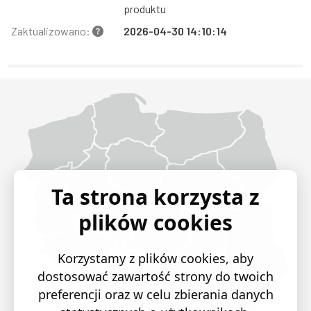
produktu
Zaktualizowano:
2026-04-30 14:10:14
Województwo Dolnośląskie
Województwo Kujawsko-pomorskie
Województwo Lubelskie
Województwo Lubuskie
Województwo Łódzkie
Województwo Małopolskie
Województwo Mazowieckie
Województwo Opolskie
Województwo Podkarpackie
Województwo Podlaskie
Województwo Pomorskie
Województwo Śląskie
Województwo Świętokrzyskie
Województwo Warmińsko-mazurskie
Województwo Wielkopolskie
Województwo Zachodniopomorskie
Ta strona korzysta z
plików cookies
Korzystamy z plików cookies, aby
dostosować zawartość strony do twoich
preferencji oraz w celu zbierania danych