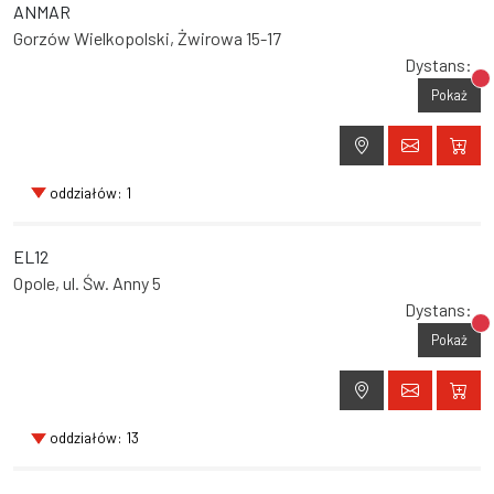
ANMAR
Gorzów Wielkopolski, Żwirowa 15-17
Dystans:
Br
Pokaż
oddziałów: 1
EL12
Opole, ul. Św. Anny 5
Dystans:
Br
Pokaż
oddziałów: 13