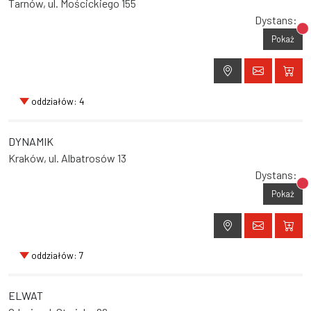
Tarnów, ul. Mościckiego 155
Dystans:
Br
Pokaż
oddziałów: 4
DYNAMIK
Kraków, ul. Albatrosów 13
Dystans:
Br
Pokaż
oddziałów: 7
ELWAT