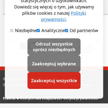
statystycznych o użytkownikach.
Dowiedz się więcej o tym, jak używamy
plików cookies z naszej
Polityki
prywatności
.
Niezbędne
Analityczne
Od partnerów
POPRZEDNI SLAJD
NASTĘ
Odrzuć wszystkie
oprócz niezbędnych
Zaakceptuj wybrane
© Copyrights 2007-2026. All Rights Reserved.
Zaakceptuj wszystkie
System Megacennik jest własnością
EL-Plus sp. z o.o.
Miasta, w których nas znajdziesz
Polityka prywatności