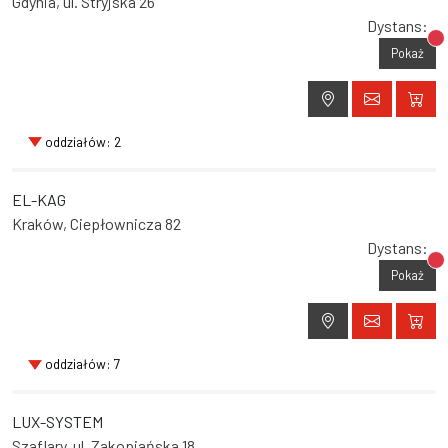
Gdynia, ul. Stryjska 26
Dystans:
Br
Pokaż
oddziałów: 2
EL-KAG
Kraków, Ciepłownicza 82
Dystans:
Br
Pokaż
oddziałów: 7
LUX-SYSTEM
Szaflary, ul. Zakopiańska 18