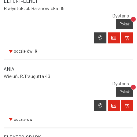
ELHURT-ELMET
Białystok, ul. Baranowicka 115
Dystans:
Br
Pokaż
oddziałów: 6
ANIA
Wieluń, R.Traugutta 43
Dystans:
Br
Pokaż
oddziałów: 1
ELEKTRO-SPARK