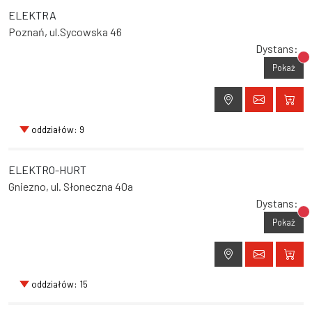
ELEKTRA
Poznań, ul.Sycowska 46
Dystans:
Br
Pokaż
oddziałów: 9
ELEKTRO-HURT
Gniezno, ul. Słoneczna 40a
Dystans:
Br
Pokaż
oddziałów: 15