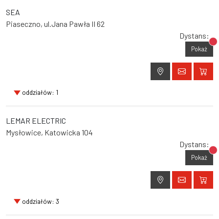
SEA
Piaseczno, ul.Jana Pawła II 62
Dystans:
Br
Pokaż
oddziałów: 1
LEMAR ELECTRIC
Mysłowice, Katowicka 104
Dystans:
Br
Pokaż
oddziałów: 3