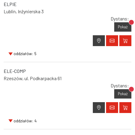
ELPIE
Lublin, Inżynierska 3
Dystans:
Br
Pokaż
oddziałów: 5
ELE-COMP
Rzeszów, ul. Podkarpacka 61
Dystans:
Br
Pokaż
oddziałów: 4