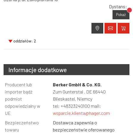
Dystans:
Br
Pokaż
oddziałów: 2
Informacje dodatkowe
Informacja
Producent lub
Wartość
Berker GmbH & Co. KG.
importer bądź
Zum Gunterstal , DE 66440
podmiot
Blieskastel, Niemcy
odpowiedzialny w
tel: +48323240100 mail:
UE
wsparcie.klienta@hager.com
Bezpieczeństwo
Dostawca zapewnia o
towaru
bezpieczeństwie oferowanego