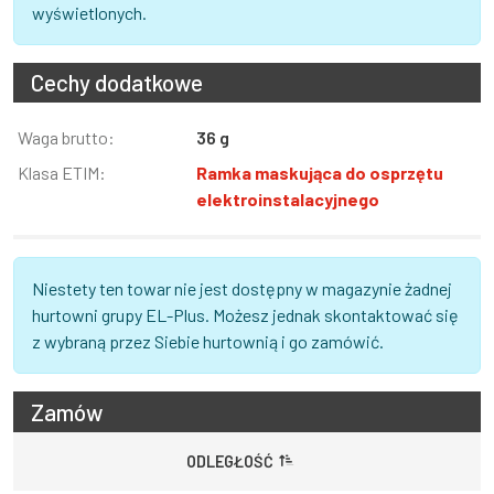
wyświetlonych.
Cechy dodatkowe
Informacja
Waga brutto:
Wartość
36 g
Klasa ETIM:
Ramka maskująca do osprzętu
elektroinstalacyjnego
Niestety ten towar nie jest dostępny w magazynie żadnej
hurtowni grupy EL-Plus. Możesz jednak skontaktować się
z wybraną przez Siebie hurtownią i go zamówić.
Zamów
ODLEGŁOŚĆ