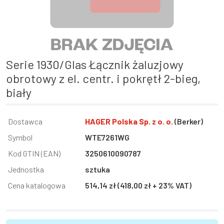
Serie 1930/Glas Łącznik żaluzjowy
obrotowy z el. centr. i pokrętł 2-bieg,
biały
Informacja
Dostawca
Wartość
HAGER Polska Sp. z o. o.
(Berker)
Symbol
WTE7261WG
Kod GTIN (EAN)
3250610090787
Jednostka
sztuka
Cena katalogowa
514,14 zł (418,00 zł + 23% VAT)