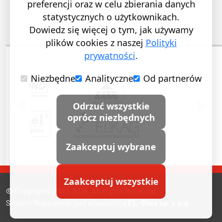
preferencji oraz w celu zbierania danych
statystycznych o użytkownikach.
Dowiedz się więcej o tym, jak używamy
plików cookies z naszej
Polityki
prywatności
.
Niezbędne
Analityczne
Od partnerów
POPRZEDNI SLAJD
NASTĘ
Odrzuć wszystkie
oprócz niezbędnych
Zaakceptuj wybrane
Zaakceptuj wszystkie
© Copyrights 2007-2026. All Rights Reserved.
System Megacennik jest własnością
EL-Plus sp. z o.o.