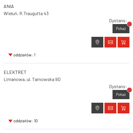
ANIA
Wieluń, R.Traugutta 43
Dystans:
Br
Pokaż
oddziałów: 1
ELEKTRET
Limanowa, ul. Tarnowska 9D
Dystans:
Br
Pokaż
oddziałów: 10