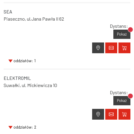
SEA
Piaseczno, ul.Jana Pawła II 62
Dystans:
Br
Pokaż
oddziałów: 1
ELEKTROMIL
Suwałki, ul. Mickiewicza 10
Dystans:
Br
Pokaż
oddziałów: 2