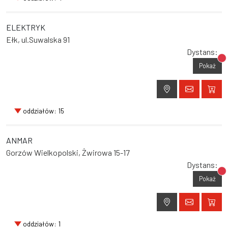
ELEKTRYK
Ełk, ul.Suwalska 91
Dystans:
Br
Pokaż
oddziałów: 15
ANMAR
Gorzów Wielkopolski, Żwirowa 15-17
Dystans:
Br
Pokaż
oddziałów: 1