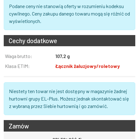
Podane ceny nie stanowią oferty w rozumieniu kodeksu
cywilnego. Ceny zakupu danego towaru mogą się różnić od
wyświetlonych.
Cechy dodatkowe
Informacja
Waga brutto:
Wartość
107,2 g
Klasa ETIM:
Łącznik żaluzjowy/roletowy
Niestety ten towar nie jest dostępny w magazynie żadnej
hurtowni grupy EL-Plus. Możesz jednak skontaktować się
z wybraną przez Siebie hurtownią i go zamówić.
Zamów