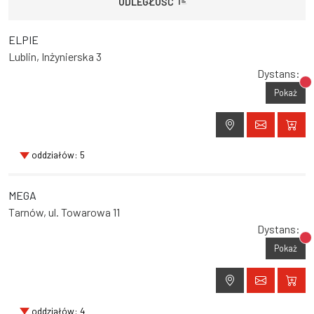
ODLEGŁOŚĆ
ELPIE
Lublin, Inżynierska 3
Dystans:
Br
Pokaż
oddziałów: 5
MEGA
Tarnów, ul. Towarowa 11
Dystans:
Br
Pokaż
oddziałów: 4