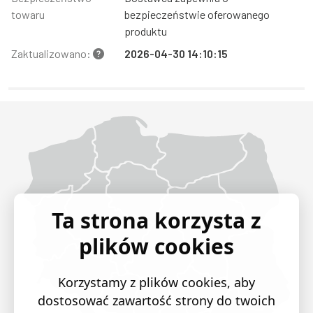
towaru
bezpieczeństwie oferowanego
produktu
Zaktualizowano:
2026-04-30 14:10:15
Województwo Dolnośląskie
Województwo Kujawsko-pomorskie
Województwo Lubelskie
Województwo Lubuskie
Województwo Łódzkie
Województwo Małopolskie
Województwo Mazowieckie
Województwo Opolskie
Województwo Podkarpackie
Województwo Podlaskie
Województwo Pomorskie
Województwo Śląskie
Województwo Świętokrzyskie
Województwo Warmińsko-mazurskie
Województwo Wielkopolskie
Województwo Zachodniopomorskie
Ta strona korzysta z
plików cookies
Korzystamy z plików cookies, aby
dostosować zawartość strony do twoich