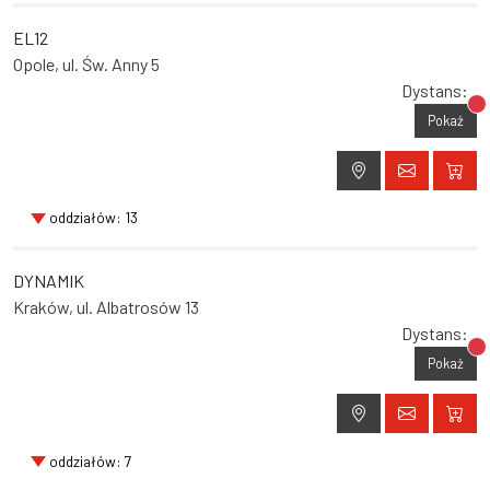
EL12
Opole, ul. Św. Anny 5
Dystans:
Br
Pokaż
oddziałów: 13
DYNAMIK
Kraków, ul. Albatrosów 13
Dystans:
Br
Pokaż
oddziałów: 7