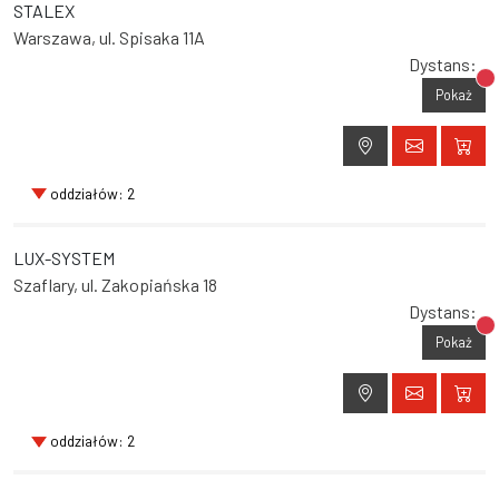
STALEX
Warszawa, ul. Spisaka 11A
Dystans:
Br
Pokaż
oddziałów: 2
LUX-SYSTEM
Szaflary, ul. Zakopiańska 18
Dystans:
Br
Pokaż
oddziałów: 2