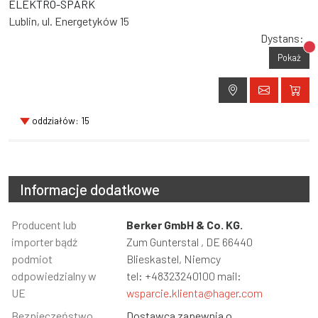
ELEKTRO-SPARK
Lublin, ul. Energetyków 15
Dystans:
Br
Pokaż
oddziałów: 15
Informacje dodatkowe
Informacja
Producent lub
Wartość
Berker GmbH & Co. KG.
importer bądź
Zum Gunterstal , DE 66440
podmiot
Blieskastel, Niemcy
odpowiedzialny w
tel: +48323240100 mail:
UE
wsparcie.klienta@hager.com
Bezpieczeństwo
Dostawca zapewnia o