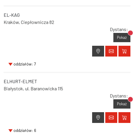
EL-KAG
Kraków, Ciepłownicza 82
Dystans:
Br
Pokaż
oddziałów: 7
ELHURT-ELMET
Białystok, ul. Baranowicka 115
Dystans:
Br
Pokaż
oddziałów: 6