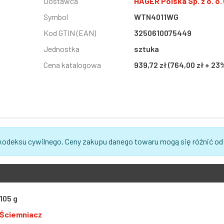
Informacja
Dostawca
Wartość
HAGER Polska Sp. z o. o.
Symbol
WTN4011WG
Kod GTIN (EAN)
3250610075449
Jednostka
sztuka
Cena katalogowa
939,72 zł (764,00 zł + 23
 kodeksu cywilnego. Ceny zakupu danego towaru mogą się różnić od
105 g
Ściemniacz