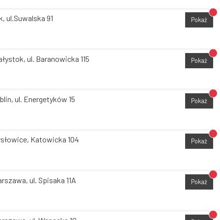
Br
k, ul.Suwalska 91
Pokaż
Br
ałystok, ul. Baranowicka 115
Pokaż
Br
blin, ul. Energetyków 15
Pokaż
Br
słowice, Katowicka 104
Pokaż
Br
rszawa, ul. Spisaka 11A
Pokaż
Br