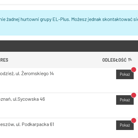
nie żadnej hurtowni grupy EL-Plus. Możesz jednak skontaktować si
DRES
ODLEGŁOŚĆ
Br
odzież, ul. Żeromskiego 14
Pokaż
Br
znań, ul.Sycowska 46
Pokaż
Br
eszów, ul. Podkarpacka 61
Pokaż