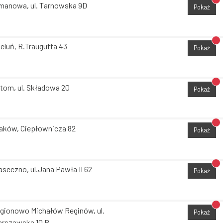
Br
manowa, ul. Tarnowska 9D
Pokaż
Br
eluń, R.Traugutta 43
Pokaż
Br
tom, ul. Składowa 20
Pokaż
Br
aków, Ciepłownicza 82
Pokaż
Br
aseczno, ul.Jana Pawła II 62
Pokaż
Br
gionowo Michałów Reginów, ul.
Pokaż
rszawska 10 B