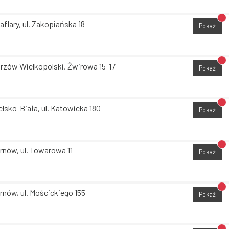
Br
aflary, ul. Zakopiańska 18
Pokaż
Br
rzów Wielkopolski, Żwirowa 15-17
Pokaż
Br
elsko-Biała, ul. Katowicka 180
Pokaż
Br
rnów, ul. Towarowa 11
Pokaż
Br
rnów, ul. Mościckiego 155
Pokaż