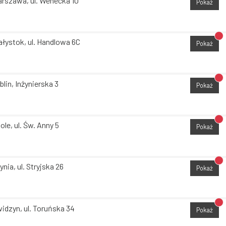
rszawa, ul. Wenecka 10
Pokaż
Br
ałystok, ul. Handlowa 6C
Pokaż
Br
blin, Inżynierska 3
Pokaż
Br
ole, ul. Św. Anny 5
Pokaż
Br
ynia, ul. Stryjska 26
Pokaż
Br
idzyn, ul. Toruńska 34
Pokaż