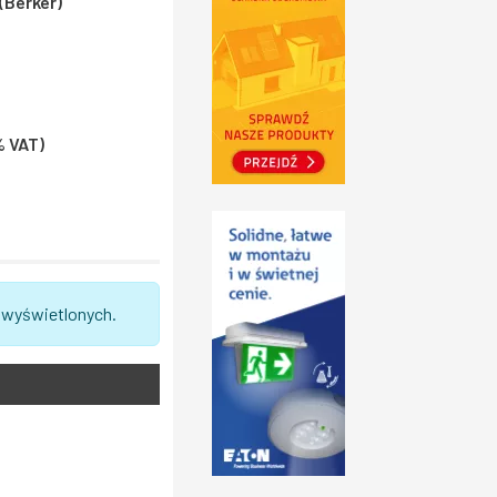
(Berker)
% VAT)
 wyświetlonych.