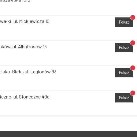
Br
wałki, ul. Mickiewicza 10
Pokaż
Br
aków, ul. Albatrosów 13
Pokaż
Br
elsko-Biała, ul. Legionów 93
Pokaż
Br
iezno, ul. Słoneczna 40a
Pokaż