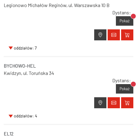
Legionowo Michałów Reginów, ul. Warszawska 10 B
Dystans:
Br
Pokaż
oddziałów: 7
BYCHOWO-HEL
Kwidzyn, ul. Toruńska 34
Dystans:
Br
Pokaż
oddziałów: 4
EL12