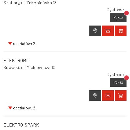
Szaflary, ul. Zakopiańska 18
Dystans:
Br
Pokaż
oddziałów: 2
ELEKTROMIL
Suwałki, ul. Mickiewicza 10
Dystans:
Br
Pokaż
oddziałów: 2
ELEKTRO-SPARK