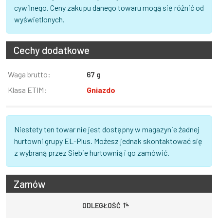
cywilnego. Ceny zakupu danego towaru mogą się różnić od
wyświetlonych.
Cechy dodatkowe
Informacja
Waga brutto:
Wartość
67 g
Klasa ETIM:
Gniazdo
Niestety ten towar nie jest dostępny w magazynie żadnej
hurtowni grupy EL-Plus. Możesz jednak skontaktować się
z wybraną przez Siebie hurtownią i go zamówić.
Zamów
ODLEGŁOŚĆ