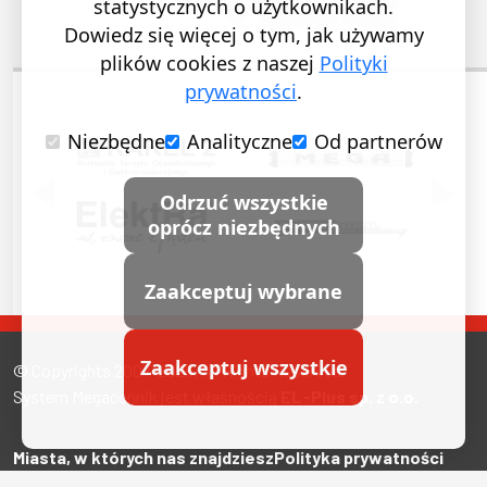
statystycznych o użytkownikach.
Dowiedz się więcej o tym, jak używamy
plików cookies z naszej
Polityki
prywatności
.
Niezbędne
Analityczne
Od partnerów
POPRZEDNI SLAJD
NASTĘ
Odrzuć wszystkie
oprócz niezbędnych
Zaakceptuj wybrane
Zaakceptuj wszystkie
© Copyrights 2007-2026. All Rights Reserved.
System Megacennik jest własnością
EL-Plus sp. z o.o.
Miasta, w których nas znajdziesz
Polityka prywatności