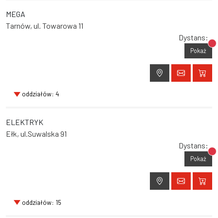
MEGA
Tarnów, ul. Towarowa 11
Dystans:
Br
Pokaż
oddziałów: 4
ELEKTRYK
Ełk, ul.Suwalska 91
Dystans:
Br
Pokaż
oddziałów: 15