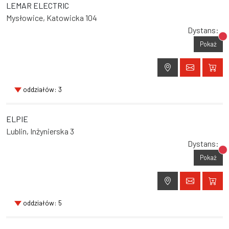
LEMAR ELECTRIC
Mysłowice, Katowicka 104
Dystans:
Br
Pokaż
oddziałów: 3
ELPIE
Lublin, Inżynierska 3
Dystans:
Br
Pokaż
oddziałów: 5