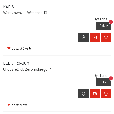
KABIS
Warszawa, ul. Wenecka 10
Dystans:
Br
Pokaż
oddziałów: 5
ELEKTRO-DOM
Chodzież, ul. Żeromskiego 14
Dystans:
Br
Pokaż
oddziałów: 7