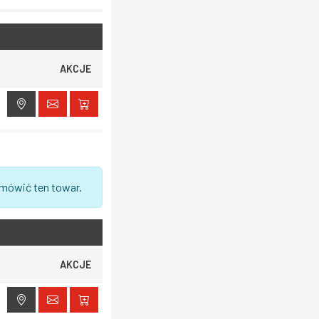
AKCJE
amówić ten towar.
AKCJE
ak dostępu do lokalizacji