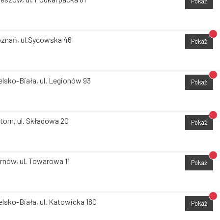
Pokaż
Br
znań, ul.Sycowska 46
Pokaż
Br
elsko-Biała, ul. Legionów 93
Pokaż
Br
tom, ul. Składowa 20
Pokaż
Br
rnów, ul. Towarowa 11
Pokaż
Br
elsko-Biała, ul. Katowicka 180
Pokaż