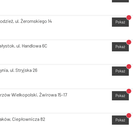
Br
odzież, ul. Żeromskiego 14
Pokaż
Br
ałystok, ul. Handlowa 6C
Pokaż
Br
ynia, ul. Stryjska 26
Pokaż
Br
rzów Wielkopolski, Żwirowa 15-17
Pokaż
Br
aków, Ciepłownicza 82
Pokaż