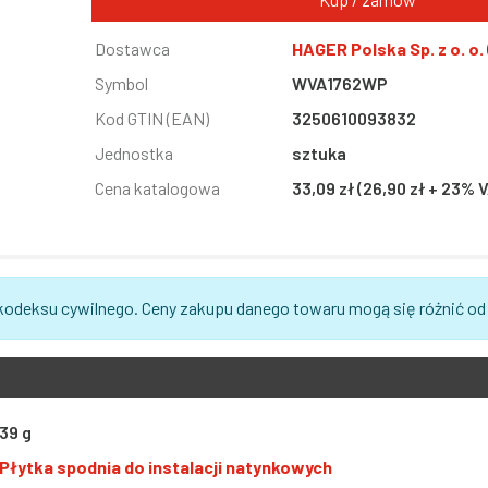
Informacja
Dostawca
Wartość
HAGER Polska Sp. z o. o.
Symbol
WVA1762WP
Kod GTIN (EAN)
3250610093832
Jednostka
sztuka
Cena katalogowa
33,09 zł (26,90 zł + 23% 
 kodeksu cywilnego. Ceny zakupu danego towaru mogą się różnić od
39 g
Płytka spodnia do instalacji natynkowych