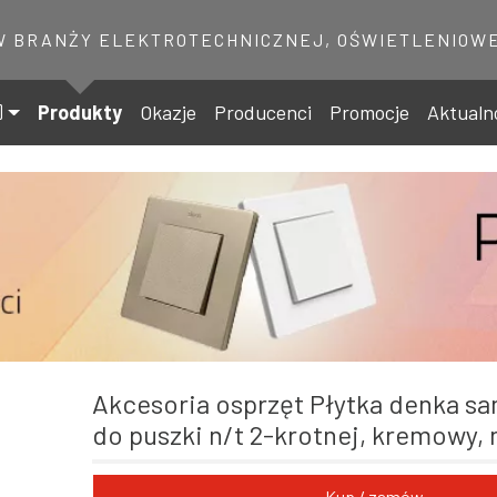
W BRANŻY ELEKTROTECHNICZNEJ, OŚWIETLENIOWE
Produkty
Okazje
Producenci
Promocje
Aktualn
Akcesoria osprzęt Płytka denka samogasnąca
do puszki n/t 2-krotnej, kremowy, 
Kup / zamów