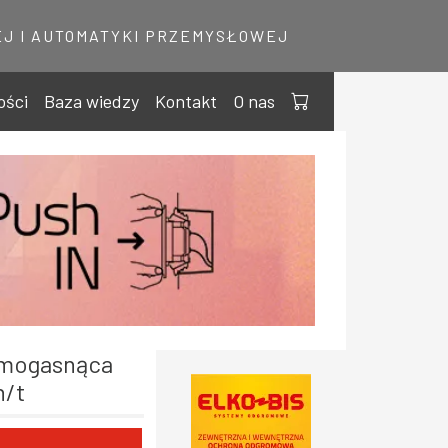
J I AUTOMATYKI PRZEMYSŁOWEJ
ości
Baza wiedzy
Kontakt
O nas
n/t