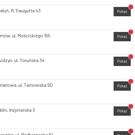
Br
eluń, R.Traugutta 43
Pokaż
Br
rnów, ul. Mościckiego 155
Pokaż
Br
idzyn, ul. Toruńska 34
Pokaż
Br
manowa, ul. Tarnowska 9D
Pokaż
Br
blin, Inżynierska 3
Pokaż
Br
eszów, ul. Podkarpacka 61