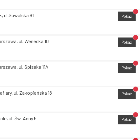
Br
k, ul.Suwalska 91
Pokaż
Br
rszawa, ul. Wenecka 10
Pokaż
Br
rszawa, ul. Spisaka 11A
Pokaż
Br
aflary, ul. Zakopiańska 18
Pokaż
Br
ole, ul. Św. Anny 5
Pokaż