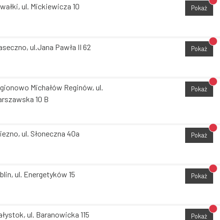
Br
wałki, ul. Mickiewicza 10
Pokaż
Br
aseczno, ul.Jana Pawła II 62
Pokaż
Br
gionowo Michałów Reginów, ul.
Pokaż
rszawska 10 B
Br
iezno, ul. Słoneczna 40a
Pokaż
Br
blin, ul. Energetyków 15
Pokaż
Br
ałystok, ul. Baranowicka 115
Pokaż