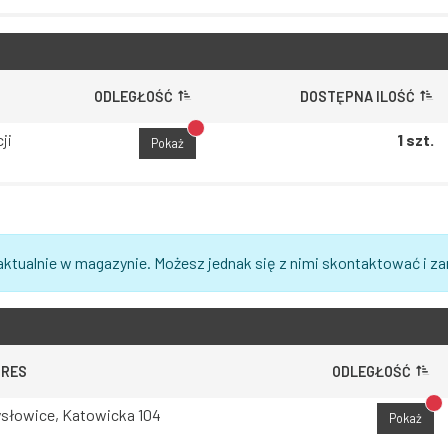
ODLEGŁOŚĆ
DOSTĘPNA ILOŚĆ
Brak dostępu do lokalizacji
ji
1 szt.
Pokaż
aktualnie w magazynie. Możesz jednak się z nimi skontaktować i z
DRES
ODLEGŁOŚĆ
Br
słowice, Katowicka 104
Pokaż