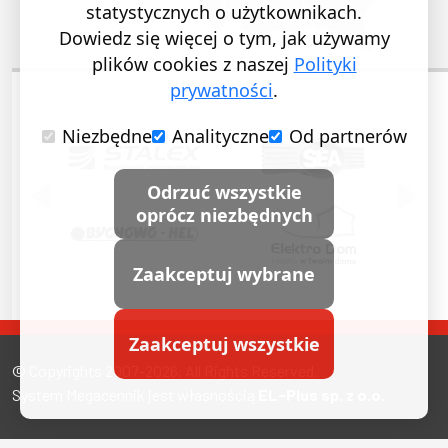
statystycznych o użytkownikach.
Dowiedz się więcej o tym, jak używamy
plików cookies z naszej
Polityki
prywatności
.
Niezbędne
Analityczne
Od partnerów
POPRZEDNI SLAJD
NASTĘ
Odrzuć wszystkie
oprócz niezbędnych
Zaakceptuj wybrane
Zaakceptuj wszystkie
© Copyrights 2007-2026. All Rights Reserved.
System Megacennik jest własnością
EL-Plus sp. z o.o.