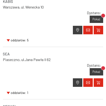
KABIS
Warszawa, ul. Wenecka 10
Dystans:
Br
Pokaż
oddziałów: 5
SEA
Piaseczno, ul.Jana Pawła II 62
Dystans:
Br
Pokaż
oddziałów: 1