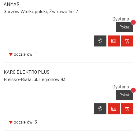
ANMAR
Gorzów Wielkopolski, Żwirowa 15-17
Dystans:
Br
Pokaż
oddziałów: 1
KARO ELEKTRO PLUS
Bielsko-Biała, ul. Legionów 93
Dystans:
Br
Pokaż
oddziałów: 3