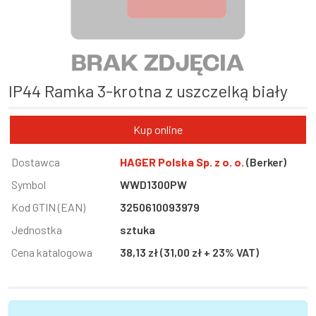
IP44 Ramka 3-krotna z uszczelką biały
Kup online
Informacja
Dostawca
Wartość
HAGER Polska Sp. z o. o.
(Berker)
Symbol
WWD1300PW
Kod GTIN (EAN)
3250610093979
Jednostka
sztuka
Cena katalogowa
38,13 zł (31,00 zł + 23% VAT)