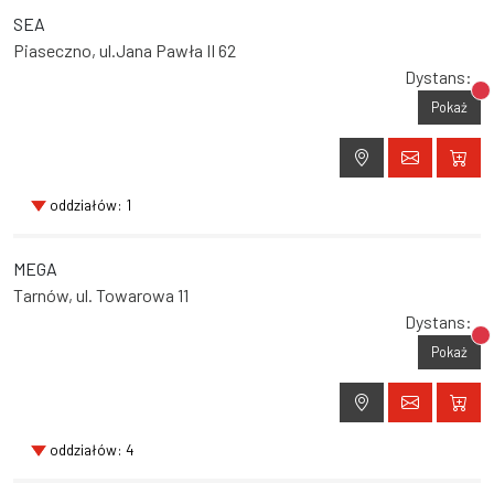
SEA
Piaseczno, ul.Jana Pawła II 62
Dystans:
Br
Pokaż
oddziałów: 1
MEGA
Tarnów, ul. Towarowa 11
Dystans:
Br
Pokaż
oddziałów: 4