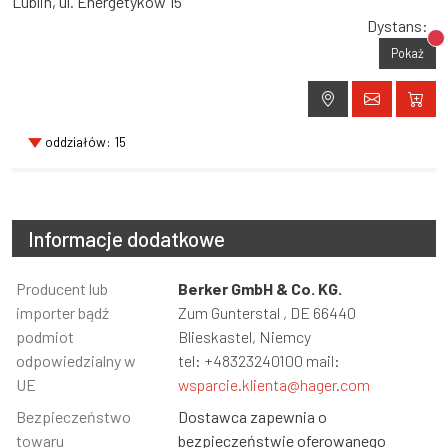
Lublin, ul. Energetyków 15
Dystans:
Br
Pokaż
oddziałów: 15
Informacje dodatkowe
Informacja
Producent lub
Wartość
Berker GmbH & Co. KG.
importer bądź
Zum Gunterstal , DE 66440
podmiot
Blieskastel, Niemcy
odpowiedzialny w
tel: +48323240100 mail:
UE
wsparcie.klienta@hager.com
Bezpieczeństwo
Dostawca zapewnia o
towaru
bezpieczeństwie oferowanego