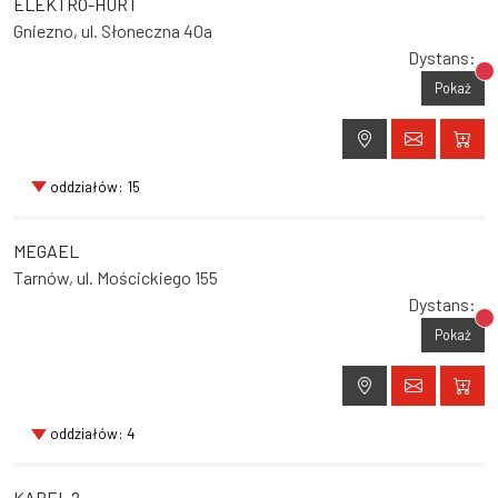
ELEKTRO-HURT
Gniezno, ul. Słoneczna 40a
Dystans:
Br
Pokaż
oddziałów: 15
MEGAEL
Tarnów, ul. Mościckiego 155
Dystans:
Br
Pokaż
oddziałów: 4
KAREL 2