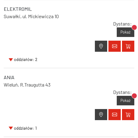
ELEKTROMIL
Suwałki, ul. Mickiewicza 10
Dystans:
Br
Pokaż
oddziałów: 2
ANIA
Wieluń, R.Traugutta 43
Dystans:
Br
Pokaż
oddziałów: 1