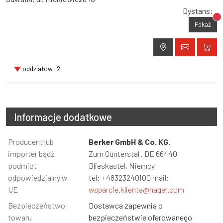
Dystans:
Br
Pokaż
oddziałów: 2
Informacje dodatkowe
Informacja
Producent lub
Wartość
Berker GmbH & Co. KG.
importer bądź
Zum Gunterstal , DE 66440
podmiot
Blieskastel, Niemcy
odpowiedzialny w
tel: +48323240100 mail:
UE
wsparcie.klienta@hager.com
Bezpieczeństwo
Dostawca zapewnia o
towaru
bezpieczeństwie oferowanego