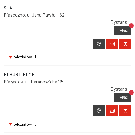
SEA
Piaseczno, ul.Jana Pawła II 62
Dystans:
Br
Pokaż
oddziałów: 1
ELHURT-ELMET
Białystok, ul. Baranowicka 115
Dystans:
Br
Pokaż
oddziałów: 6