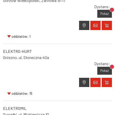
Gorzów Wielkopolski, Żwirowa 15-17
Dystans:
Br
Pokaż
oddziałów: 1
ELEKTRO-HURT
Gniezno, ul. Słoneczna 40a
Dystans:
Br
Pokaż
oddziałów: 15
ELEKTROMIL
Suwałki, ul. Mickiewicza 10