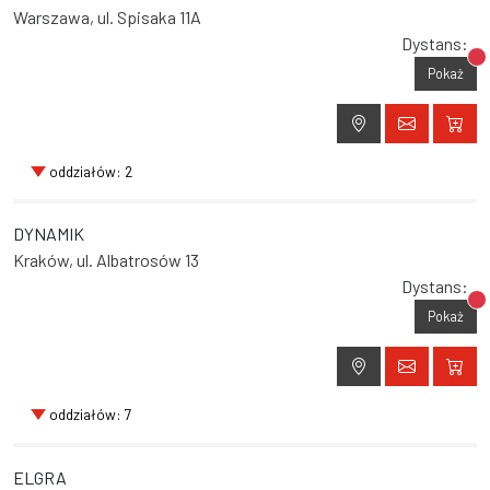
Warszawa, ul. Spisaka 11A
Dystans:
Br
Pokaż
oddziałów: 2
DYNAMIK
Kraków, ul. Albatrosów 13
Dystans:
Br
Pokaż
oddziałów: 7
ELGRA