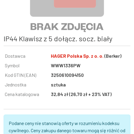
IP44 Klawisz z 5 dołącz. socz. biały
Informacja
Dostawca
Wartość
HAGER Polska Sp. z o. o.
(Berker)
Symbol
WWW1336PW
Kod GTIN (EAN)
3250610094150
Jednostka
sztuka
Cena katalogowa
32,84 zł (26,70 zł + 23% VAT)
Podane ceny nie stanowią oferty w rozumieniu kodeksu
cywilnego. Ceny zakupu danego towaru mogą się różnić od