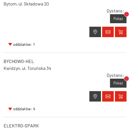
Bytom, ul. Składowa 20
Dystans:
Br
Pokaż
oddziałów: 1
BYCHOWO-HEL
Kwidzyn, ul. Toruńska 34
Dystans:
Br
Pokaż
oddziałów: 4
ELEKTRO-SPARK